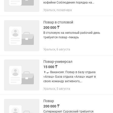
кофейни Соблюдения порядка на
рабочем месте Требования: (если вы
Уральск, позавчера
что-то не знаете, но подойдете нам по
характеру- мы вас...
Повар в столовой
200 000 ₸
В столовую на неполный рабочий день
требуется повар -пекарь
Уральск, 6 августа
Повар-универсал
15 000 ₸
👨🍳 Вакансия: Повар в базу отдыха
«Алаш» База отдыха «Алаш» ищет в
свою команду активного,
трудолюбивого и влюбленного в свое
Уральск, 5 августа
дело повара! Если вы умеете вкусно
готовить, любите чистую и...
Повар
200 000 ₸
Супермаркет Суровский требуется