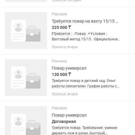
Уральск, сегодня
обновление меню • Контроль качества
блюд и подачи • Управление
персоналом кухни • Соблюдение...
Реклама
Требуется повар на вахту 15/15 Актюбинская область
225 000 ₸
❗️Требуется : - Повар 📌Условия :
Вахтовый метод 15/15 . Официальное
трудоустройство, полный социальный
Уральск, вчера
пакет. 📌Обязанности : Приготовление
блюд согласно утвержденному меню.
Ответственность...
Реклама
Повар-универсал
130 000 ₸
Требуется повар в детский сад. Опыт
работы обязателен. График работы с
07.00-17.00
Уральск, вчера
Реклама
Повар-универсал
Договорная
Требуется повар. Требования: умение
держать нож в руках, быстрый,