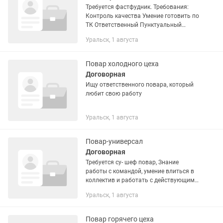
Требуется фастфудник. Требования:
Контроль качества Умение готовить по
ТК Ответственный Пунктуальный
Чистоплотный График работы 2/2 С
Уральск, 1 августа
20:00- 08:00
Повар холодного цеха
Договорная
Ищу ответственного повара, который
любит свою работу
Уральск, 1 августа
Повар-универсал
Договорная
Требуется су- шеф повар, Знание
работы с командой, умение влиться в
коллектив и работать с действующим
меню, желание обучаться ,
Уральск, 1 августа
ответственность , график 2/2 , или 5/2,
официальное трудоустройство,...
Повар горячего цеха