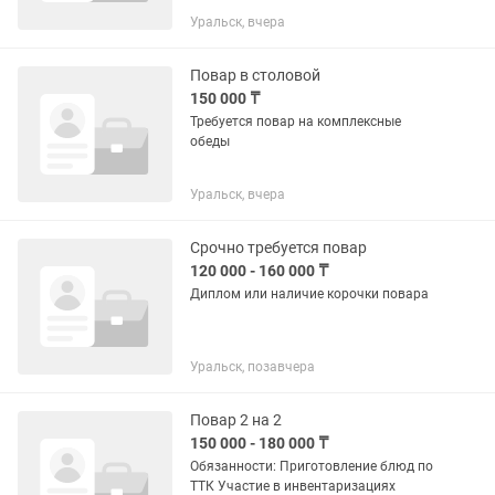
шустрый, чистоплотный, готовый
Уральск, вчера
набираться опыта. График: 2/2 с 09:00
до 00:00 З/П: обговаривается на
встрече.
Повар в столовой
150 000 ₸
Требуется повар на комплексные
обеды
Уральск, вчера
Срочно требуется повар
120 000 - 160 000 ₸
Диплом или наличие корочки повара
Уральск, позавчера
Повар 2 на 2
150 000 - 180 000 ₸
Обязанности: Приготовление блюд по
ТТК Участие в инвентаризациях