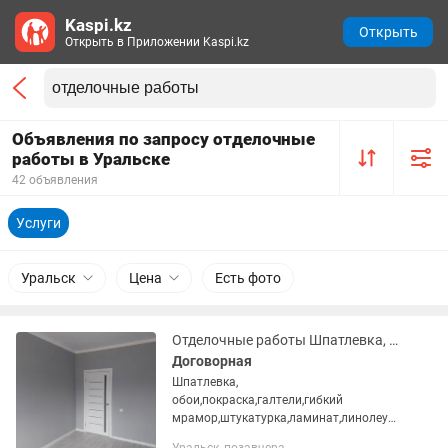
Kaspi.kz
Открыть
Открыть в Приложении Kaspi.kz
Объявления по запросу отделочные
работы в Уральске
42 объявления
Услуги
Уральск
Цена
Есть фото
Отделочные работы Шпатлевка, обои,покраска
Договорная
Шпатлевка,
обои,покраска,галтели,гибкий
мрамор,штукатурка,ламинат,линолеум
плинтуса итд