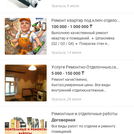
Уральск, 9 июля
Ремонт квартир под ключ отделочные работы
100 000 - 1 000 000 ₸
Выполняю качественный ремонт
квартир и помещений. 🔹 Шпаклевка
(Q2 / Q3 / Q4) 🔹 Покраска стен и
потолков 🔹 Декоративная штукатурка
Уральск, 14 июля
🔹 Обои (все виды) 🔹 Выравнивание
стен и потолков 🔹 Подготовка стен...
Услуги Ремонтно-Отделочные,сантехнические,электро-монтажные работы.
5 000 - 150 000 ₸
Ремонт качественно,
быстро,умеренные цены. Все виды
внутренней отделки,натяжные
потолки,ГКЛ-ГВЛ
Уральск, 28 июня
потолки,стены,перегородки,выравнива
ние стен,потолков,все виды
обоев,потолочный...
Ремонтные и отделочные работы
Договорная
Все виды работ по отделке и ремонту
помещений.