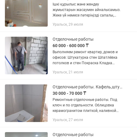
Ішкі құрылыс және жөндеу
жұмыстарын жасаумен айналысамыз.
Жеке үй немесе пәтеріңізді сапалы,
таза және сіздің қалағаныңыздай етіп,
Уральск, 29 июля
келіскен уақытта бітіріп береміз. 10
жылдан аса осы салада жұмыс...
Отделочные работы
60 000 - 600 000 ₸
Выполняем ремонт квартир, домов и
офисов: Штукатурка стен Шпатлёвка
потолков и стен Покраска Кладка
кафеля Укладка ламината и линолеума
Уральск, 21 июля
Наливные полы Заливка и стяжка пола
Гибкий мрамор Бетонные...
Отделочные работы. Кафель,штукатурка,шпаклевка,электрика,обои.
30 000 - 70 000 ₸
Ремонтные отделочные работы. Под
ключ и по отдельности. Облицовка
керамогранитом плиткой, наливной
пол, штукатурка, шпаклевка, электрика,
Уральск, 27 июля
обои, ламинат, плинтуса, галтели. Цена
договорная....
Отделочные работы