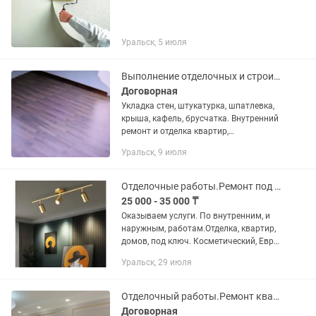
Уральск, 5 июля
Выполнение отделочных и строительных работ
Договорная
Укладка стен, штукатурка, шпатлевка,
крыша, кафель, брусчатка. Внутренний
ремонт и отделка квартир,
перегородки, многоуровневые потолки
Уральск, 9 июля
и т.д.
Отделочные работы.Ремонт под ключ!!!
25 000 - 35 000 ₸
Оказываем услуги. По внутренним, и
наружным, работам.Отделка, квартир,
домов, под ключ. Косметический, Евро
ремонт. Сантехника отопление
Уральск, 29 июля
установка разводка монтаж.
Электрика,Расключение монтаж...
Отделочный работы.Ремонт квартир под ключ.Ішкі құрлыс жұмыстары.Леонардо
Договорная