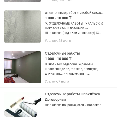
Уральск, позавчера
отделочные работы любой сложности
1 000 - 10 000 ₸
🔨 ОТДЕЛОЧНЫЕ РАБОТЫ | УРАЛЬСК 🎨
Покраска стен и потолков 🧱
Шпаклевка (под обои и покраску) 🖼
Поклейка обоев ✨ Декоративная
Уральск, 28 июня
штукатурка ✅ Аккуратная работа ✅
Соблюдение сроков ✅ Помощь с...
Отделочные работы
1 000 - 10 000 ₸
Выполняем отделочные работы
шпаклевка,обои, галтели, плинтуса,
штукатурка, линолеум,гвл, т.д.
Уральск, 7 июля
Отделочные работы шпаклёвка покраска стен и потолков
Договорная
Шпаклёвка,покраска, стен и потолков.