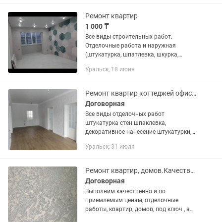
Ремонт квартир
1 000 ₸
Все виды строительных работ.
Отделочные работа и наружная
(штукатурка, шпатлевка, шкурка,
грунтовка, обои или покраска, кафель,
Уральск, 18 июня
натяжные потолоки гипсокартон,
стяжки, наливной пол) декоративная...
Ремонт квартир коттеджей офисов под ключ
Договорная
Все виды отделочных работ
штукатурка стен шпаклевка,
декоративное нанесение штукатурки,
краски, поклейка обоев. Стяжка,
Уральск, 31 июля
наливные полы по маякам, укладка
ламината, кварц винила, линолеума.
Укладка...
Ремонт квартир, домов.Качество, сроки, цена!!!
Договорная
Выполним качественно и по
приемлемым ценам, отделочные
работы, квартир, домов, под ключ , а
также, частичный ремонт : штукатурка