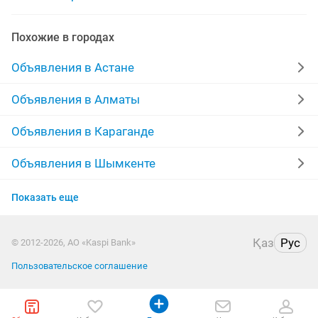
ремонтно отделочные работы
Похожие в городах
качественные отделочные
ремонтно отделочные
Объявления в Астане
строительно отделочные
косметический отделочные
Объявления в Алматы
строительно отделочные работы
Объявления в Караганде
отделочные работы квартир
Объявления в Шымкенте
Объявления в Усть-Каменогорске
отделочные работы требуется
Показать еще
Объявления в Актобе
ремонт квартир отделочные
Қаз
Рус
© 2012-2026, АО «Kaspi Bank»
Объявления в Костанае
Пользовательское соглашение
Объявления в Павлодаре