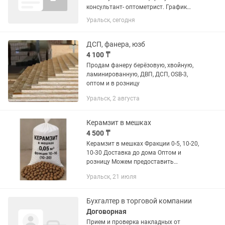
консультант- оптометрист. График
работы: 2/2 с 10.00 до 19.00.
Уральск, сегодня
ДСП, фанера, юзб
4 100 ₸
Продам фанеру берёзовую, хвойную,
ламинированную, ДВП, ДСП, OSB-3,
оптом и в розницу
Уральск, 2 августа
Керамзит в мешках
4 500 ₸
Керамзит в мешках Фракции 0-5, 10-20,
10-30 Доставка до дома Оптом и
розницу Можем предоставить
документы работаем с юрлицами и
Уральск, 21 июля
физлицами с НДС
Бухгалтер в торговой компании
Договорная
Прием и проверка накладных от