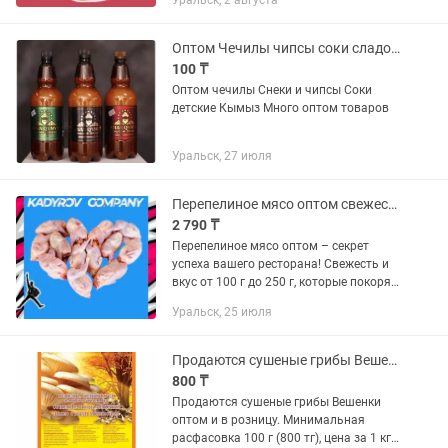
Уральск, 2 августа
получаете перепелиные яйца оптом, от
4000 штук до 100 000 штук...
Оптом Чечилы чипсы соки сладости
100 ₸
Оптом чечилы Снеки и чипсы Соки
детские Кымыз Много оптом товаров
Уральск, 27 июля
Перепелиное мясо оптом свежесть и качество от 100 г до 250 г!
2 790 ₸
Перепелиное мясо оптом – секрет
успеха вашего ресторана! Свежесть и
вкус от 100 г до 250 г, которые покорят
сердца ваших клиентов. Только оптом
Уральск, 25 июля
Перепелиное мясо – деликатес,
который должен быть в...
Продаются сушеные грибы Вешенки
800 ₸
Продаются сушеные грибы Вешенки
оптом и в розницу. Минимальная
расфасовка 100 г (800 тг), цена за 1 кг -