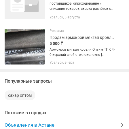
поставщиков, оприходование и
списание товаров, сверка расчётов с
фирмами, контроль выручки с
Уральск, 5 августа
кассовых аппаратов, ведение кассовых
документов, выдача денег под отчёт......
Реклама
Продам армокров мякгая кровля ТПК 4-0.верхний слой стекловолокно
5 000 ₸
Армокров мягкая кровля Оптим ТПК 4-
0 верхний слой стекловолокно [
неликвид] 20 рулонов 1 рулон 10м2
Уральск, вчера
Популярные запросы
сахар оптом
Похожие в городах
Объявления в Астане