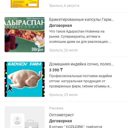
8000 тг. Стоимость отборных сушеных
Уральск, 6 августа
Грибов 20000 тг за 1 кг. Телефон: ,
Брикетированные капсулы Гармала, АДЫРАСПАН, Исрык. Обереги
Договорная
Что такое Адыраспан Новинка на
рынке. Супермаркеты, аптеки и
хозяюшки даем на для реализацию.
Брикетированные капсулы ГАРМАЛА,
Уральск, 26 июля
АДЫРАСПАН, ИСИРИК, ЮЗЕРЛИК,
ХАРМАЛ, АДЫРАШМАН, ИСПАНД,
СИРИЙСКАЯ РУТА —...
Домашняя индейка сочно, полезно, доступно
3 390 ₸
Профессиональные поставки индейки
оптом: натуральная продукция от
проверенных ферм, гибкие объемы и
сроки отгрузки. Станьте нашим
Уральск, 25 июля
партнером — получите лучшие
условия. Экологичный продукт для...
Реклама
Оптометрист
Договорная
В оптику " KOZILDIRIK", требуется