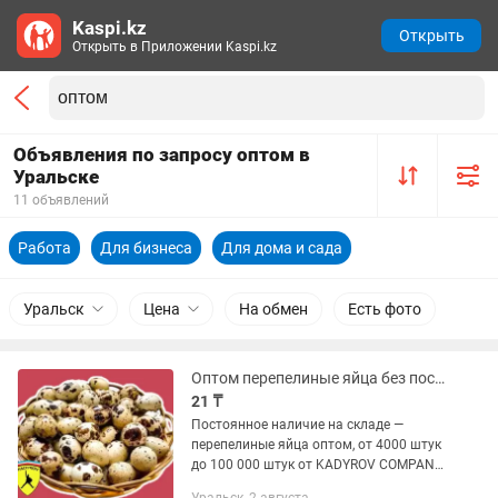
Kaspi.kz
Открыть
Открыть в Приложении Kaspi.kz
Объявления по запросу оптом в
Уральске
11 объявлений
Работа
Для бизнеса
Для дома и сада
Уральск
Цена
На обмен
Есть фото
Оптом перепелиные яйца без посредников
21 ₸
Постоянное наличие на складе —
перепелиные яйца оптом, от 4000 штук
до 100 000 штук от KADYROV COMPANY.
Выбирая KADYROV COMPANY, вы