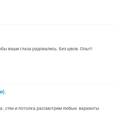
обы ваши глаза радовались. Без швов. Опыт!
и).
шпатлевка, штукатурка ,обои, покраска , стен и потолка.рассмотрим любые. варианты