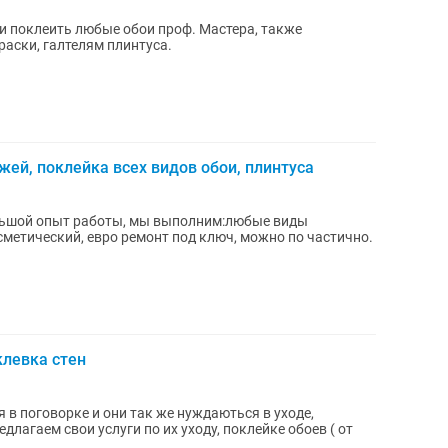
ки поклеить любые обои проф. Мастера, также
раски, галтелям плинтуса.
жей, поклейка всех видов обои, плинтуса
льшой опыт работы, мы выполним:любые виды
метический, евро ремонт под ключ, можно по частично.
клевка стен
я в поговорке и они так же нуждаються в уходе,
длагаем свои услуги по их уходу, поклейке обоев ( от