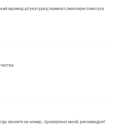
ибкий мрамор,штукатурка,ламинат,линолеум плинтуса
ачества
ите качественно поклеить обои? Тогда звоните на номер , проверенно мной, рекомендую!