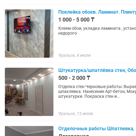
Поклейка обоев. Ламинат. Плинт
1 000 - 5 000 ₸
Клеем обои, укладка ламината , устано
недорого
Уральск, 4 июля
Штукатурка/шпатлёвка стен, Об
500 - 2 000 ₸
Отделка стен Черновые работы: Выравнивание стен, профессиональная штукатурка и
шпаклевка. Нанесение Арт-бетон, Мокрый шелк, Травертино и другие виды декоративной
штукатурки. Покраска стен и...
Уральск, 15 июля
Отделочные работы Шпатлевка, 