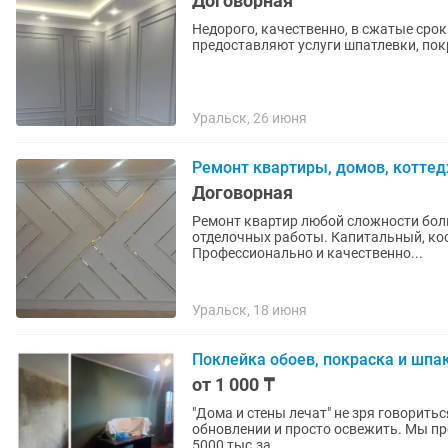
Договорная
Недорого, качественно, в сжатые сро
предоставляют услуги шпатлевки, пок
Уральск, 26 июня
Ремонт квартиры, домов, коттед
Договорная
Ремонт квартир любой сложности бо
отделочных работы. Капитальный, кос
Профессионально и качественно...
Уральск, 18 июня
Поклейка обоев, покраска и шпа
от 1 000 ₸
"Дома и стены лечат" не зря говоритьс
обновлении и просто освежить. Мы пре
5000 тыс.за...