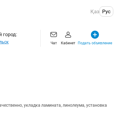
Қаз
Рус
 город:
льск
Чат
Кабинет
Подать объявление
ачественно, укладка ламината, линолеума, установка