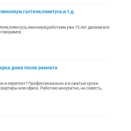
инолеум,галтели,плинтуса,и.т.д.
ели,плинтуса,линолеум,работаем уже 15 лет.делаем все
оговоримся.
борка дома после ремонта
ов и переплат? Профессионально и в сжатые сроки
артиры или офиса. Работаю аккуратно, на совесть,