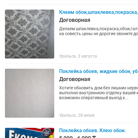
Клеим обои,шпаклевка,покраска,л
Договорная
Делаем шпаклевка,покраска,обои,галт
на совесть.цены не дорогие звоните д
Уральск, 3 августа
Поклейка обоев, жидкие обои, у
Договорная
Хотите обновить дом без лишних нерв
выполню внутреннюю отделку вашей кв
возможен оперативный выезд к...
Уральск, 28 июня
Поклейка обоев. Клею обои.