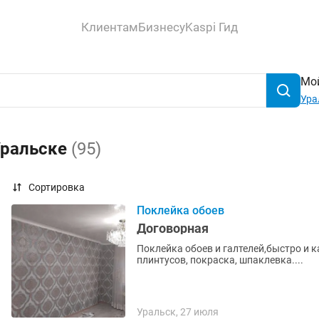
Клиентам
Бизнесу
Kaspi Гид
Мой
Ура
Уральске
(95)
Сортировка
Поклейка обоев
Договорная
Поклейка обоев и галтелей,быстро и к
плинтусов, покраска, шпаклевка....
Уральск, 27 июля