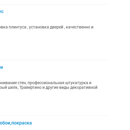
ус
вка плинтуса , установка дверей , качественно и
ои
обои,покраска