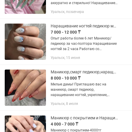
аккуратно и стерильно! Наращивание
ногтей 8000 тг гель покрытие 6000 тг
Уральск, позавчера
Наращивание ногтей педикюр маникюр
7 000 - 12 000 ₸
Опыт работы более 6 лет Маникюр/
педикюр за час-полтора Наращивание
ногтей за 2 часа Работаю со
сложными ногтями, выстраиваю
Уральск, 15 июня
архитектуру. Делаю аккуратные, тонкие
ногти. Даю гарантию на свои...
Маникюр,смарт педикюр,наращивание ногтей
8 000 - 10 000 ₸
Милые дамы! Приглашаю вас на
маникюр, смарт педикюр,
наращивание ногтей, укрепление,
донаращивание, дизайн. В сфере
Уральск, 8 июля
ногтевого сервиса 10+ лет.Принимаю
по адресу:Абулхаир Хана 47(ТД...
Маникюр с покрытием и Наращивание ногтей
4 000 - 7 000 ₸
Маникюр с покрытием-4000тг