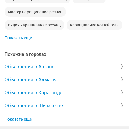
мастер наращивание ресниц
акция наращивание ресниц
наращивание ногтей гель
Показать еще
наращивание ресниц на дому
наращивание ресниц ламинирование
Похожие в городах
маникюр педикюр наращивание ногтей
Объявления в Астане
наращивание ламинирование
Объявления в Алматы
маникюр педикюр наращивание
Объявления в Караганде
работа наращивание ресниц
Объявления в Шымкенте
Объявления в Актобе
маникюр наращивание дизайны
Показать еще