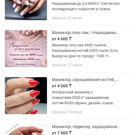
Наращивание до 2-х-6000тг Снятие без
последующего покрытия и Чужое
снятие-1000тг Дизайн-от 500тг
Уральск, 22 июля
Действует KASPI Red 🔴
Маникюр гель-лак / Наращивание ногтей
от 4 000 ₸
Маникюр гель-лак 4000 тысячи
Наращивание ногтей 6000 тысяч Есть
выезд на дом по городу+ 1000 тг
Снятие чужой работы + 1000 тг Снятие
Уральск, 17 июля
моей работы с последующим
покрытием бесплатно Все стерильно...
Маникюр_наращивание ногтей_педикюр. Курсы
от 4 000 ₸
Аппаратный маникюр с
покрытием-5000💅 наращивание
ногтей-9000(+френч, дизайн, чужое
снятие) педикюр полный -10000
Уральск, 10 июня
Педикюр с покрытием -6000 Обработка
стопы, без покрытия-5000
Стерилизация...
Маникюр, педикюр, наращивание ногтей
от 7 000 ₸