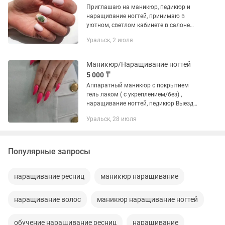
Приглашаю на маникюр, педикюр и
наращивание ногтей, принимаю в
уютном, светлом кабинете в салоне
красоты DIAL Вас ждёт качественная и
Уральск, 2 июля
безопасная процедура от опытного
профессионала Также вы найдёте...
Маникюр/Наращивание ногтей
5 000 ₸
Аппаратный маникюр с покрытием
гель лаком ( с укреплением/без) ,
наращивание ногтей, педикюр Выезд
на дом есть. Сертифицированный
Уральск, 28 июля
мастер
Популярные запросы
наращивание ресниц
маникюр наращивание
наращивание волос
маникюр наращивание ногтей
обучение наращивание ресниц
наращивание