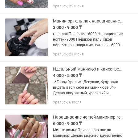
Наращивание ресниц по акции 5000т
Уральск, 29 июня
Шугаринг
Маникюр гель-лак наращивание ногтей
3 000 - 9 000 ₸
гель-лак Покрытие- 6000 Наращивание
ногтей- 9000 Педикюр пальчиков
обработка + покрытие гель-лак - 6000
Педикюр полностью- 10.000 Чисто
Уральск, 23 июня
стерильно а самое главное
качественно!
Идеальный маникюр и качественное наращивание ногтей
4 000 - 5 000 ₸
📍Город Уральск Девушки, буду рада
видеть вас у себя на маникюре 💅✨
Делаю аккуратный, красивый и
качественный маникюр 🫶 •
Уральск, 6 июля
Наращивание ногтей - 5000т • Гель-
покрытие - 4000т Мои работы здесь 📞
Наращивание ногтей,маникюр,гель-лак
6 000 - 9 000 ₸
Милые дамы! Приглашаю вас на
маникюр! Делаю красиво, качественно