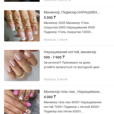
Уральск, 3 августа
Маникюр, Педикюр,НАРАЩИВАНИЕ ногтей, Парафинотерапия
5 000 ₸
Маникюр 3000 Маникюр +Гель
покрытие 5000 Наращивание 9000
Педикюр +Гель покрытие 10000.
Остановка Омега Парикмахерская
Уральск, 7 июля
Жанна
Наращивание ногтей, маникюр
500 - 7 000 ₸
Зачаганск!!! Принимаю на дому.
успейте записаться по выгодной цене
Уральск, 8 июля
Маникюр гель-лак , Наращивание ногтей, педикюр , реснички и шугаринг
4 000 ₸
Маникюр гель-лак 4000т Наращивание
ногтей 7000т Педикюр с пяткой 8000т
Педикюр без пятки 6000т