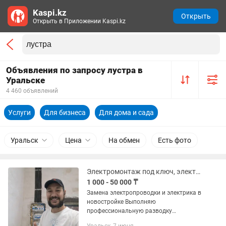
Kaspi.kz
Открыть
Открыть в Приложении Kaspi.kz
Объявления по запросу лустра в
Уральске
4 460 объявлений
Услуги
Для бизнеса
Для дома и сада
Уральск
Цена
На обмен
Есть фото
Электромонтаж под ключ, электрик
1 000 - 50 000 ₸
Замена электропроводки и электрика в
новостройке Выполняю
профессиональную разводку
электрики с нуля в квартирах и домах.