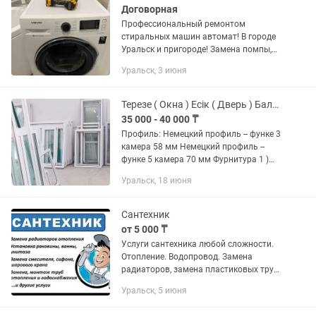
Договорная
Профессиональный ремонтом
стиральных машин автомат! В городе
Уральск и пригороде! Замена помпы,
подшипников, тена. Ремонт/замена
Уральск, 3 июня
модуля управления. Устранение течи.
Замена/ремонт сливного насоса....
Терезе ( Окна ) Есік ( Дверь ) Балкон
35 000 - 40 000 ₸
Профиль: Немецкий профиль -- функе 3
камера 58 мм Немецкий профиль --
функе 5 камера 70 мм Фурнитура 1 )
Немецкий 2) Турецкий Отличное
Уральск, 18 июня
качество, доступные цены, ГАРАНТИЯ -
3 года.
Сантехник
от 5 000 ₸
Услуги сантехника любой сложности.
Отопление. Водопровод. Замена
радиаторов, замена пластиковых труб
( ппр ) Установка раковин , унитазов ,
Уральск, 5 июня
стиральных машин. Замена счетчиков ,
кранов , смесителей...