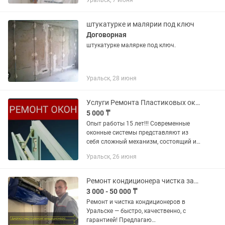
Уральск, 7 июня
Работаю аккуратно, по проекту и
нормам ПУЭ. Что выполняю: • Полная
замена...
штукатурке и малярии под ключ
Договорная
штукатурке малярке под ключ.
Уральск, 28 июня
Услуги Ремонта Пластиковых окон. Утипление окон. Откосы.
5 000 ₸
Опыт работы 15 лет!!! Современные
оконные системы представляют из
себя сложный механизм, состоящий из
многих элементов. Со временем,
Уральск, 26 июня
створки окон провисают под
собственным весом, фурнитура...
Ремонт кондиционера чистка заправка
3 000 - 50 000 ₸
Ремонт и чистка кондиционеров в
Уральске — быстро, качественно, с
гарантией! Предлагаю