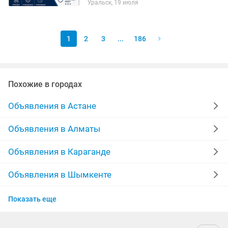
Уральск, 19 июля
заключаем договора, счёт фактуры,
полный пакет документов.
1
2
3
...
186
Похожие в городах
Объявления в Астане
Объявления в Алматы
Объявления в Караганде
Объявления в Шымкенте
Объявления в Усть-Каменогорске
Показать еще
Объявления в Актобе