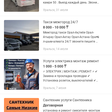
камри 50 . Выезд каждый день. Звоните
24/7.чеки билеты предоставляем . От
Уральск, 31 июля
адреса до адреса .
Такси межгород 24/7
8 000 - 10 000 ₸
Межгород такси Орал-Ақтөбе Орал-
Атырау Орал-Актау Орал-Астана Ора📲
л-шым-алмата 24/7 звоните пишите ✈️
Toyota Camry-Estima-Alphard
Уральск, 14 июля
Услуги электрика монтаж ремонт
1 000 - 5 000 ₸
⚡ ЭЛЕКТРИК | МОНТАЖ | РЕМОНТ ⚡ ✔
Замена и прокладка проводки ✔
Установка розеток, выключателей ✔
Сборка и подключение электрощитов
Уральск, 7 июня
✔ Устранение короткого замыкания ✔
Подключение освещения и техники 🔧...
Сантехник услуги Сантехника
Договорная
установка и ремонт смесителя -монтаж