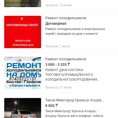
профессиональное обслуживание
Уральск, 15 июня
кондиционеров любых марок: Чистка
внутреннего и наружного блока
Заправка...
Ремонт холодильников
Договорная
Ремонт холодильников и морозильных
ларей с выездом на дом к клиенту!
Уральск, 7 июля
Ремонт холодильников
3 000 - 3 333 ₸
РЕМОНТ ,ДИАГНОСТИКА
ТОРГОВОГО,ПРОМЫШЛЕННОГО
ХОЛОДИЛЬНОГО,ОБОРУДОВАНИЯ
Торговые витрины,промышленные
Уральск, 27 июня
холодильные камеры,бытовые
холодильники.. Распространённые
неполадки: Холодильник перестал...
Такси Межгород Уральск Атырау - Атырау Уралськ
8 000 ₸
Такси Межгород! Уральск Атырау -
Атырау Уральск авто комфорт тойота