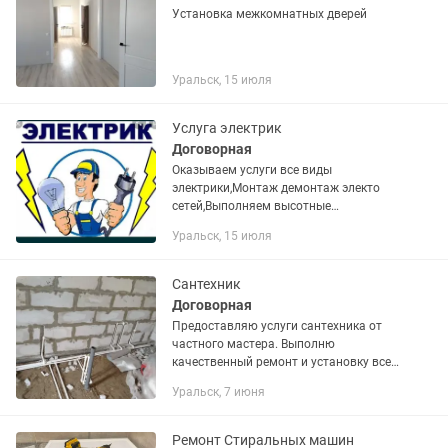
Установка межкомнатных дверей
Уральск, 15 июля
Услуга электрик
Договорная
Оказываем услуги все виды
электрики,Монтаж демонтаж электо
сетей,Выполняем высотные
работы,подключаем 220-
Уральск, 15 июля
380в,выезжаем на дом
Сантехник
Договорная
Предоставляю услуги сантехника от
частного мастера. Выполню
качественный ремонт и установку всех
видов сантехнических систем и
Уральск, 7 июня
оборудования: унитазов, ванн,
душевых кабин, раковин, смесителей,
труб и...
Ремонт Стиральных машин