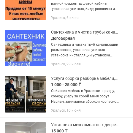
ванной -ремонт душевой кабины
-установка унитаза, биде, раковины и
мойки -устранение сложных засоров
Уральск, 6 июля
-замена радиаторов отопления и
других сантехнических работ...
Сантехника и чистка трубы канализации
Договорная
Сантехника и чистка труб канализации
разморозки, установка унитаза
установка инсталляции установка
душевой кабины установка раковины
Уральск, 29 июля
установка Аристон установка
смесителя установка стиралки
машинка...
Услуга сборка разборка мебели,мелкосрочный ремонт мебельщик.
1 000 - 25 000 ₸
Собираю мебель в Уральске - приеду,
соберу, уберу за собой Меня зовут
Нурлан, занимаюсь сборкой корпусной
мебели уже несколько лет. Работаю с
Уральск, 10 июня
профессиональным инструментом,
сам, без...
Установка межкомнатных дверей.
15 000 ₸