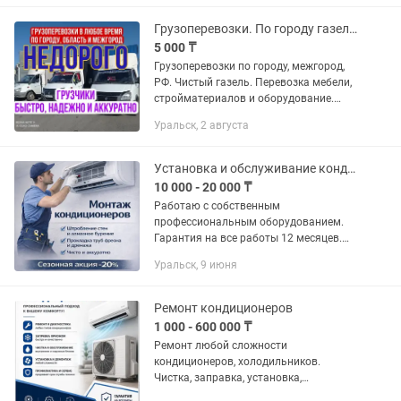
Цена, за метр, зависит от региона
бурения.B...
Грузоперевозки. По городу газель. Услуга газель. Доставка. Перевозки.
5 000 ₸
Грузоперевозки по городу, межгород,
РФ. Чистый газель. Перевозка мебели,
стройматериалов и оборудование.
Длина газель 5,3 метра, высота 2.2
Уральск, 2 августа
метра. Крытый.
Установка и обслуживание кондиционеров
10 000 - 20 000 ₸
Работаю с собственным
профессиональным оборудованием.
Гарантия на все работы 12 месяцев.
Услуги: Монтаж «под ключ» (скрытые/
Уральск, 9 июня
наружные трассы, алмазное бурение
без пыли). Демонтаж и переустановка
с...
Ремонт кондиционеров
1 000 - 600 000 ₸
Ремонт любой сложности
кондиционеров, холодильников.
Чистка, заправка, установка,
демонтаж. Работаем с организациями,