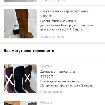
Уральск, 5 августа
задумана была
Сапоги женские демисезонные
5 000 ₸
Сапоги женские замшевые
демисезонные. Благородного светлого
цвета. Каблук высокий. Сапоги
нарядные. Носились 2-3 раза
Уральск, 31 июля
Вас могут заинтересовать
Реклама
Демисезонные сапоги
51 100 ₸
Новые демисезонные сапоги
Материал: натуральная кожа (замша)
Цвет: черный Каблук: около 4 см
Атырау, сегодня
Состояние: новые, ни разу не носила
Покупала в бутике elif_shoes_atyrau В
фирменной коробке. Цена: 51 100...
Реклама