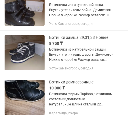
Ботиночки из натуральной кожи.
Внутри утеплитель: байка. Демисезон
Новые в коробке Размер остался: 31
Распродажа остатков со склада по
Усть-Каменогорск, сегодня
цене ниже рыночной. Производство:
Россия Ботинки городские,...
Ботинки замша 29,31,33 Новые
8 750 ₸
Ботиночки из натуральной замши.
Внутри утеплитель: шерсть. Демисезон
Новые в коробке Размер остался:
29,31,33 Распродажа остатков со
Усть-Каменогорск, сегодня
склада по цене ниже рыночной.
Производство: Россия , Step...
Ботинки демисезонные
10 000 ₸
Ботиночки фирмы Tapiboo,в отличном
состоянии,полностью
натуральные.Длина стельки 22
см.,внутри шерсть от +5 до -5-7
Караганда, вчера
градусов.Нахожусь в Степном 2