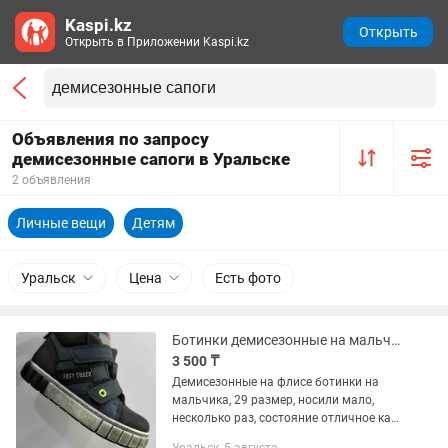
Kaspi.kz
Открыть
Открыть в Приложении Kaspi.kz
Объявления по запросу
демисезонные сапоги в Уральске
2 объявления
Личные вещи
Детям
Уральск
Цена
Есть фото
Ботинки демисезонные на мальчика
3 500 ₸
Демисезонные на флисе ботинки на
мальчика, 29 размер, носили мало,
несколько раз, состояние отличное как
на фото, потертость подошвы так и