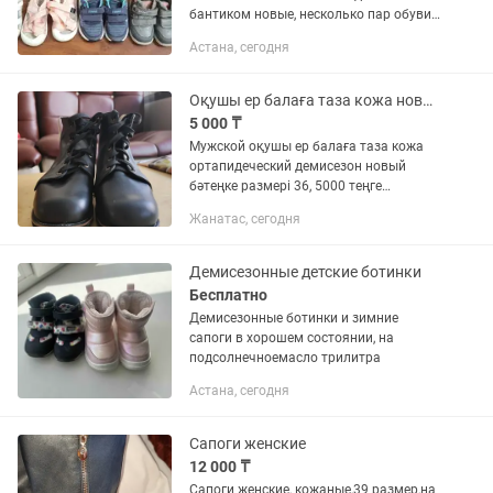
бантиком новые, несколько пар обуви
обуты всего по несколько раз.
Астана, сегодня
Возможен обмен на что-нибудь,
предлагайте- от продуктов до...
Оқушы ер балаға таза кожа новый бәтеңке
5 000 ₸
Мужской оқушы ер балаға таза кожа
ортапидеческий демисезон новый
бәтеңке размері 36, 5000 теңге
сатылады
Жанатас, сегодня
Демисезонные детские ботинки
Бесплатно
Демисезонные ботинки и зимние
сапоги в хорошем состоянии, на
подсолнечноемасло трилитра
Астана, сегодня
Сапоги женские
12 000 ₸
Сапоги женские, кожаные,39 размер,на