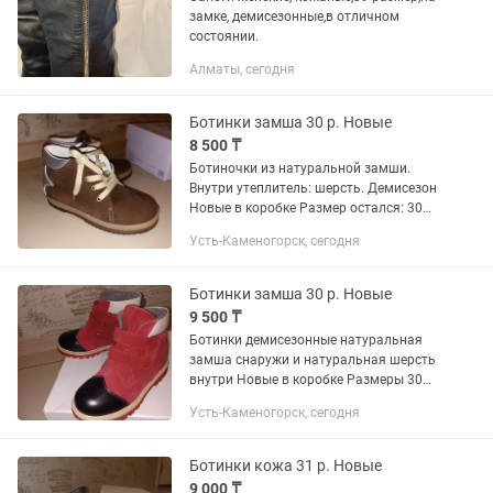
замке, демисезонные,в отличном
состоянии.
Алматы, сегодня
Ботинки замша 30 р. Новые
8 500 ₸
Ботиночки из натуральной замши.
Внутри утеплитель: шерсть. Демисезон
Новые в коробке Размер остался: 30
Распродажа остатков со склада по
Усть-Каменогорск, сегодня
цене ниже рыночной. Производство:
Россия Ботинки городские,...
Ботинки замша 30 р. Новые
9 500 ₸
Ботинки демисезонные натуральная
замша снаружи и натуральная шерсть
внутри Новые в коробке Размеры 30
остался Распродажа остатков со
Усть-Каменогорск, сегодня
склада по цене ниже рыночной.
Производство: Россия Ботинки...
Ботинки кожа 31 р. Новые
9 000 ₸