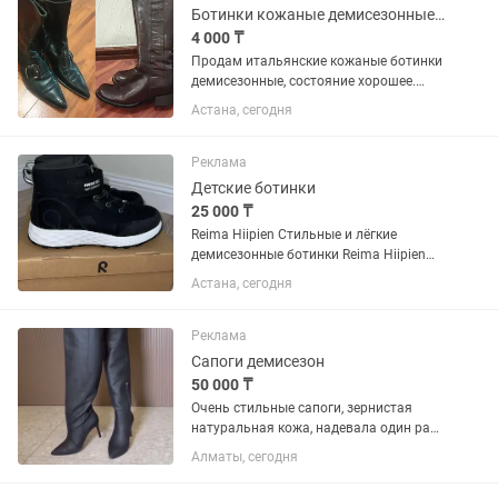
Ботинки кожаные демисезонные (Италия) и зимние сапоги
4 000 ₸
Продам итальянские кожаные ботинки
демисезонные, состояние хорошее.
Написано размер 39, но и на 38 можно
Астана, сегодня
на узкую ногу. Цена 4000 тенге. Зимние
коричневые сапоги 5000 тенге Район
Пирамиды
Реклама
Детские ботинки
25 000 ₸
Reima Hiipien Стильные и лёгкие
демисезонные ботинки Reima Hiipien
для детей. Водоотталкивающая
Астана, сегодня
мембрана защищает от влаги и
сохраняет ноги сухими в дождливую и
прохладную погоду. Гибкая...
Реклама
Сапоги демисезон
50 000 ₸
Очень стильные сапоги, зернистая
натуральная кожа, надевала один раз,
по здоровью каблуки запретили
Алматы, сегодня
..покупала за 80000 в Perfect pairs