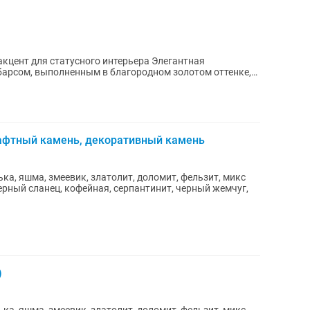
для статусного интерьера Элегантная
арсом, выполненным в благородном золотом оттенке,
...
афтный камень, декоративный камень
а, яшма, змеевик, златолит, доломит, фельзит, микс
ерный сланец, кофейная, серпантинит, черный жемчуг,
)