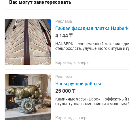
Вас могут заинтересовать
Реклама
Гибкая фасадная плитка Hauberk
4 144 ₸
HAUBERK – современный материал для
стеклохолста, улучшенного битума и 
отличается повышенной герметичность
Караганда, вчера
Реклама
Часы ручной работы
25 000 ₸
Каминные часы «Барс» — эффектный акцент 
скульптурная композиция с мощным б
станет выразительным центром вашего
Караганда, вчера