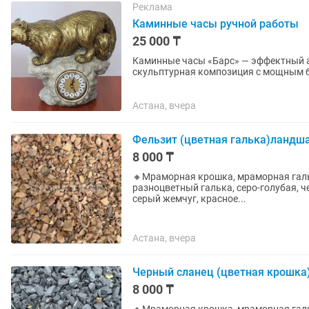
Реклама
Каминные часы ручной работы
25 000 ₸
Каминные часы «Барс» — эффектный акцент 
скульптурная композиция с мощным б
станет выразительным центром вашего
Астана, вчера
Фельзит (цветная галька)ландш
8 000 ₸
🔸Мраморная крошка, мраморная гальк
разноцветный галька, серо-голубая, ч
серый жемчуг, красное...
Астана, вчера
Черный сланец (цветная крошка
8 000 ₸