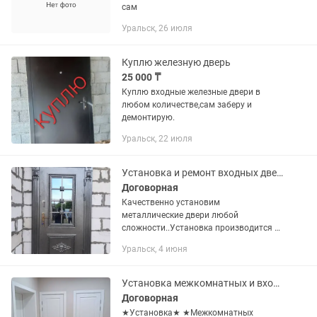
сам
Уральск, 26 июля
Куплю железную дверь
25 000 ₸
Куплю входные железные двери в
любом количестве,сам заберу и
демонтирую.
Уральск, 22 июля
Установка и ремонт входных дверей
Договорная
Качественно установим
металлические двери любой
сложности..Установка производится с
нашими расходниками (пена
Уральск, 4 июня
,анкера,крепежи)Качественно.Гарантия
на работу..Большой стаж.
Установка межкомнатных и входных дверей Ремонт межкомнатных и входных
Договорная
★Установка★ ★Межкомнатных