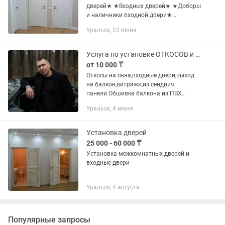
дверей★ ★Входных дверей★ ★Доборы
и наличники входной двери★
★Обрамление портала★ ★(((Мелкий
Уральск, 23 июня
ремонт по дверям Если у вас проблема
с межкомнатными дверями не...
Услуга по установке ОТКОСОВ и ОБШИВКЕ БАЛКОНА
от 10 000 ₸
Откосы на окна,входные двери,выход
на балкон,витражи,из сендвич
панели.Обшивка балкона из ПВХ
панелей.Изготовление и установка
Уральск, 4 июня
маскитных сеток.Гарантия
качества,опыт работы 10 лет.Для
большей...
Установка дверей
25 000 - 60 000 ₸
Установка межкомнатных дверей и
входные двери
Уральск, 4 августа
Популярные запросы