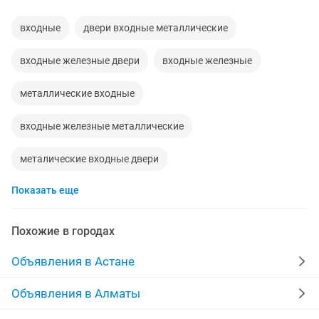
входные
двери входные металлические
входные железные двери
входные железные
металлические входные
входные железные металлические
металические входные двери
Показать еще
входные металлические
металлические входные железные
двери входные
Похожие в городах
входные двери б
Объявления в Астане
Объявления в Алматы