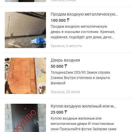
Уральск, вчера
оңға ашылады Бағасы 39мың Адрес
Птицефабрика жол асфальт
Журнальный...
Продам входную металлическую дверь
100 000 ₸
Продам входную металлическую
дверь в хорошем состоянии. Крепкая,
надёжная, подойдёт для дома, дачи
или хозпостройки. 🔹 Материал:
Уральск, 4 августа
металл + декоративная панель (под
дерево) 🔹 С внутренней и наружной...
Дверь входная
50 000 ₸
Толщина2мм 205/95 Замок справа
2замка Внутри утеплена и закрыта
фанерой
Уральск, 30 июля
Куплю входную железный или металлический дверь
25 000 ₸
Куплю входные железные или
металлические двери И пластиковые
окни Присылайте фотки Заберем сами