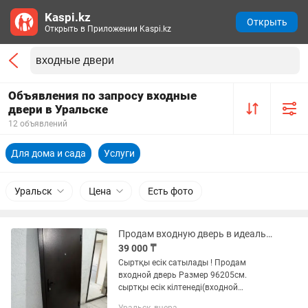
Kaspi.kz
Открыть
Открыть в Приложении Kaspi.kz
Объявления по запросу входные
двери в Уральске
12 объявлений
Для дома и сада
Услуги
Уральск
Цена
Есть фото
Продам входную дверь в идеальном состояние
39 000 ₸
Сыртқы есік сатылады ! Продам
входной дверь Размер 96205см.
сыртқы есік кілтенеді(входной
железный дверь есть ключи Сыртынан