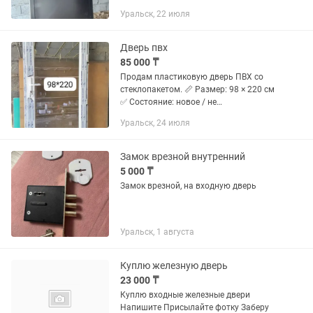
Уральск, 22 июля
Дверь пвх
85 000 ₸
Продам пластиковую дверь ПВХ со
стеклопакетом. 📏 Размер: 98 × 220 см
✅ Состояние: новое / не
устанавливалась ✅ Цвет: белый ✅
Уральск, 24 июля
Стеклопакет целый, без трещин и
повреждений ✅ В комплекте ручка и...
Замок врезной внутренний
5 000 ₸
Замок врезной, на входную дверь
Уральск, 1 августа
Куплю железную дверь
23 000 ₸
Куплю входные железные двери
Напишите Присылайте фотку Заберу