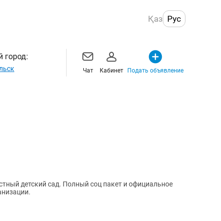
Қаз
Рус
 город:
льск
Чат
Кабинет
Подать объявление
стный детский сад. Полный соц пакет и официальное
анизации.