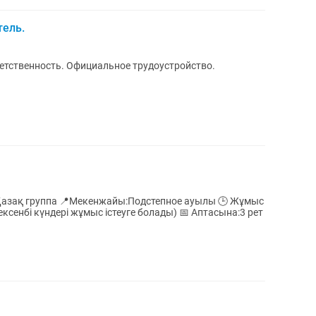
тель.
етственность. Официальное трудоустройство.
! Қазақ группа 📍Мекенжайы:Подстепное ауылы 🕒 Жұмыс
жексенбі күндері жұмыс істеуге болады) 📅 Аптасына:3 рет