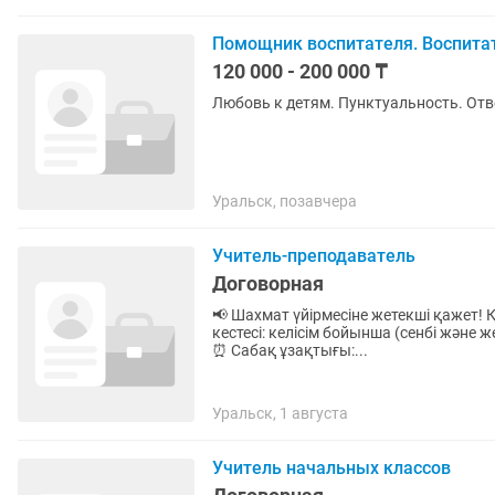
Помощник воспитателя. Воспита
120 000 - 200 000 ₸
Любовь к детям. Пунктуальность. Отв
Уральск, позавчера
Учитель-преподаватель
Договорная
📢 Шахмат үйірмесіне жетекші қажет
кестесі: келісім бойынша (сенбі және 
⏰ Сабақ ұзақтығы:...
Уральск, 1 августа
Учитель начальных классов