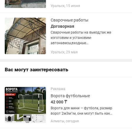
качели столы
Уральск, 15 июня
Сварочные работы
Договорная
Сварочные работы на выезд,так же
изготовим и установим-
автонавесы,входные
группы,ворота,заборы,предметы
Уральск, 29 мая
интерьера,производим заливку бетона,
фасадные работы,расчеты по цене
производятся индивидуально...
Вас могут заинтересовать
Реклама
Ворота футбольные
42 000 ₸
Ворота для мини — футбола, размер
ворот 2м3м1м, они могут быть как
стационарными, так и переносными.
Алматы, сегодня