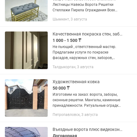
Лестницы Навесы Ворота Решетки
Стеллажи Пирела Ограждения Всех
Видов Принимаются Для Полностью
Шымкент, 3 августа
Инфо
Качественная покраска стен, заборов, ворот.
1 000 - 1 500 ₸
Не пьющий , ответственный мастер.
Предлагаем услуги по покраске
фасадов, наружных стен, заборов,
пескоблока и металлических
Талдыкорган, 3 августа
конструкций. Покраска выполняется
профессиональным аппаратом,
благодаря...
Художественная ковка
50 000 ₸
Изготовим на заказ: ворота, заборы,
оконные решетки. Мангалы, каминные
принадлежности. Ритуальные оградки,
кресты. Скобы строительные, штыри,
Петропавловск, 3 августа
ломы, гвоздодеры.
Въездные ворота плюс видеоконтроль
Договорная