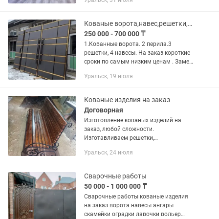
Уральск, 31 июля
Кованые ворота,навес,решетки,перила
250 000 - 700 000 ₸
1.Кованные ворота. 2 перила.3
решетки, 4 навесы. На заказ короткие
сроки по самым низким ценам . Замер
доставка и установка бесплатно.
Уральск, 19 июля
Кованые изделия на заказ
Договорная
Изготовление кованых изделий на
заказ, любой сложности.
Изготавливаем решетки,
навесы,ворота, оградки, качели,перила
Уральск, 24 июля
и многое другое
Сварочные работы
50 000 - 1 000 000 ₸
Сварочные работы кованые изделия
на заказ ворота навесы ангары
скамейки оградки лавочки вольер