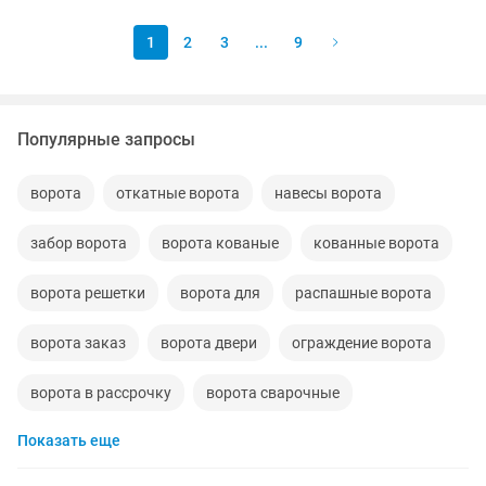
1
2
3
...
9
Популярные запросы
ворота
откатные ворота
навесы ворота
забор ворота
ворота кованые
кованные ворота
ворота решетки
ворота для
распашные ворота
ворота заказ
ворота двери
ограждение ворота
ворота в рассрочку
ворота сварочные
Показать еще
ворота перила
воротабу