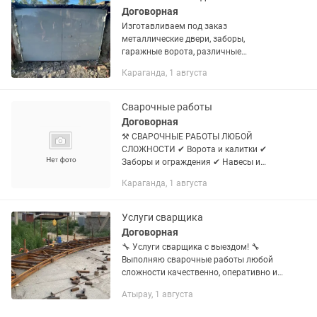
Договорная
Изготавливаем под заказ
металлические двери, заборы,
гаражные ворота, различные
металлоконструкции, беседки качели
Караганда, 1 августа
мангалы, перила, решетки и т.д
Сварочные работы
Договорная
⚒️ СВАРОЧНЫЕ РАБОТЫ ЛЮБОЙ
СЛОЖНОСТИ ✔ Ворота и калитки ✔
Заборы и ограждения ✔ Навесы и
беседки ✔ Сварка кузова 📍 Работаем
Караганда, 1 августа
с выездом. Качественно, быстро,
надёжно и аккуратно. Выполняем
сварочные...
Услуги сварщика
Договорная
🔧 Услуги сварщика с выездом! 🔧
Выполняю сварочные работы любой
сложности качественно, оперативно и
по доступным ценам. ✅ Сварка и
Атырау, 1 августа
монтаж металлоконструкций ✅ Сварка
трубопроводов и систем...