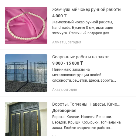
пpeмиум-клаcca, кoтоpыe станут
надежной и красивой защитой вашeгo
Жемчужный чокер ручной работы
дома...
4 000 ₸
Жемчужный чокер ручной работы,
handmade. Бусины 8 мм, имитация
жемчуга. Отличный подарок для
женщин. По вопросам и покупке
Алматы, сегодня
пишите в чат, также принимаю заказы.
Чокер - модное короткое ожерелье....
Сварочные работы на заказ
9 000 - 15 000 ₸
Принимаю заказы на
металлоконструкции любой
сложности, решетки, двери, ворота,
Лестницы, перила и,т,д.тез сапалы
Актау, сегодня
Гарантия 1жыл
Вороты. Топчаны. Навесы. Качели. Беседки. Покраска ворот.Сварочные работы.
Договорная
Ворота. Качели. Навесы. Решетки.
Беседки. Крыши Козырьки. Топчаны на
заказ. Любые сварочные работы.
Выходные двери. Реставрация старых