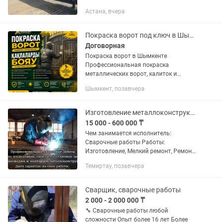
Астана, вчера
Покраска ворот под ключ в Шымкенте
Договорная
Покраска ворот в Шымкенте
Профессиональная покраска
металлических ворот, калиток и
заборов любой сложности. Обновляем
Шымкент, позавчера
внешний вид и надежно защищаем
металл от ржавчины и коррозии.
Выполняем...
Изготовление металлоконструкций свое производство
15 000 - 600 000 ₸
Чем занимается исполнитель:
Сварочные работы Работы:
Изготовление, Мелкий ремонт, Ремонт
больших конструкций, Усиление или
Темиртау, позавчера
замена элементов, Аварийные работы
Объекты: Ворота, калитки, заборы,...
Сварщик, сварочные работы
2 000 - 2 000 000 ₸
🔧 Сварочные работы любой
сложности Опыт более 16 лет Более