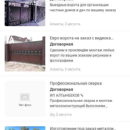
Выездные ворота для организации
частных домов и дач по вашему заказу
Алматы, 3 августа
Евро ворота на заказ с видеокамерой
Договорная
Сделаем и произведём монтаж любых
ворот по вашим эскизам рисункам и
фотографиям
Алматы, 3 августа
Профессиональная сварка
Договорная
ИП АЛТЫНБЕКОВ 🔧
Профессиональная сварка и монтаж
металлоконструкций Выполняем
сварочные работы любой сложности.
Шу, 2 августа
Изготавливаем и монтируем
металлоконструкции качественно и
надежно. Услуги: ✔...
Изготовление под заказ металлические двери, заборы, гаражные ворота и т.д