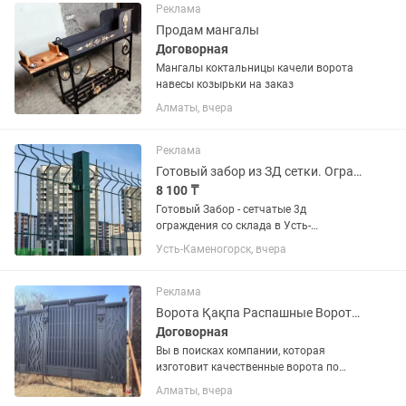
Реклама
Продам мангалы
Договорная
Мангалы коктальницы качели ворота
навесы козырьки на заказ
Алматы, вчера
Реклама
Готовый забор из ЗД сетки. Ограждения, калитки, ворота в наличии, со склада
8 100 ₸
Готовый Забор - сетчатые 3д
ограждения со склада в Усть-
Каменогорске. Наличие. Ждать не
Усть-Каменогорск, вчера
надо. Отгрузка 15минут. Дешевле
забора из профлиста и сварных
заборов на 50% Высоты ограждения в
Реклама
наличии:...
Ворота Қақпа Распашные Ворота Хайтек Варота
Договорная
Вы в поисках компании, которая
изготовит качественные ворота по
оптимальной цене? Mы прeдлагaeм
Алматы, вчера
изгoтовлeниe нa закaз воpoта