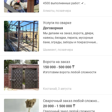
4500 выполненных работ: ✔
Металлоконструкции. ✔ Ворота,
Алматы, позавчера
заборы, каркасы ✔ Ремонт и
изготовление по индивидуальному
заказу Качество...
Услуги по сварке
Договорная
Мы делаем на заказ, ворота, двери,
навесы, беседки, перила, мусорные
баки, ограды, заборы и покрасочные
работы тоже
Шымкент, позавчера
Ворота на заказ
150 000 - 500 000 ₸
Изготовим ворота любой сложности
Костанай, 3 августа
Сварочный заказ любой сложности
20 000 - 1 500 000 ₸
Сварочный заказ любой сложности