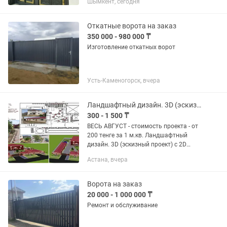
Шымкент, сегодня
ворот. Покраска ворот.Крыш
пластиковых окон Красим
растворителям...
Откатные ворота на заказ
350 000 - 980 000 ₸
Изготовление откатных ворот
Усть-Каменогорск, вчера
Ландшафтный дизайн. 3D (эскизный проект) с 2D чертежами и схемами.
300 - 1 500 ₸
ВЕСЬ АВГУСТ - стоимость проекта - от
200 тенге за 1 м.кв. Ландшафтный
дизайн. 3D (эскизный проект) с 2D
чертежами и схемами по посадкам,
Астана, вчера
дорожкам и с разбивкой по зонам
наполнения. --- --- --- ---...
Ворота на заказ
20 000 - 1 000 000 ₸
Ремонт и обслуживание