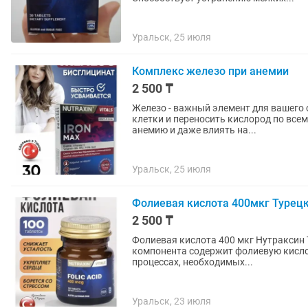
Уральск, 25 июля
Комплекс железо при анемии
2 500 ₸
Железо - важный элемент для вашего
клетки и переносить кислород по все
анемию и даже влиять на...
Уральск, 25 июля
Фолиевая кислота 400мкг Турецк
2 500 ₸
Фолиевая кислота 400 мкг Нутраксин Турция 100 т
компонента содержит фолиевую кислот
процессах, необходимых...
Уральск, 23 июля