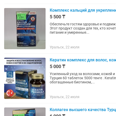
Комплекс кальций для укреплени
5 500 ₸
Обеспечьте гостям здоровье и подвижн
Этот продукт создан для тех, кто хоч
питание и умеренные...
Уральск, 22 июля
Кератин комплекс для волос, кож
5 000 ₸
Усиленный уход за волосами, кожей и
Турция 60 таблеток 5000 тенге . Keratin Formula от Nutraxin — это специальные витамины,
обогащенные биотином,...
Уральск, 22 июля
Коллаген высшего качества Турц