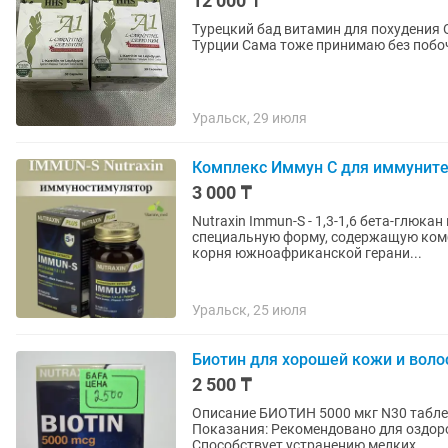
12 000 ₸
Турецкий бад витамин для похудения Отличное работает -10 -20 за месяц. Привезла сама из
Турции Сама тоже принимаю без побоч
Уральск, 29 июля
Комплекс Иммун С для иммунит
3 000 ₸
Nutraxin Immun-S - 1,3-1,6 бета-глюк
специальную форму, содержащую комб
корня южноафриканской герани...
Уральск, 25 июля
Биотин для хорошей кожи и воло
2 500 ₸
Описание БИОТИН 5000 мкг N30 табле
Показания: Рекомендовано для оздоровления клеток кожи, волос и нервной системы.
Способствует устранению мелких...