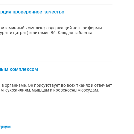
урция проверенное качество
то витаминный комплекс, содержащий четыре формы
аурат и цитрат) и витамин B6. Каждая таблетка
ьным комплексом
в организме. Он присутствует во всех тканях и отвечает
вам, сухожилиям, мышцам и кровеносным сосудам.
идиум