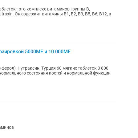
таблеток - это комплекс витаминов группы B,
axin. Он содержит витамины B1, B2, B3, B5, B6, B12, а
озировкой 5000МЕ и 10 000МЕ
ферол), Нутраксин, Турция 60 мягких таблеток 3 800
нормального состояния костей и нормальной функции
аминов