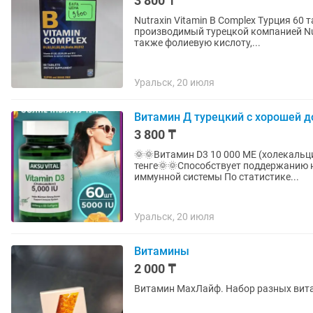
3 800 ₸
Nutraxin Vitamin B Complex Турция 60 
производимый турецкой компанией Nutr
также фолиевую кислоту,...
Уральск, 20 июля
Витамин Д турецкий с хорошей д
3 800 ₸
🌞🌞Витамин D3 10 000 МЕ (холекальци
тенге🌞🌞Способствует поддержанию 
иммунной системы По статистике...
Уральск, 20 июля
Витамины
2 000 ₸
Витамин МахЛайф. Набор разных вит