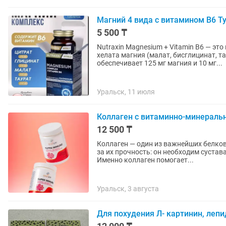
Магний 4 вида с витамином В6 Т
5 500 ₸
Nutraxin Magnesium + Vitamin B6 — э
хелата магния (малат, бисглицинат, т
обеспечивает 125 мг магния и 10 мг...
Уральск, 11 июля
Коллаген с витаминно-минерал
12 500 ₸
Коллаген — один из важнейших белков 
за их прочность: он необходим суста
Именно коллаген помогает...
Уральск, 3 августа
Для похудения Л- картинин, леп