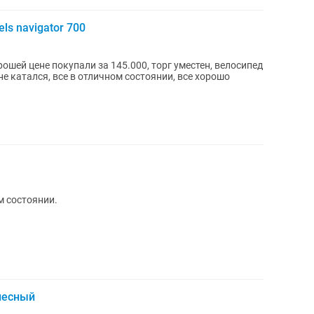
ls navigator 700
рошей цене покупали за 145.000, торг уместен, велосипед
не катался, все в отличном состоянии, все хорошо
м состоянии.
лесный