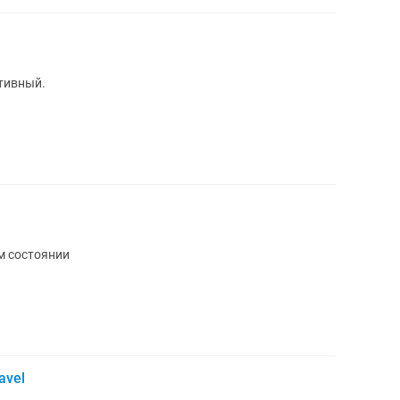
тивный.
м состоянии
avel