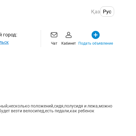
Қаз
Рус
 город:
льск
Чат
Кабинет
Подать объявление
бный,несколько положений,сидя,полусидя и лежа,можно
удет везти велосипед,есть педали,как ребенок