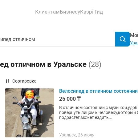
Клиентам
Бизнесу
Kaspi Гид
Мой
Ура
пед отличном в Уральске
(28)
Сортировка
Велосипед в отличном состоянии
25 000 ₸
В отличном состоянии,с музыкой,удо
повернуть лицом к человеку,который б
подрастет,может ездить...
Уральск, 26 июля