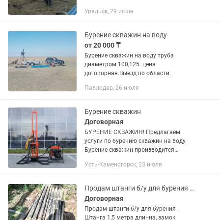
Уральск, 29 июля
Бурение скважин на воду
от 20 000 ₸
Бурение скважин на воду труба
диаметром 100,125 .цена
договорная.Выезд по области.
Павлодар, 26 июля
Бурение скважин
Договорная
БУРЕНИЕ СКВАЖИН! Предлагаем
услуги по бурению скважин на воду.
Бурение скважин производится
автономной, малогабаритной, буровой
Усть-Каменогорск, 23 июля
установкой на прицепе, которая имеет
ряд преимуществ, таких как: на...
Продам штанги б/у для бурения скважин
Договорная
Продам штанги б/у для бурения .
Штанга 1,5 метра длинна, замок