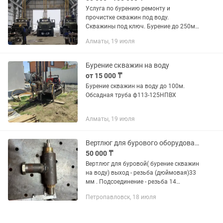
Услуга по бурению ремонту и
прочистке скважин под воду.
Скважины под ключ. Бурение до 250м.
Алматы и область. Честные цены и год
Алматы, 19 июля
гарантии на скважину!
Бурение скважин на воду
от 15 000 ₸
Бурение скважин на воду до 100м.
Обсадная труба ф113-125НПВХ
Алматы, 19 июля
Вертлюг для бурового оборудования
50 000 ₸
Вертлюг для буровой( бурение скважин
на воду) выход - резьба (дюймовая)33
мм . Подсоединение - резьба 14
мм(подходит для малооборотистого
Петропавловск, 18 июля
миксера фиолент). 4 сальника, 2
подшипника