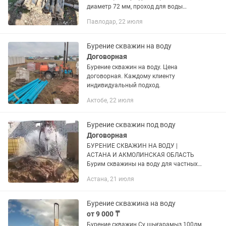
диаметр 72 мм, проход для воды
диаметр 42 мм . Звоните
Павлодар, 22 июля
Бурение скважин на воду
Договорная
Бурение скважин на воду. Цена
договорная. Каждому клиенту
индивидуальный подход.
Актобе, 22 июля
Бурение скважин под воду
Договорная
БУРЕНИЕ СКВАЖИН НА ВОДУ |
АСТАНА И АКМОЛИНСКАЯ ОБЛАСТЬ
Бурим скважины на воду для частных
домов, дачи, фермерских хозяйств,
Астана, 21 июля
предприятий и сельхозугодий.
Работаем по Астане и всей
Акмолинской...
Бурение скважина на воду
от 9 000 ₸
Бурение скважин Су шығарамыз 100дм