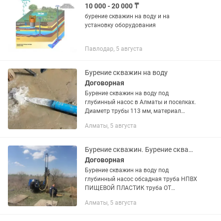
10 000 - 20 000 ₸
бурение скважин на воду и на
установку оборудования
Павлодар, 5 августа
Бурение скважин на воду
Договорная
Бурение скважин на воду под
глубинный насос в Алматы и поселках.
Диаметр трубы 113 мм, материал
обсадной трубы пластик (НПВХ). В
Алматы, 5 августа
стоимость бурения входит расходный
материал: труба и насос на 3 куб/м....
Бурение скважин. Бурение скважин на воду
Договорная
Бурение скважин на воду под
глубинный насос обсадная труба НПВХ
ПИЩЕВОЙ ПЛАСТИК труба ОТ
89.до125мм . Металл 102 114мм.Бурим
Алматы, 5 августа
быстро качественно недорого. Выезд
консультанта на участок .