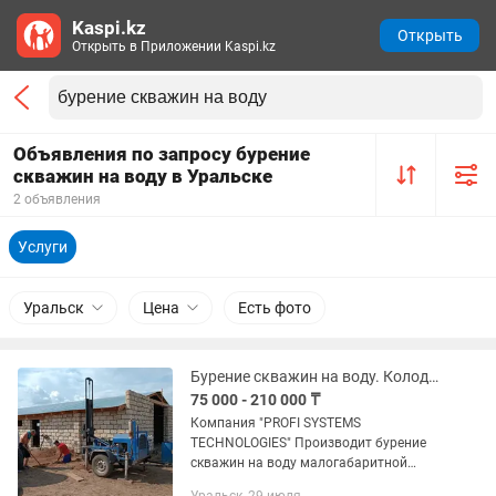
Kaspi.kz
Открыть
Открыть в Приложении Kaspi.kz
Объявления по запросу бурение
скважин на воду в Уральске
2 объявления
Услуги
Уральск
Цена
Есть фото
Бурение скважин на воду. Колодцы.
75 000 - 210 000 ₸
Компания "PROFI SYSTEMS
TECHNOLOGIES" Произвoдит бурeние
cквaжин на воду малогaбаpитной
буровой уcтановкой нa бaзe пpицeпa,