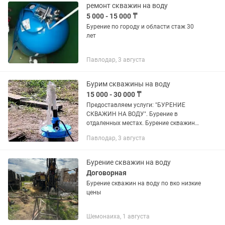
ремонт скважин на воду
5 000 - 15 000 ₸
Бурение по городу и области стаж 30
лет
Павлодар, 3 августа
Бурим скважины на воду
15 000 - 30 000 ₸
Предоставляем услуги: "БУРЕНИЕ
СКВАЖИН НА ВОДУ". Бурение в
отдаленных местах. Бурение скважины
глубинной до 60 метров. Трубы
Павлодар, 3 августа
российского производства. Диаметр
обсадной трубы --- d125---d140 ---...
Бурение скважин на воду
Договорная
Бурение скважин на воду по вко низкие
цены
Шемонаиха, 1 августа