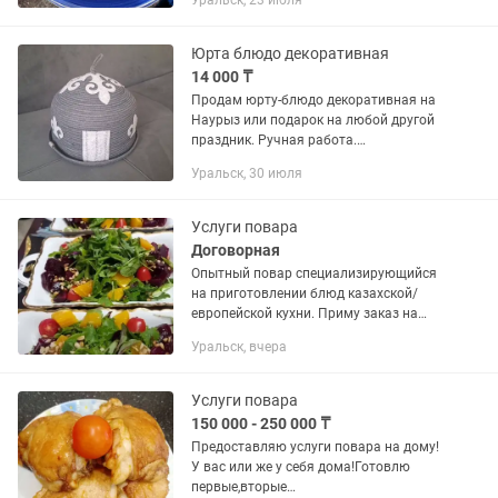
Уральск, 23 июля
Юрта блюдо декоративная
14 000 ₸
Продам юрту-блюдо декоративная на
Наурыз или подарок на любой другой
праздник. Ручная работа.
Дизайнерская. Диаметр почти 30 см.
Уральск, 30 июля
Услуги повара
Договорная
Опытный повар специализирующийся
на приготовлении блюд казахской/
европейской кухни. Приму заказ на
кудалык, банкет, той, день рождения и
Уральск, вчера
т.д. Приготовлю для вас праздничный
стол. Блюда любой...
Услуги повара
150 000 - 250 000 ₸
Предоставляю услуги повара на дому!
У вас или же у себя дома!Готовлю
первые,вторые