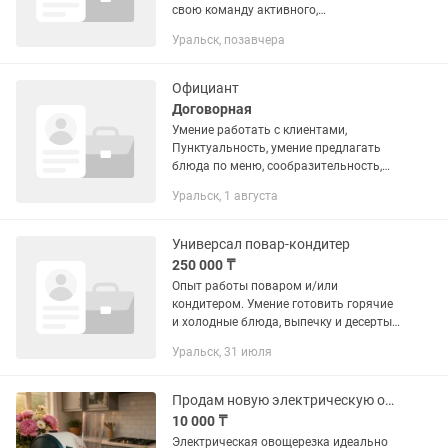
свою команду активного,
трудолюбивого и влюбленного в свое
Уральск, позавчера
дело повара! Если вы умеете вкусно
готовить, любите чистую и...
Официант
Договорная
Умение работать с клиентами,
Пунктуальность, умение предлагать
блюда по меню, сообразительность,
обучаемость, желание работать в
Уральск, 1 августа
команде. График работы два на два
или пять на два ( можно
договориться...
Универсал повар-кондитер
250 000 ₸
Опыт работы поваром и/или
кондитером. Умение готовить горячие
и холодные блюда, выпечку и десерты.
Знание санитарных норм и
Уральск, 31 июля
соблюдение чистоты на рабочем
месте. Ответственность,
аккуратность,...
Продам новую электрическую овощерезку
10 000 ₸
Электрическая овощерезка идеально