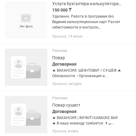
отчёт ...
Услуги бухгалтера-калькулятора удаленно
150 000 ₸
Удаленно. Работа в программе iiko
Ведение калькуляционных карт Расчет
себестоимости и контроль
маржинальности Учет и движение
Уральск, 19 июня
товаров, сырья и заготовок Проверка
корректности накладных и...
Реклама
Повар
Договорная
🔥 ВАКАНСИЯ: ШЕФ-ПОВАР / СУ-ШЕФ 🔥
Обязанности: • Организация и
контроль работы кухни • Разработка и
Уральск, сегодня
обновление меню • Контроль качества
блюд и подачи • Управление
персоналом кухни • Соблюдение...
Реклама
Повар-сушист
Договорная
🔥 ВАКАНСИЯ | INFINITI KARAOKE BAR
🔥 В нашу команду требуется: 👨🍳
СУШИСТ • ПИЦЦЕРИСТ • ПОВАР
Уральск, вчера
ФАСТФУДА Если ты любишь свою