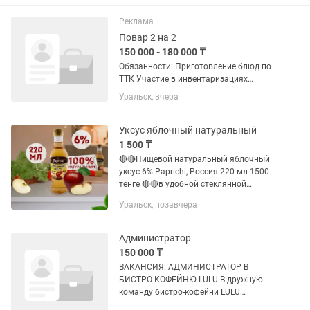
работу, умеешь готовить вкусно,
быстро и аккуратно — мы ждем
Реклама
именно...
Повар 2 на 2
150 000 - 180 000 ₸
Обязанности: Приготовление блюд по
ТТК Участие в инвентаризациях
кофейни Соблюдения порядка на
Уральск, вчера
рабочем месте Требования: (если вы
что-то не знаете, но подойдете нам по
характеру- мы вас...
Уксус яблочный натуральный
1 500 ₸
🔴🔴Пищевой натуральный яблочный
уксус 6% Paprichi, Россия 220 мл 1500
тенге 🔴🔴в удобной стеклянной
бутылке с крышкой для заправки блюд
Уральск, позавчера
и салатов, приготовления домашних
соусов и маринадов,...
Администратор
150 000 ₸
ВАКАНСИЯ: АДМИНИСТРАТОР В
БИСТРО-КОФЕЙНЮ LULU В дружную
команду бистро-кофейни LULU
требуется администратор. Требования: