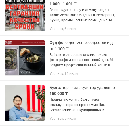
1 000 - 1 001 ₸
В чистку, установку и замену входят
такие места как: Общепит и Рестораны,
Кухни, Промышленные помещения. Мы
осуществляем следующие услуги: 1.
Уральск, 6 июня
Профессиональная очистка вытяжек и
моторов. 2....
Фуд-фото для меню, соц.сетей и доставки без фотосессий и лишних трат
от 1 100 ₸
Забудьте об аренде студии, поиске
фотографа и тоннах остывшей еды. Мы
создаем профессиональный контент
для ресторанов, превращая обычные
Уральск, 16 июля
снимки на телефон в рекламные
шедевры. Как это работает? Всё...
Бухгалтер - калькулятор удаленно
150 000 ₸
Предлагаю услуги бухгалтера
-калькулятора по программе Iiko.
Составление калькуляционных и
технологических карт. Расчет
Уральск, 5 июля
себестоимости блюд Определение цен
на готовую продукцию Марочный