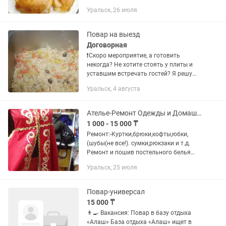
блюда,салатики,выпечку,блинчики,баур
Уральск, 26 июля
саки,беляши,пирожки и многое
другое,все
домашнее,свежее,вкусное,сытное.Возм
Повар на выезд
ожно...
Договорная
❗️Скоро мероприятие, а готовить
некогда? Не хотите стоять у плиты и
уставшим встречать гостей? Я решу
это за вас. 👨🍳 Повар на выезд
Уральск, 4 августа
Готовлю вкусный, сытный стол: 🍚
ароматный плов 🥩 сочный...
Ателье-Ремонт Одежды и Домашнего текстиля. Кнопки Люверсы Замки
1 000 - 15 000 ₸
Ремонт:-Куртки,брюки,кофты,юбки,
(шубы(не все!). сумки,рюкзаки и т.д.
Ремонт и пошив постельного белья
Скатерти,ланч-
Уральск, 25 июля
маты,салфетки,подставки под горячие
блюда. Пошив:-тапочки(гостевые) А
также меховые...
Повар-универсал
15 000 ₸
👨🍳 Вакансия: Повар в базу отдыха
«Алаш» База отдыха «Алаш» ищет в