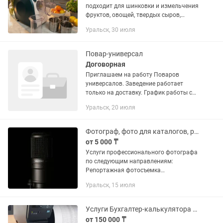
подходит для шинковки и измельчения
фруктов, овощей, твердых сыров,
шоколада, орехов, а также для
Уральск, 30 июля
приготовления панировочных сухарей.
К комплекте 3 насадки...
Повар-универсал
Договорная
Приглашаем на работу Поваров
универсалов. Заведение работает
только на доставку. График работы с
10:00 до 23:00. В меню входит в
Уральск, 20 июля
основном Блюда во фритюре, пицца и
салаты. Зарплата 15 000 тг График...
Фотограф, фото для каталогов, реклама, фуд фото, репортажная съемка.
от 5 000 ₸
Услуги профессионального фотографа
по следующим направлениям:
Репортажная фотосъемка
(мероприятия и др.). Предметная
Уральск, 15 июля
фотосъемка (товары для интернет
магазинов, каталогов продукции). Фуд
фото...
Услуги Бухгалтер-калькулятора удаленно
от 150 000 ₸