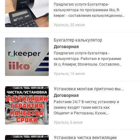
Предлагаю услуги Бухгалтера-
калькулятора по программам Iiko, R-
keeper: - составление калькуляционных
и технологических карт - марочный
Уральск, 30 июня
отчет - акты перемещения - проведение
инвентаризации - акты...
Бухгалтер калькулятор
Договорная
Предлагаю услуги бухгалтера -
калькулятора. Работаю в программе
Iik o, R-keeper, StoreHouse. Составляю
калькуляции , технологические карты,
Уральск, 16 июля
отработка блюд, приходы, списания,
перемещения, акты...
Установка монтаж приточно вытяжной вентиляции
Договорная
Работаем 24/7 В чистку, установку и
замену входят такие места как:
Общепит и Рестораны, Кухни,
Промышленные помещения. Мы
Уральск, 6 июня
осуществляем следующие услуги: 1.
Профессиональная очистка вытяжек
и...
Установка чистка вентиляции