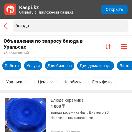
Kaspi.kz
Открыть
Открыть в Приложении Kaspi.kz
Объявления по запросу блюда в
Уральске
45 объявлений
Работа
Услуги
Для бизнеса
Для дома и сада
Личны
Уральск
Цена
На обмен
Есть фото
Блюда керамика
1 000 ₸
Блюда керамика 4шт. Диаметр 30.
Новые, не пользованные.