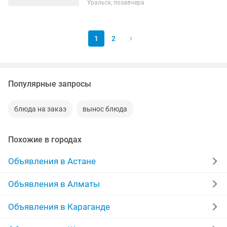
Уральск, позавчера
• Возраст от 22 лет; • Опыт работы
администратором в сфере
общественного...
1
2
Популярные запросы
блюда на заказ
вынос блюда
Похожие в городах
Объявления в Астане
Объявления в Алматы
Объявления в Караганде