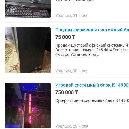
Уральск, 31 июля
Продам фирменны системный бл
75 000 ₸
Продам шустрый офисный системный блок hp Характеристики Intel 
Оперативная память 8гб ddr4 Ssd disk
быстро Установлены...
Уральск, 30 июля
Игровой системный блок i914900k
750 000 ₸
Супер игровой системный блок i914900
Уральск, 29 июля