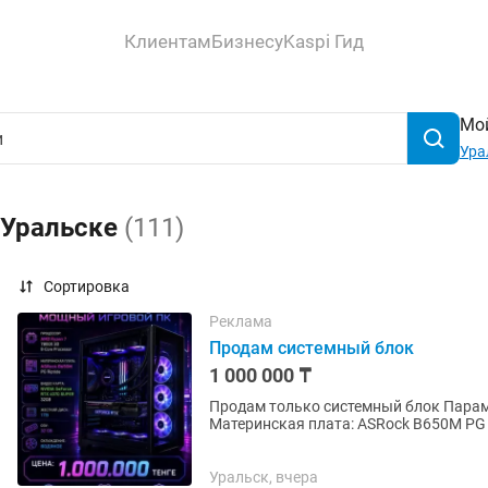
Клиентам
Бизнесу
Kaspi Гид
Мой
Ура
 Уральске
(111)
Сортировка
Реклама
Продам системный блок
1 000 000 ₸
Продам только системный блок Параметры: Процессор: AMD Ryzen 7 7800X 3D 8-C
Материнская плата: ASRock B650M PG R
32GB Жесткий диск:...
Уральск, вчера