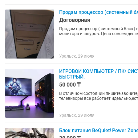
Продам процессор (системный б
Договорная
Продам процессор ( системный блок) 
монитора и шнуров. Цена совсем деше
Уральск, 29 июля
ИГРОВОЙ КОМПЬЮТЕР / ПК/ С
БЫСТРЫЙ.
50 000 ₸
В отличном состоянии пишите звонит
телевизоры все работает идеально,ест
Уральск, 29 июля
Блок питания BeQuiet! Power Zon