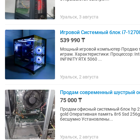
Уральск, 3 августа
Игровой Системный блок i7-1270
539 990 ₸
Мощный игровой компьютер Продаю то
играм. Характеристики: Процессор: Intel Core i7-12700 (12 ядер / 20 потоков) Видеокарта: PALIT
INFINITY RTX 5060 ...
Уральск, 2 августа
Продам современный шустрый оф
75 000 ₸
Продам офисный системный блок hp 290 g1 Характеристики Intel g4650 3500ghz 4
gold Оперативная память 8гб Ssd 256gb Hd
бесшумно Установлены...
Уральск, 2 августа