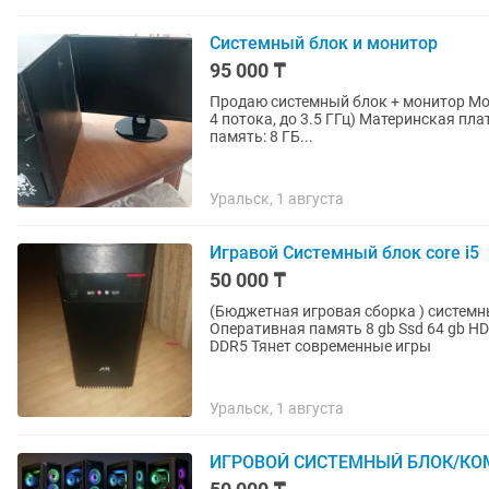
Системный блок и монитор
95 000 ₸
Продаю системный блок + монитор Монитор:BenQ GL2250 Процессор: Intel Core i5-3450 (4 ядра,
4 потока, до 3.5 ГГц) Материнская пл
память: 8 ГБ...
Уральск, 1 августа
Игравой Системный блок core i5
50 000 ₸
(Бюджетная игровая сборка ) системны
Оперативная память 8 gb Ssd 64 gb HD
DDR5 Тянет современные игры
Уральск, 1 августа
ИГРОВОЙ СИСТЕМНЫЙ БЛОК/КОМП