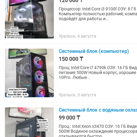
120 000 ₸
Процессор: Intel Core i3 9100f ОЗУ: 8 Г
Компьютер полностью рабочий, компа
подойдёт для работы и...
Уральск, 4 августа
Системный блок (компьютер)
150 000 ₸
Проц: Intel Core i7 4790k ОЗУ: 16 ГБ В
питания 500W Новый корпус, хорошее 
10Pro. Любые...
Уральск, 3 августа
Системный блок с водяным охл
99 000 ₸
Проц.: Intel Xeon x3470 ОЗУ: 16 ГБ Вид
500W Водяное охлаждение процессора.
открываются быстро....