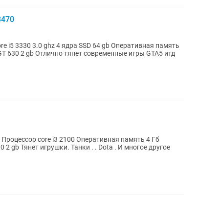
3470
8 Гб Жесткий диск 500 гб Видеокарта GT 630 2 gb Отлично тянет современные игры GTA5 итд
Процессор core i3 2100 Оперативная память 4 Гб
многое другое