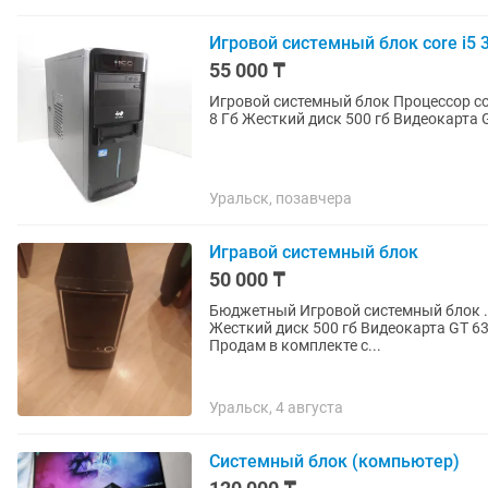
Игровой системный блок core i5 
55 000 ₸
Игровой системный блок Процессор core i5 3330 3.0 ghz 4 ядра SSD 64 gb Оперативная память
Уральск, позавчера
Игравой системный блок
50 000 ₸
Бюджетный Игровой системный блок . 
Жесткий диск 500 гб Видеокарта GT 630 2 gb Тянет игрушки. Танки . . Dota . И 
Продам в комплекте с...
Уральск, 4 августа
Системный блок (компьютер)