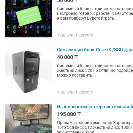
50 000 ₸
Системный блок в отличном состоянии,
настроено,готово к работе. К некоторым блокам 
я вам подберу! Будете играть...
Уральск, 1 августа
Системный блок Core i3 /SSD дл
40 000 ₸
Системный блок в отличном состоянии Процессор core i3. 3220 Оперативная память 4 
Жесткий диск 320 Гб Отлично подойдет для офиса либо для учебы и работы . Очень шустрый
Можно поставить...
Уральск, 1 августа
Игровой компьютер системный 
195 000 ₸
Продам игровой компьютер Характеристики Процессор i3 9100 3600ghz Оперативной памяти
16гб Ссд диск 512 Жесткий диск 1000гб
за системный блок...