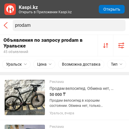
Kaspi.kz
Открыть
Открыть в Приложении Kaspi.kz
Объявления по запросу prodam в
Уральске
45 объявлений
Уральск
Цена
Возможна доставка
Тип
Реклама
Продам велосипед. Обмена нет, только деньгами.
50 000 ₸
Продам велосипед в хорошем
состоянии. Обмена нет, только
деньгами. Полностью исправен, всё
Уральск, вчера
работает. Дисковые тормоза, передний
амортизатор, многоскоростной.
Использовался аккуратно, есть...
Реклама