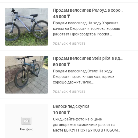
Продам велосипед Релоуд в хорошем состояние
45 000 ₸
Продам велосипед На ходу Хорошая
качество Скорости и тормоза хорошо
работает Производства Россия
Размер колйесо 26 Подходить для
Уральск, 4 августа
подростков и для взрослых Цена
окончательная
Продам велосипед Stels pilot в идеальном состоянии
50 000 ₸
Продам велосипед Стелс На ходу
Скорости переключаеться, тормоз
хорошо держит Легко
раскладываеться Размер колесо 26
Уральск, 4 августа
Или обменяю на размер больше на 29
Велосипед скупка
10 000 ₸
Скидывайте фото на о цене
договоримся самовывоз расчет на
месте ВЫКУП НОУТБУКОВ В ЛЮБОМ
СОСТОЯНИИ