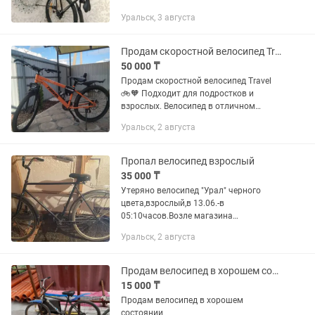
Уральск, 3 августа
Продам скоростной велосипед Travel
50 000 ₸
Продам скоростной велосипед Travel
🚲🧡 Подходит для подростков и
взрослых. Велосипед в отличном
состоянии, почти новый — купили в
Уральск, 2 августа
июне. Хорошие шины, всё исправно и
регулируется. Очень удобный,...
Пропал велосипед взрослый
35 000 ₸
Утеряно велосипед "Урал" черного
цвета,взрослый,в 13.06.-в
05:10часов.Возле магазина
"САБИНУР"-
Уральск, 2 августа
Ул.Брусиловского,49/3,мкр.Арман.на
полном ходу, черного цвета, б/у .
Стоимость-35тысячи тенге.//Прошу...
Продам велосипед в хорошем состоянии
15 000 ₸
Продам велосипед в хорошем
состоянии