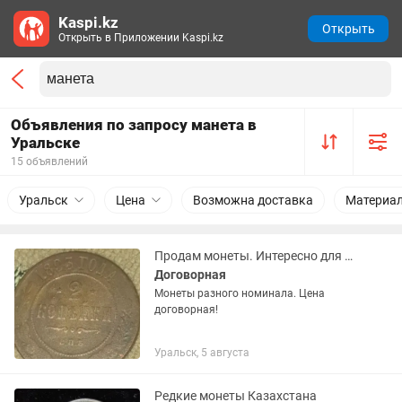
Kaspi.kz
Открыть
Открыть в Приложении Kaspi.kz
Объявления по запросу манета в
Уральске
15 объявлений
Уральск
Цена
Возможна доставка
Материа
Продам монеты. Интересно для нумизматов!
Договорная
Монеты разного номинала. Цена
договорная!
Уральск, 5 августа
Редкие монеты Казахстана