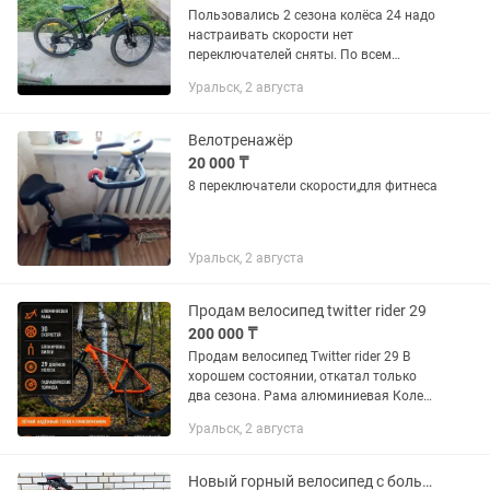
Пользовались 2 сезона колёса 24 надо
настраивать скорости нет
переключателей сняты. По всем
вопросам пишите на . покупали за 60
Уральск, 2 августа
тысяч покрышки на велосипеде почти
новые в этом году покупали
Велотренажёр
20 000 ₸
8 переключатели скорости,для фитнеса
Уральск, 2 августа
Продам велосипед twitter rider 29
200 000 ₸
Продам велосипед Twitter rider 29 В
хорошем состоянии, откатал только
два сезона. Рама алюминиевая Колеса
29 дюймов 30 скоростей Все работает
Уральск, 2 августа
исправно Отдам еще аксессуары
Новый горный велосипед с большим количеством допов