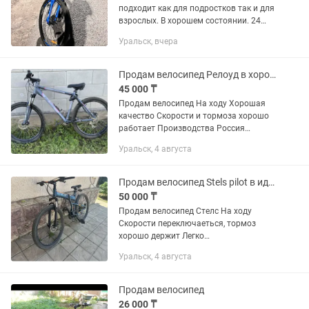
подходит как для подростков так и для
взрослых. В хорошем состоянии. 24
скорости, колёса 29 дюймов,
Уральск, вчера
гидравлические тормоза. Есть
документы на велосипед и замок в...
Продам велосипед Релоуд в хорошем состояние
45 000 ₸
Продам велосипед На ходу Хорошая
качество Скорости и тормоза хорошо
работает Производства Россия
Размер колйесо 26 Подходить для
Уральск, 4 августа
подростков и для взрослых Цена
окончательная
Продам велосипед Stels pilot в идеальном состоянии
50 000 ₸
Продам велосипед Стелс На ходу
Скорости переключаеться, тормоз
хорошо держит Легко
раскладываеться Размер колесо 26
Уральск, 4 августа
Или обменяю на размер больше на 29
Продам велосипед
26 000 ₸