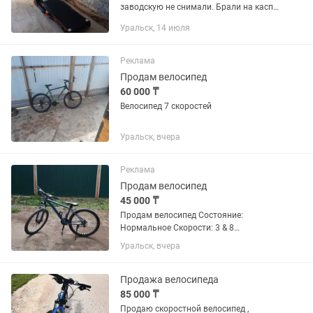
заводскую не снимали. Брали на каспи
за 320.000 Максимальная скорость :
Уральск, 14 июля
16 км/ч Максимальный наклон : 15
Двигатель работает идеально...
Реклама
Продам велосипед
60 000 ₸
Велосипед 7 скоростей
Уральск, вчера
Реклама
Продам велосипед
45 000 ₸
Продам велосипед Состояние:
Нормальное Скорости: 3 & 8
Переключатели: L-TWOO A3 Все норм
Уральск, вчера
работает передачи все переключается
Тормозит все А так все идеально
работает Подножка и Держатель...
Продажа велосипеда
85 000 ₸
Продаю скоростной велосипед ,