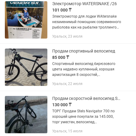
Электромотор WATERSNAKE /26
101 000 ₸
Электромотор для лодки WAtersnake
незаменимый помощник современного
рыболова как на рыбалке троллингом
или на дорожку, так и при ловле
Уральск, 23 июля
взаброс Электрический троллинговый
мотор FWT34TH/26...
Продам спортивный велосипед
85 000 ₸
Спортивный велосипед бирюзового
цвета недавно купленный, хорошая
армотизация 8 скоростей,
алюминиевая рама довольно легкий
Уральск, 22 июля
29 размер колес подставка велосипеда
К нему идет велосипедный звонок...
Продам скоростной велосипед Stels navigator 700
130 000 ₸
ТОРГ Продам Stels Navigator 700 по
хорошей цене покупали за 145.000,
торг уместен, велосипед
использовался на один сезон, толком
Уральск, 15 июля
не катался, все в отличном состоянии,