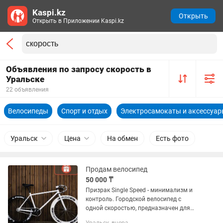
Kaspi.kz
Открыть
Открыть в Приложении Kaspi.kz
Объявления по запросу скорость в
Уральске
22 объявления
Велосипеды
Спорт и отдых
Электросамокаты и аксессуа
Уральск
Цена
На обмен
Есть фото
Продам велосипед
50 000 ₸
Призрак Single Speed - минимализм и
контроль. Городской велосипед с
одной скоростью, предназначен для
ровных дорог и уверенного