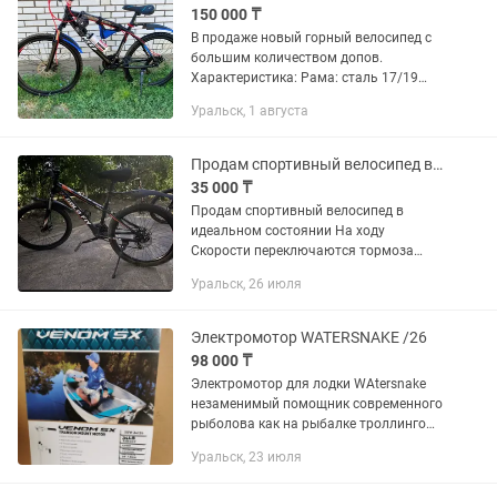
150 000 ₸
В продаже новый горный велосипед с
большим количеством допов.
Характеристика: Рама: сталь 17/19
Колеса: 26 Тормоза: дисковые
Уральск, 1 августа
механические Кол-во скоростей: 21
(7х3) Навесное: Shimano Tourney ...
Продам спортивный велосипед в идеальном состоянии
35 000 ₸
Продам спортивный велосипед в
идеальном состоянии На ходу
Скорости переключаются тормоза
держить Без минуса Район
Уральск, 26 июля
Медколледж Без торга
Электромотор WATERSNAKE /26
98 000 ₸
Электромотор для лодки WAtersnake
незаменимый помощник современного
рыболова как на рыбалке троллингом
или на дорожку, так и при ловле
Уральск, 23 июля
взаброс Электрический троллинговый
мотор FWT30 TH/26, румпель...