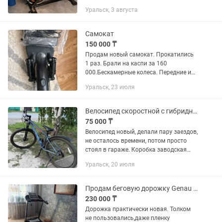
Мощная сталь в компактном размере
Уральск, 3 августа
102x49 см (до 150 кг) Этот тренажер
создан для тех, кто ищет...
Самокат
150 000 ₸
Продам новый самокат. Прокатились
1 раз. Брали на каспи за 160
000.Бескамерные колеса. Передние и
задние амортизаторы.
Уральск, 23 июля
Противоугонный кодовый замок.
Максимальная скорость 25 км/ч.
Зарядка в...
Велосипед скоростной с гибридными амортизаторами
75 000 ₸
Велосипед новый, делали пару заездов,
не осталось времени, потом просто
стоял в гараже. Коробка заводская
имеется Докупались крылья и замок
Уральск, 20 июля
на ключе. Отдам с велосипедом
Велосипед подходит для как...
Продам беговую дорожку Genau Evolution M800
230 000 ₸
Дорожка практически новая. Толком
не пользовались,даже пленку