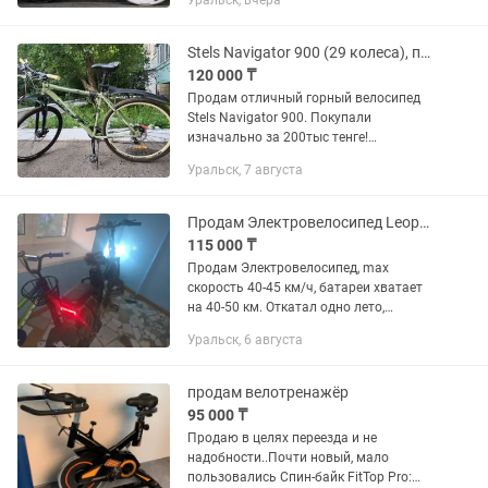
Уральск, вчера
передвижения по городу. Особенности:
• Без переключателей - одна...
Stels Navigator 900 (29 колеса), почти новый.
120 000 ₸
Продам отличный горный велосипед
Stels Navigator 900. Покупали
изначально за 200тыс тенге!
Велосипед считается б/у, но по факту
Уральск, 7 августа
на нем почти не ездили. Большие
колеса 29 дюймов, 21 скорость....
Продам Электровелосипед Leopard
115 000 ₸
Продам Электровелосипед, max
скорость 40-45 км/ч, батареи хватает
на 40-50 км. Откатал одно лето,
брызговики были удлинены,
Уральск, 6 августа
передачами не пользовался, надо
настраивать. С велосипедом отдам
замок зубр...
продам велотренажёр
95 000 ₸
Продаю в целях переезда и не
надобности..Почти новый, мало
пользовались Спин-байк FitTop Pro: