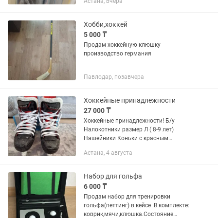
Астана, вчера
Хобби,хоккей
5 000 ₸
Продам хоккейную клюшку
производство германия
Павлодар, позавчера
Хоккейные принадлежности
27 000 ₸
Хоккейные принадлежности! Б/у
Налокотники размер Л ( 8-9 лет)
Нашейники Коньки с красным
шнурком рр 29 Цена 10.000 Коньки с
Астана, 4 августа
зеленным шнурком рр 32-33 Цена
27.000 торг не большой Коньки с
белыми...
Набор для гольфа
6 000 ₸
Продам набор для тренировки
гольфа(петтинг) в кейсе .В комплекте:
коврик,мячи,клюшка.Состояние