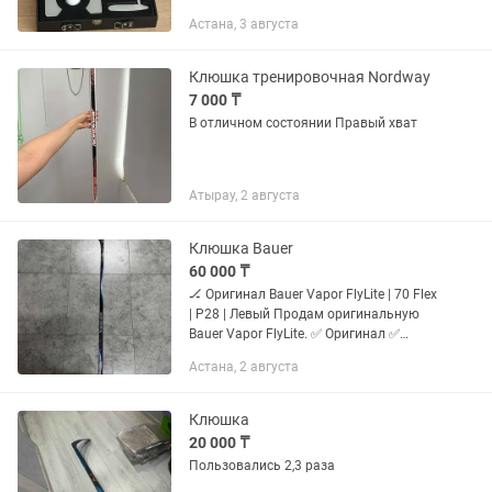
хорошее , есть потёртости на ручке.На
Астана, 3 августа
подарок не пойдёт.Для себя можно.
Клюшка тренировочная Nordway
7 000 ₸
В отличном состоянии Правый хват
Атырау, 2 августа
Клюшка Bauer
60 000 ₸
🏒 Оригинал Bauer Vapor FlyLite | 70 Flex
| P28 | Левый Продам оригинальную
Bauer Vapor FlyLite. ✅ Оригинал ✅
Флекс 70 ✅ Загиб P28 ✅ Левый хват ✅
Астана, 2 августа
Б/у ✅ Крюк был качественно
отремонтирован, полностью...
Клюшка
20 000 ₸
Пользовались 2,3 раза