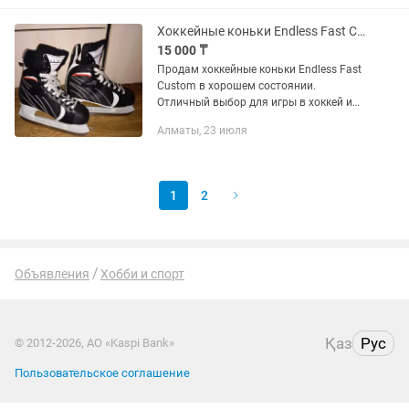
местах. Самые защищенные краги...
Хоккейные коньки Endless Fast Custom
15 000 ₸
Продам хоккейные коньки Endless Fast
Custom в хорошем состоянии.
Отличный выбор для игры в хоккей и
обычного катания на крытых или
Алматы, 23 июля
открытых катках.Тип: Хоккейные /
любительские. Ботинок: Прочный, с...
1
2
Объявления
Хобби и спорт
Қаз
Рус
© 2012-2026, АО «Kaspi Bank»
Пользовательское соглашение