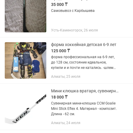
35 000 ₸
Самовывоз с Карбышева
Усть-Каменогорск, 26 июля
форма хоккейная детская 6-9 лет
125 000 ₸
форма профессиональная на 6-9 лет,
до 128 см, состояние идеальное,
купили и и почти не катались. -шлем
Bauer Jr -нагрудник CCM xf pro новый,
Алматы, 25 июля
усиленная защита -налокотники alpha
lx pro, l-lx -краги...
Мини клюшка вратаря, сувенирная, мини стик, левый хват
18 000 ₸
Сувенирная мини-клюшка CCM Goalie
Mini Stick Eflex 4. Материал - композит.
Длина - 62 см.
Алматы, 24 июля