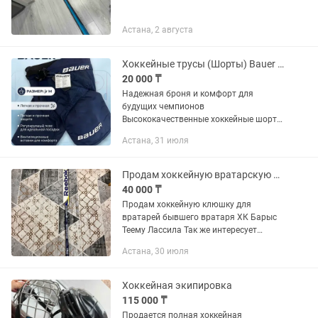
Астана, 2 августа
Хоккейные трусы (Шорты) Bauer (Темно-синие)
20 000 ₸
Надежная броня и комфорт для
будущих чемпионов
Высококачественные хоккейные шорты
Bauer в темно-синем цвете для
Астана, 31 июля
молодых хоккеистов (Размер: jr M).
Сочетают в себе мощный защитный
каркас и полную...
Продам хоккейную вратарскую клюшку
40 000 ₸
Продам хоккейную клюшку для
вратарей бывшего вратаря ХК Барыс
Теему Лассила Так же интересует
обмен на клюшку правого хвата или
Астана, 30 июля
коньки 43 размера
Хоккейная экипировка
115 000 ₸
Продается полная хоккейная