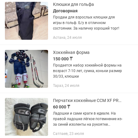
Клюшки для гольфа
Договорная
Продам для взрослых клюшки для
игры в гольф. Б/у в отличном
состоянии. За наличку хороший торг!
Астана, 24 июля
Хоккейная форма
150 000 ₸
Продается набор хоккейной формы на
возраст 7-10 лет, сумка, коньки размер
30/33, клюшки
Тараз, 24 июля
Перчатки хоккейные CCM XF PRO чёрные
60 000 ₸
Ладошки и сами краги в идеале. На
правой ладошке лёгкое потемнение из-
за синей изоленты на рукоятке
клюшки. 13 размер. Без дырок и
Сатпаев, 23 июля
неприятного запаха. Вентиляция в 2