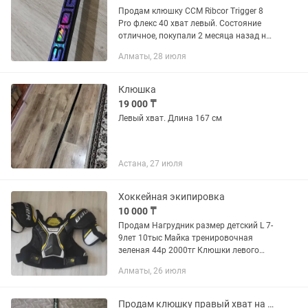
Продам клюшку CCM Ribcor Trigger 8
Pro флекс 40 хват левый. Состояние
отличное, покупали 2 месяца назад не
подошла ребенку. Каспи Ред,
Алматы, 28 июля
рассрочка, кредит. Торг есть
Клюшка
19 000 ₸
Левый хват. Длина 167 см
Астана, 27 июля
Хоккейная экипировка
10 000 ₸
Продам Нагрудник размер детский L 7-
9лет 10тыс Майка тренировочная
зеленая 44р 2000тг Клюшки левого
хвата: CCM Ribcor Trigger 8 Pro 40flex
Алматы, 26 июля
90тыс Warrior 35flex Alpha LX Pro 50тыс
Торг уместен...
Продам клюшку правый хват на 175 см