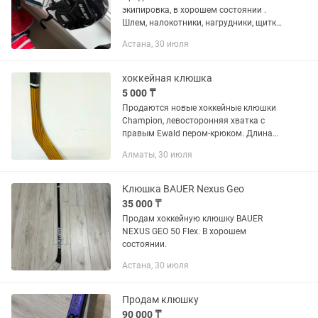
экипировка, в хорошем состоянии .
Шлем, налокотники, нагрудники, щитки,
перчатки, шорты , сумка. (Коньки и
Астана, 30 июля
клюшка тоже есть. Отдельно). Размер
S, подойдет от 3 до 6 лет
хоккейная клюшка
5 000 ₸
Продаются новые хоккейные клюшки
Champion, левосторонняя хватка с
правым Ewald пером-крюком. Длина
140 и 120 см. деревянные очень легкие.
Алматы, 30 июля
Возможна доставка за 1000т. по
городу.
Клюшка BAUER Nexus Geo
35 000 ₸
Продам хоккейную клюшку BAUER
NEXUS GEO 50 Flex. В хорошем
состоянии.
Астана, 30 июля
Продам клюшку
90 000 ₸