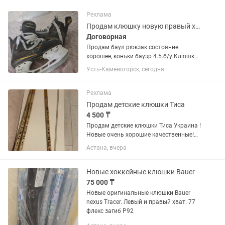
Реклама
Продам клюшку новую правый хват, коньки и баул б/у
Договорная
Продам баул рюкзак состояние
хорошее, коньки бауэр 4.5.б/у Клюшка
новая на рост 175см правый хват.
Усть-Каменогорск, сегодня
Цена договорная. Самовывоз с
Карбышева. Можно с каспи ред
Реклама
Продам детские клюшки Тиса
4 500 ₸
Продам детские клюшки Тиса Украина !
Новые очень хорошие качественные!
Для начинающих хоккеистов!
Астана, вчера
Новые хоккейные клюшки Bauer
75 000 ₸
Новые оригинальные клюшки Bauer
nexus Tracer. Левый и правый хват. 77
флекс загиб Р92