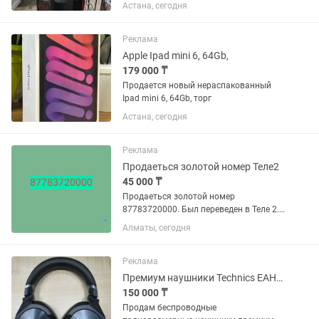
видов напитков ✅ Отлично подходит
Астана, сегодня
для магазина, офиса, ТРЦ, автомойки,
АЗС ✅ Надежная и простая в
обслуживании модель ✅ Чистый,...
Реклама
Apple Ipad mini 6, 64Gb,
179 000 ₸
Продается новый нераспакованный
Ipad mini 6, 64Gb, торг
Астана, сегодня
Реклама
Продаеться золотой номер Теле2
45 000 ₸
Продаеться золотой номер
87783720000. Был переведен в Теле 2.
Номер оформлен на меня,
Алматы, сегодня
переоформление у оператора без
проблем. В подарок идут MI BAND 6
новые,открывались для проверки.
Реклама
Обмена и Торга...
Премиум наушники Technics EAH-A800 (Hi-Res, ANC). Идеальное состояние
150 000 ₸
Продам беспроводные