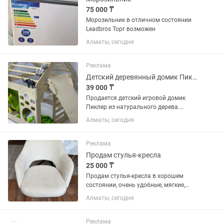
75 000 ₸
Морозильник в отличном состоянии
Leadbros Торг возможен
Алматы, сегодня
Реклама
Детский деревянный домик Пиклера
39 000 ₸
Продается детский игровой домик
Пиклер из натурального дерева.
Отличный вариант для активных игр
Алматы, сегодня
дома и физического развития ребенка.
Домик совмещает в себе сразу
несколько функций: лазалка, мини...
Реклама
Продам стулья-кресла
25 000 ₸
Продам стулья-кресла в хорошем
состоянии, очень удобные, мягкие,
стильные, ножки крепкие из дерева.
Алматы, сегодня
Цвет бежевый. Продаем в связи с
переездом. Цена указана за один стул.
В наличии 12 стульев. Есть...
Реклама