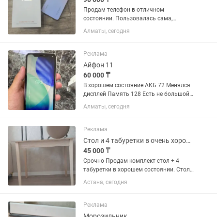
Продам телефон в отличном
состоянии. Пользовалась сама,
аккуратно,продаю в связи с покупкой
Алматы, сегодня
нового. Xiaomi 12 lite. Память 256 гб
Состояние телефона отличное. Без
царапин Без ремонта В комплекте...
Реклама
Айфон 11
60 000 ₸
В хорошем состояние АКБ 72 Менялся
дисплей Память 128 Есть не большой
торг
Алматы, сегодня
Реклама
Стол и 4 табуретки в очень хорошем состоянии
45 000 ₸
Срочно Продам комплект стол + 4
табуретки в хорошем состоянии. Стол
аккуратный, крепкий, без видимых
Астана, сегодня
повреждений. Табуретки новые,
этикетки на месте. Размер стола: 90 ×
60 см. Подойдёт для кухни...
Реклама
Морозильник