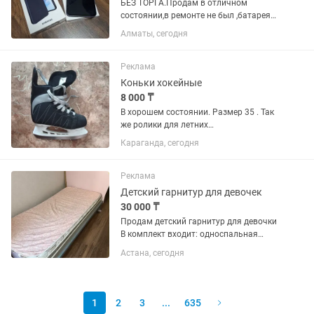
БЕЗ ТОРГА.Продам в отличном
состоянии,в ремонте не был ,батарея
целый день активного
Алматы, сегодня
пользования,есть незначительные
потёртости,комплект + 2 новых
чехла,обмена нет
Реклама
Коньки хокейные
8 000 ₸
В хорошем состоянии. Размер 35 . Так
же ролики для летних
тренировок,ролики в подарок .торг
Караганда, сегодня
Реклама
Детский гарнитур для девочек
30 000 ₸
Продам детский гарнитур для девочки
В комплект входит: односпальная
кровать с матрасом; шкаф для
Астана, сегодня
одежды; комод; письменный стол.
Кровать и шкаф в хорошем состоянии.
Комод и письменный стол имеют...
1
2
3
...
635