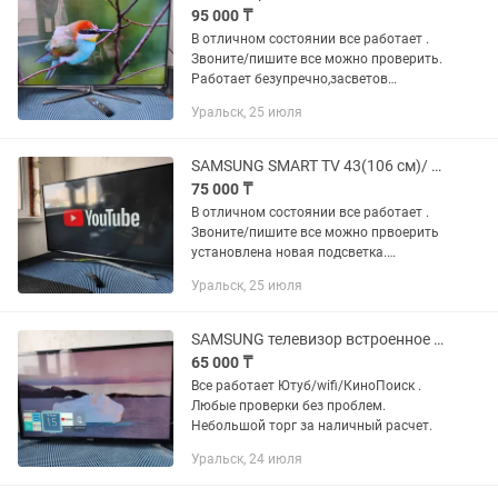
95 000 ₸
В отличном состоянии все работает .
Звоните/пишите все можно проверить.
Работает безупречно,засветов
нету,звук громкий, пульт и ножка в
Уральск, 25 июля
комплекте. За наличный расчет
возможен небольшой торг
SAMSUNG SMART TV 43(106 см)/ Youtube/wifi/интернет/КиноПоиск и прочее.
75 000 ₸
В отличном состоянии все работает .
Звоните/пишите все можно првоерить
установлена новая подсветка.
Работает безупречно,засветов
Уральск, 25 июля
нету,звук громкий, пульт и ножка в
комплекте. За наличный расчет...
SAMSUNG телевизор встроенное SMART TV/ БУ оригинал/в отличном с-ии.
65 000 ₸
Все работает Ютуб/wifi/КиноПоиск .
Любые проверки без проблем.
Небольшой торг за наличный расчет.
Уральск, 24 июля