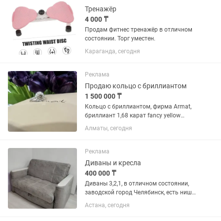
Тренажёр
4 000 ₸
Продам фитнес тренажёр в отличном
состоянии. Торг уместен.
Караганда, сегодня
Реклама
Продаю кольцо с бриллиантом
1 500 000 ₸
Кольцо с бриллиантом, фирма Armat,
бриллиант 1,68 карат fancy yellow
brown, цвет шампань, белое золото. Все
Алматы, сегодня
документы имеются. Классный
вариант для предложения руки и
сердца. Продаю срочно, торг...
Реклама
Диваны и кресла
400 000 ₸
Диваны 3,2,1, в отличном состоянии,
заводской город Челябинск, есть ниша
в трёх диванах, Размеры: 1) 2м,30см в
Астана, сегодня
длину 2) 1,55см в длину 3) 1м в длину В
ширину все 1м, Ткань