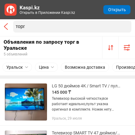
Kaspi.kz
Открыть
Открыть в Приложении Kaspi.kz
Объявления по запросу торг в
Уральске
5 объявлений
Уральск
Цена
Возможна доставка
Производ
LG 50 дюймов 4К / Smart TV / пульт указка /в пленке/супер состояние.
145 000 ₸
Телевизор высокой четкости,все
работает идеально,пульт указка
оригинал в комплекте. Ножек нету
может найду отдам. Небольшой торг
Уральск, 29 июля
есть.
Телевизор SMART TV 47 дюймов/YOUTUBE/КиноПоиск/ WIFI/samsung