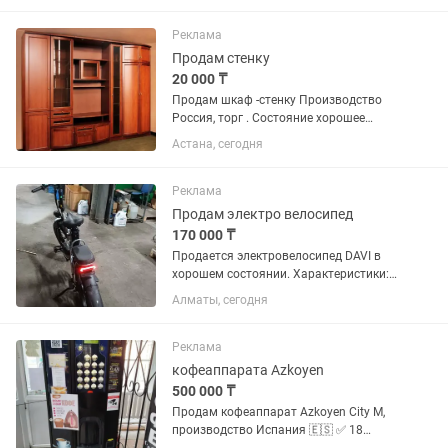
15-20 минута Причина продажи - на
готовку нет времени даже с...
Реклама
Продам стенку
20 000 ₸
Продам шкаф -стенку Производство
Россия, торг . Состояние хорошее
Самовывоз
Астана, сегодня
Реклама
Продам электро велосипед
170 000 ₸
Продается электровелосипед DAVI в
хорошем состоянии. Характеристики:
Мощность двигателя — 800 Вт Батарея
Алматы, сегодня
держит заряд Использовался бережно
В доставке не работал,
эксплуатировался только в личных...
Реклама
кофеаппарата Azkoyen
500 000 ₸
Продам кофеаппарат Azkoyen City M,
производство Испания 🇪🇸 ✅ 18