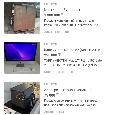
водонепроницаемый,...
Реклама
Коптильный аппарат
1 000 000 ₸
Продам коптильный аппарат для
копчения и вяления. Приготовление
продуктов как горячего так и
Алматы, сегодня
холодного копчения. Комплектующие
заказаны из России. Торг реальному
покупателю. Кто хочет заниматься...
Реклама
iMac 27inch Retina 5K(Конец 2015 выпуск)
250 000 ₸
ТОРГ УМЕСТЕН iMac 27” Retina 5K (Late
2015) с: •i5 3.2 GHz •4 GB RAM (легко
апгрейдить до 16-32gb ram по
Караганда, сегодня
желанию !) •AMD R9 M380 Клавиатура
рус/english , мышка , нигде нет ни
одной царапинки...
Реклама
Аэрогриль Braun TD5030IBK
75 000 ₸
Продаю аэрогриль, куплен в марте,
пользовались всего несколько раз,
можно сказать что новый. Коробки
Астана, сегодня
нет. Готовит разнообразные блюда за