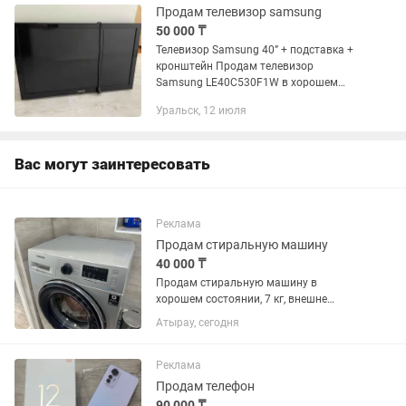
Продам телевизор samsung
50 000 ₸
Телевизор Samsung 40” + подставка +
кронштейн Продам телевизор
Samsung LE40C530F1W в хорошем
рабочем состоянии. Диагональ экрана
Уральск, 12 июля
— 40 дюймов. Отличное качество
изображения, надёжная модель. В...
Вас могут заинтересовать
Реклама
Продам стиральную машину
40 000 ₸
Продам стиральную машину в
хорошем состоянии, 7 кг, внешне
только есть пятна, есть торг
Атырау, сегодня
Реклама
Продам телефон
90 000 ₸