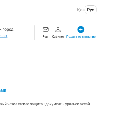
Қаз
Рус
 город:
льск
Чат
Кабинет
Подать объявление
ами
новый чехол стекло защита ! документы уральск аксай