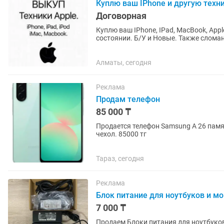
Куплю ваш IPhone и другую техни
Договорная
Куплю ваш IPhone, IPad, MacBook, Apple
состоянии. Б/У и Новые. Также слома
устройства напишите в чат....
Алматы, сегодня
Реклама
Продам телефон
85 000 ₸
Продается телефон Samsung A 26 память
чехол. 85000 тг
Тараз, сегодня
Реклама
Блок питание для ноутбуков и м
7 000 ₸
Продаем Блоки питания для ноутбуков и моноблоков. Hp,samsung , ac