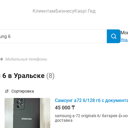
Клиентам
Бизнесу
Kaspi Гид
Мой
Ура
Мобильные телефоны
 6 в Уральске
(8)
Сортировка
Самсунг а72 6/128 гб с документ
45 000 ₸
samsung a-72 originals 6/ батарея 👍 
доставка