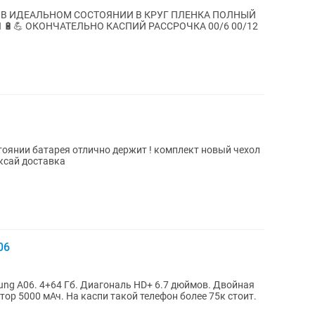
ALS В ИДЕАЛЬНОМ СОСТОЯНИИ В КРУГ ПЛЕНКА ПОЛНЫЙ
🔋💪 ОКОНЧАТЕЛЬНО КАСПИЙ РАССРОЧКА 00/6 00/12
стоянии батарея отлично держит ! комплект новый чехол
ксай доставка
06
ng A06. 4+64 Гб. Диагональ HD+ 6.7 дюймов. Двойная
ор 5000 мАч. На каспи такой телефон более 75к стоит.