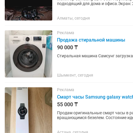
подходящий для дома и офиса.Экран: 2
покрытием.Разрешение: 1920×1080...
Алматы, сегодня
Реклама
Продажа стиральной машины
90 000 ₸
Стиральная машина Самсунг загрузка 
Шымкент, сегодня
Реклама
Смарт часы Samsung galaxy watch 
55 000 ₸
Продам оригинальные смарт часы в р
вращающимся безелем. Состояние иде
чистый, безель крутится мягко и чётко.
Астана, сегодня