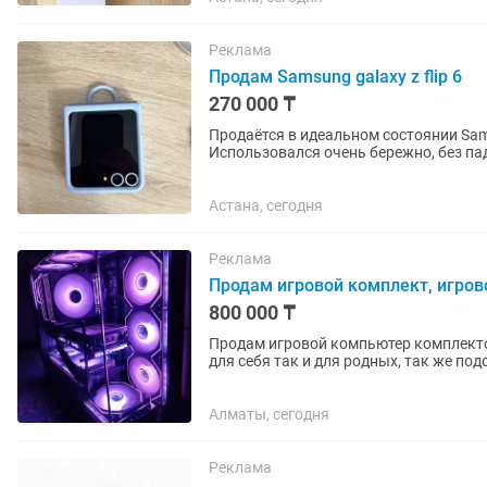
Реклама
Продам Samsung galaxy z flip 6
270 000 ₸
Продаётся в идеальном состоянии Samsu
Использовался очень бережно, без па
10 из 10, чистый корпус, без...
Астана, сегодня
Реклама
Продам игровой комплект, игров
800 000 ₸
Продам игровой компьютер комплектом. Собирался в январе 2026г. Отличный пода
для себя так и для родных, так же подойдет д
Корпус Ocypus...
Алматы, сегодня
Реклама