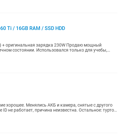
660 Ti / 16GB RAM / SSD HDD
гинальная зарядка 230W Продаю мощный
личном состоянии. Использовался только для учебы,
яние хорошее. Менялись АКБ и камера, снятые с другого
e ID не работает, причина неизвестна. Остальное: туртон,