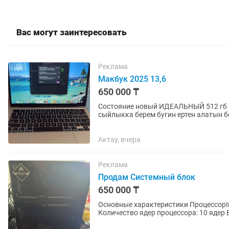
Вас могут заинтересовать
Реклама
Макбук 2025 13,6
650 000 ₸
Состояние новый ИДЕАЛЬНЫЙ 512 гб Коробка зарядка бар Отдельно переходник,чехол
сыйлыкка берем бугин ертен алатын 
Актау, вчера
Реклама
Продам Системный блок
650 000 ₸
Основные характеристики ПроцессорInte
Количество ядер процессора: 10 ядер
частота процессора: 4600...