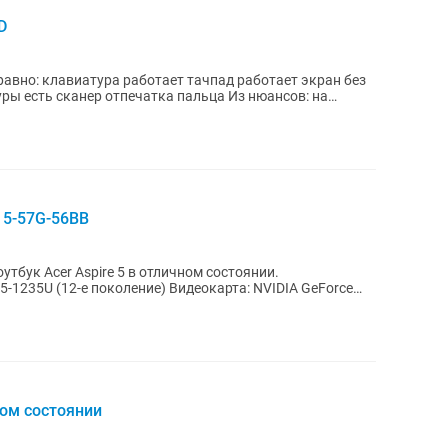
D
равно: клавиатура работает тачпад работает экран без
 сканер отпечатка пальца Из нюансов: на
15-57G-56BB
ном состоянии