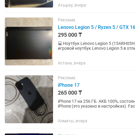
Атырау, вчера
Реклама
Lenovo Legion 5 / Ryzen 5 / GTX 1
295 000 ₸
💻 Ноутбук Lenovo Legion 5 (15ARH05H) + ори
игровой ноутбук Lenovo Legion 5 в от
бережное обращение. 🔹...
Астана, вчера
Реклама
iPhone 17
265 000 ₸
iPhone 17 на 256 ГБ. АКБ 100%, состо
iPhone (это указано в настройках). Fac
звук — всё...
Алматы, вчера