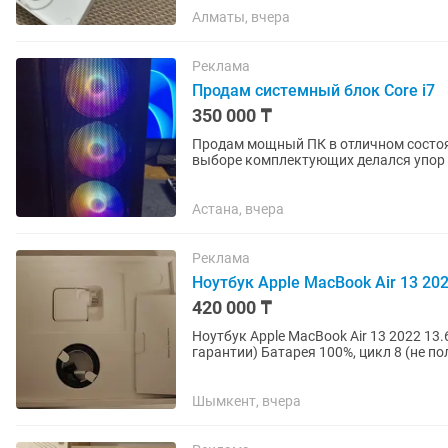
Алматы, вчера
Реклама
Продам системный блок Core i7
350 000 ₸
Продам мощный ПК в отличном состоянии Компьютер собирался для себя, по
выборе комплектующих делался упор 
работу. Использовался в основном для
Астана, вчера
Реклама
Ноутбук Apple MacBook Air 13 2022
420 000 ₸
Ноутбук Apple MacBook Air 13 2022 13.6" / 16 Гб / SSD 256 
Шымкент, вчера