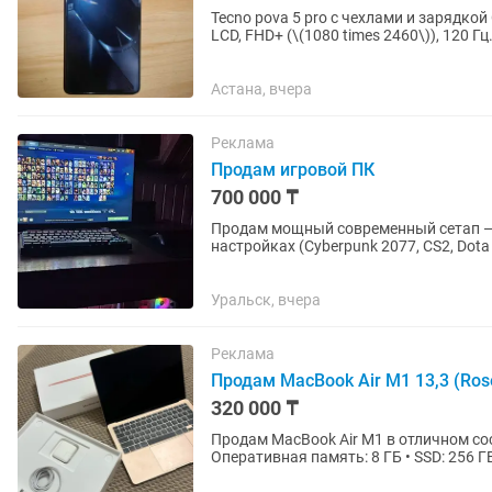
Tecno pova 5 pro с чехлами и зарядкой
LCD, FHD+ (\(1080 times 2460\)), 120 Гц
частота до...
Астана, вчера
Реклама
Продам игровой ПК
700 000 ₸
Продам мощный современный сетап — 
настройках (Cyberpunk 2077, CS2, Dota
железо свежее,...
Уральск, вчера
Реклама
Продам MacBook Air M1 13,3 (Ros
320 000 ₸
Продам MacBook Air M1 в отличном состоянии. • Модель: MacBook Air M1
Оперативная память: 8 ГБ • SSD: 256 ГБ • Цвет: Ros
очень редко, состояние...