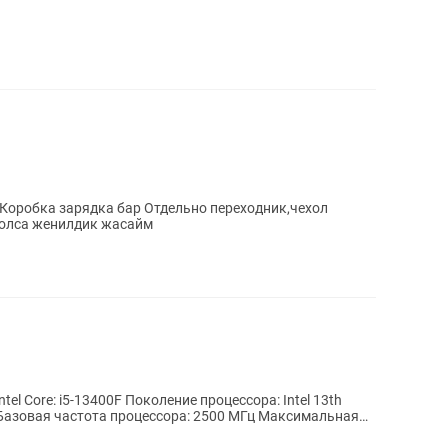
болса женилдик жасайм
l Core: i5-13400F Поколение процессора: Intel 13th
 Базовая частота процессора: 2500 МГц Максимальная