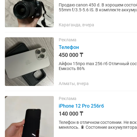
Продаю canon 450 d. В хорошем состо
55mm f/3.5-5.6 IS. В комплекте аккуму
Караганда, вчера
Реклама
Телефон
450 000 ₸
Айфон 15про max 256 гб Отличный состояние нет никаких дефектов Договориться можно
Емкость 86%
Алматы, вчера
Реклама
iPhone 12 Pro 256гб
140 000 ₸
Телефон в отличном состоянии. Не вск
менялось. 🔋 Состояние аккумуля