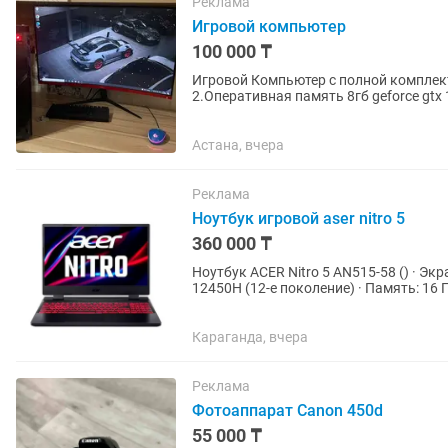
Реклама
Игровой компьютер
100 000 ₸
Игровой Компьютер с полной комплект
2.Оперативная память 8гб geforce gtx 1060 3 гб 4Память:HDD 1TB Комплектация: Большой
изогнутый Монитор 27...
Астана, вчера
Реклама
Ноутбук игровой aser nitro 5
360 000 ₸
Ноутбук ACER Nitro 5 AN515-58 () · Экран: 15.6" Full HD, IPS, 144 Гц · Процессор: Intel Core i5-
12450H (12-е поколение) · Память: 16 
2050 ·...
Караганда, вчера
Реклама
Фотоаппарат Canon 450d
55 000 ₸