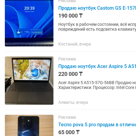
Реклама
Продаю ноутбук Castom GS E-157
190 000 ₸
Ноутбук в рабочем состоянии, всё исп
повреждений есть подсветка клавиатуры есть
зарядном кабеле немного...
Костанай, вчера
Реклама
Продаю ноутбук Acer Aspire 5 A5
220 000 ₸
Acer Aspire 5 A515-57G-56BB Продаю ноутбук Acer Aspire 5 в отличном состоянии.
Характеристики: Процессор: Intel Core i5-1235U (12-е поколение) Видеокарта: NVIDIA GeForce
RTX 2050 4 ГБ ...
Алматы, вчера
Реклама
Tecno pova 5 pro продам в отлич
65 000 ₸