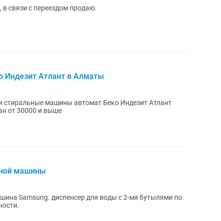
, в связи с переездом продаю.
 Индезит Атлант в Алматы
и стиральные машины автомат Беко Индезит Атлант
ан от 30000 и выше
ьной машины
шина Samsung. диспенсер для воды с 2-мя бутылями по
ности.