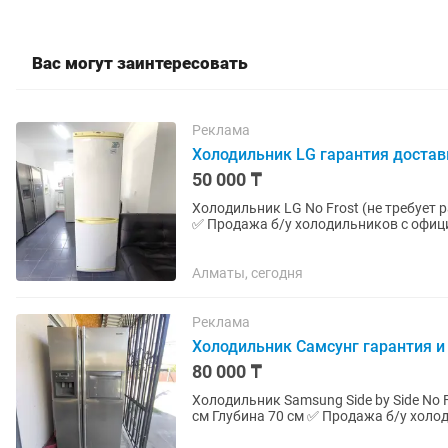
Вас могут заинтересовать
Реклама
Холодильник LG гарантия достав
50 000 ₸
Холодильник LG No Frost (не требует разморозки) Высота 190 см Ширин
✅ Продажа б/у холодильников с офици
более чем 10 летним...
Алматы, сегодня
Реклама
Холодильник Самсунг гарантия и
80 000 ₸
Холодильник Samsung Side by Side No Frost (не треб
см Глубина 70 см ✅ Продажа б/у холодильников с официальной гарантией 2 месяца от
магазина и мастера с более...