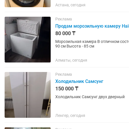
Астана, сегодня
Реклама
Продам морозильную камеру Hai
80 000 ₸
Морозильная камера В отличном состоянии, рабочая, вместительная Ширина - 50 см Длина -
90 см Высота - 85 см
Алматы, сегодня
Реклама
Холодильник Самсунг
150 000 ₸
Холодильник Самсунг двух дверный
Ленгер, сегодня