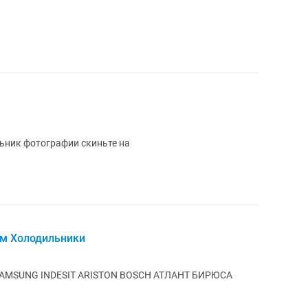
овой техники Холодильник фотографии скиньте на
ем Холодильники
Принимаем холодильники Марки LG SAMSUNG INDESIT ARISTON BOSCH АТЛАНТ БИРЮСА