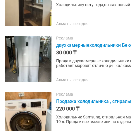
Холодильнику нету года,он как новый 
Алматы, сегодня
Реклама
двухкамерныехолодильники Беко
30 000 ₸
Продам двухкамерные холодильники 
работает морозят отлично р-н калкам
Алматы, сегодня
Реклама
Продажа холодильника , стирал
220 000 ₸
Холодильник Samsung, стиральная ма
19 л. Продам все вместе или по отдель