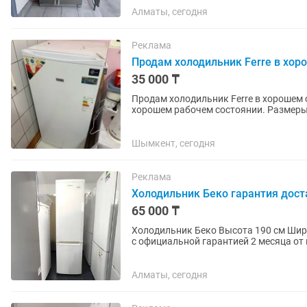
Алматы, сегодня
Реклама
Продам холодильник Ferre в хор
35 000 ₸
Продам холодильник Ferre в хорошем состоянии Продам компактный х
хорошем рабочем состоянии. Размеры: Высота — 110 см Ширина — 55 см Глубина — 55 см ✔️
Морозильная камера. ✔️...
Шымкент, сегодня
Реклама
Холодильник Беко гарантия дост
65 000 ₸
Холодильник Беко Высота 190 см Ширина 55 см Глубина 55 см ✅ Продажа б/у холодильников
с официальной гарантией 2 месяца от 
работы. Все холодильники...
Алматы, сегодня