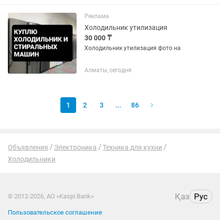
_18
Реклама
Холодильник утилизация
30 000 ₸
Холодильник утилизация фото на
Алматы, сегодня
1
2
3
...
86
Объявления
Электроника
Техника для кухни
Холодильники
Қаз
Рус
© 2012-2026, АО «Kaspi Bank»
Пользовательское соглашение