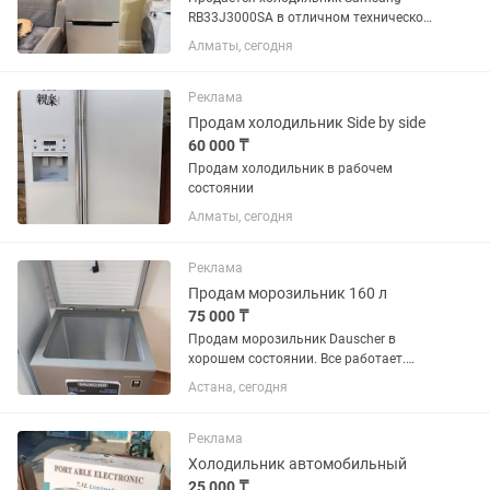
RB33J3000SA в отличном техническом
и внешнем состоянии. • Полностью
Алматы, сегодня
исправен, работает тихо. •
Инверторный компрессор Digital
Inverter. • Система No Frost — не
Реклама
требует...
Продам холодильник Side by side
60 000 ₸
Продам холодильник в рабочем
состоянии
Алматы, сегодня
Реклама
Продам морозильник 160 л
75 000 ₸
Продам морозильник Dauscher в
хорошем состоянии. Все работает.
Продаю в связи переездом.
Астана, сегодня
Реклама
Холодильник автомобильный
25 000 ₸