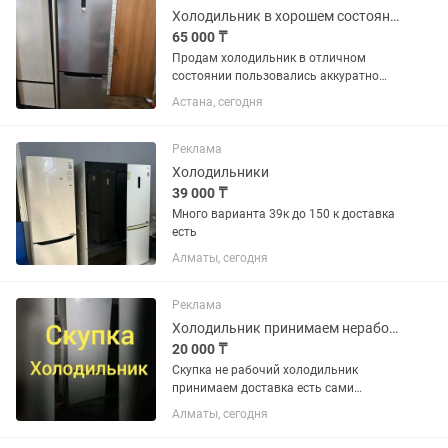
Холодильник в хорошем состоянии
65 000 ₸
Продам холодильник в отличном
состоянии пользовались аккуратно
полностью в рабочем состоянии
Астана, сегодня
работает очень тихо, No Frost не нужно
размораживать, все полочки на месте,
вся комплектация на месте...
Реклама
Холодильники
39 000 ₸
Много варианта 39к до 150 к доставка
есть
Алматы, сегодня
Реклама
Холодильник принимаем нерабочие
20 000 ₸
Скупка не рабочий холодильник
принимаем доставка есть сами
забирём
Алматы, сегодня