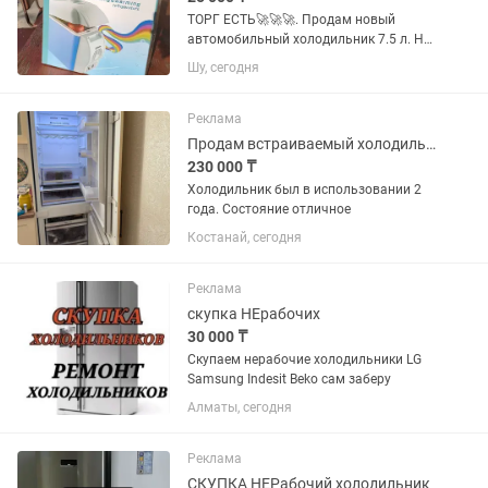
ТОРГ ЕСТЬ🚀🚀🚀. Продам новый
автомобильный холодильник 7.5 л. Не
использовался ни разу, полностью
Шу, сегодня
новый. Оснащён функциями
охлаждения. Отлично подойдёт для
поездок, отдыха, рыбалки, кемпинга и...
Реклама
Продам встраиваемый холодильник
230 000 ₸
Холодильник был в использовании 2
года. Состояние отличное
Костанай, сегодня
Реклама
скупка НЕрабочих
30 000 ₸
Скупаем нерабочие холодильники LG
Samsung Indesit Beko сам заберу
Алматы, сегодня
Реклама
СКУПКА НЕРабочий холодильник