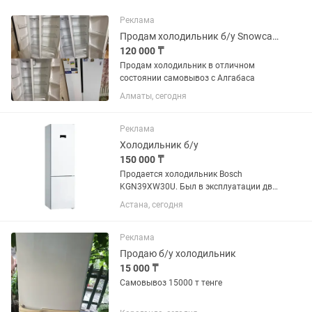
Реклама
Продам холодильник б/у Snowcap sbs nf 570w
120 000 ₸
Продам холодильник в отличном
состоянии самовывоз с Алгабаса
Алматы, сегодня
Реклама
Холодильник б/у
150 000 ₸
Продается холодильник Bosch
KGN39XW30U. Был в эксплуатации два
года. Состояние отличное, есть запах.
Астана, сегодня
Остался выключенным с мясом
внутри. Помыть профессиональным
клинингом. Новый стоит 525...
Реклама
Продаю б/у холодильник
15 000 ₸
Самовывоз 15000 т тенге