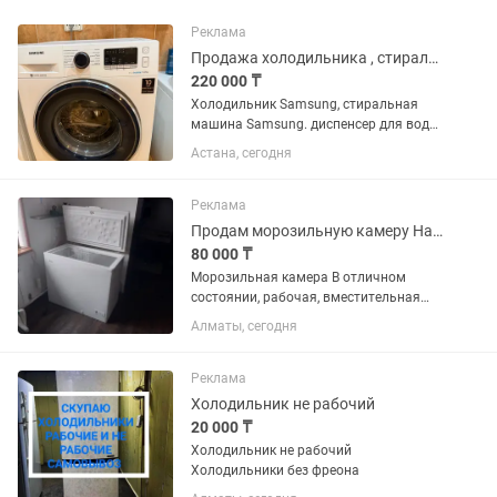
Реклама
Продажа холодильника , стиральной машины
220 000 ₸
Холодильник Samsung, стиральная
машина Samsung. диспенсер для воды
с 2-мя бутылями по 19 л. Продам все
Астана, сегодня
вместе или по отдельности.
Реклама
Продам морозильную камеру Haier
80 000 ₸
Морозильная камера В отличном
состоянии, рабочая, вместительная
Ширина - 50 см Длина - 90 см Высота -
Алматы, сегодня
85 см
Реклама
Холодильник не рабочий
20 000 ₸
Холодильник не рабочий
Холодильники без фреона