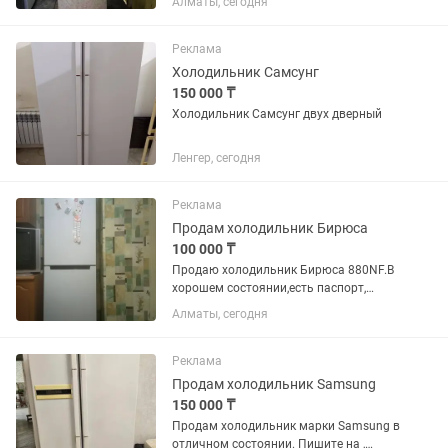
Алматы, сегодня
Реклама
Холодильник Самсунг
150 000 ₸
Холодильник Самсунг двух дверный
Ленгер, сегодня
Реклама
Продам холодильник Бирюса
100 000 ₸
Продаю холодильник Бирюса 880NF.В
хорошем состоянии,есть паспорт,
ширина 60см,высота чуть более двух
Алматы, сегодня
метров,покупали 27 сентября 2023
года,стоял на одном месте,не
передвигался
Реклама
Продам холодильник Samsung
150 000 ₸
Продам холодильник марки Samsung в
отличном состоянии. Пишите на ,