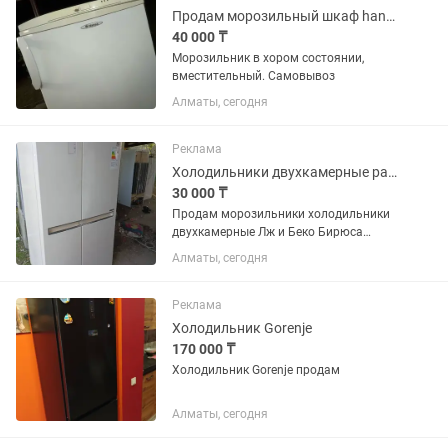
Продам морозильный шкаф hansa
40 000 ₸
Морозильник в хором состоянии,
вместительный. Самовывоз
Алматы, сегодня
Реклама
Холодильники двухкамерные разные варианты и цены разные
30 000 ₸
Продам морозильники холодильники
двухкамерные Лж и Беко Бирюса
Индезит р-н аккент все работает
Алматы, сегодня
от30000 и выше
Реклама
Холодильник Gorenje
170 000 ₸
Холодильник Gorenje продам
Алматы, сегодня