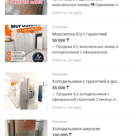
морозильную камеру 📷 Оцениваем по
фото 🚚 Заберем и увезем сами 💵
Алматы, сегодня
Деньги сразу Пишите или звоните
Реклама
Морозилки б/у с гарантией
50 000 ₸
✅ Продажа б/у морозильных камер и
холодильников с официальной
гарантией 2 месяца от магазина и
Алматы, сегодня
мастера с более чем 10 летним опытом
работы. Все холодильники чистые без
запахов Цены от 50000 в...
Реклама
Холодильники с гарантией и доставкой по городу
55 000 ₸
✅ Продажа б/у холодильников с
официальной гарантией 2 месяца от
магазина и мастера с более чем 10
Алматы, сегодня
летним опытом работы. Все
холодильники чистые без запахов
Цены от 50000 в зависимости от
Реклама
модели...
Холодильники широкие
100 000 ₸