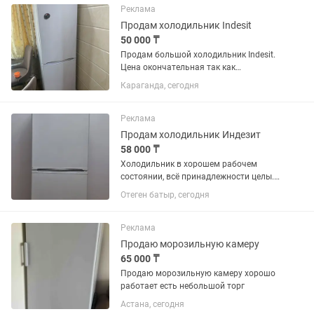
Реклама
Продам холодильник Indesit
50 000 ₸
Продам большой холодильник Indesit.
Цена окончательная так как
холодильник в отличном состоянии.
Караганда, сегодня
Все ящики целые. В ремонте никогда не
был. Самовывоз с Михайловки.
Реклама
Продам холодильник Индезит
58 000 ₸
Холодильник в хорошем рабочем
состоянии, всё принадлежности целы.
Только надо поменять резину на
Отеген батыр, сегодня
дверце.
Реклама
Продаю морозильную камеру
65 000 ₸
Продаю морозильную камеру хорошо
работает есть небольшой торг
Астана, сегодня