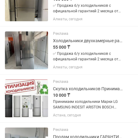
✅ Продажа б/у холодильников с
официальной гарантией 2 месяца от
магазина и мастера с более чем 10
Алматы, сегодня
летним опытом работы. Все
холодильники чистые без запахов
Цены от 50000 в зависимости от
Реклама
модели...
Холодильники двухкамерные разные
55 000 ₸
✅ Продажа б/у холодильников с
официальной гарантией 2 месяца от
магазина и мастера с более чем 10
Алматы, сегодня
летним опытом работы. Все
холодильники чистые без запахов
Цены от 50000 в зависимости от
Реклама
модели...
Скупка холодильников Принимаем Холодильники
10 000 ₸
Принимаем холодильники Марки LG
SAMSUNG INDESIT ARISTON BOSCH
АТЛАНТ БИРЮСА
Астана, сегодня
Реклама
Продам холодильники ГАРАНТИЯ +ДОСТАВКА по городу БЕСПЛАТНО