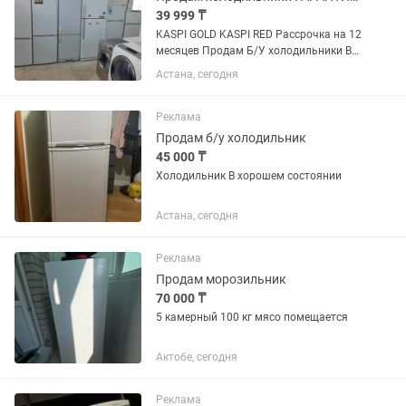
39 999 ₸
KASPI GOLD KASPI RED Рассрочка на 12
месяцев Продам Б/У холодильники В
отличном рабочем состоянии.
Астана, сегодня
Гарантия +Доставка ПО ГОРОДУ
БЕСПЛАТНО. НАШ АДРЕС: г.Астана
ул.Абылайхана дом 62
Реклама
Продам б/у холодильник
45 000 ₸
Холодильник В хорошем состоянии
Астана, сегодня
Реклама
Продам морозильник
70 000 ₸
5 камерный 100 кг мясо помещается
Актобе, сегодня
Реклама