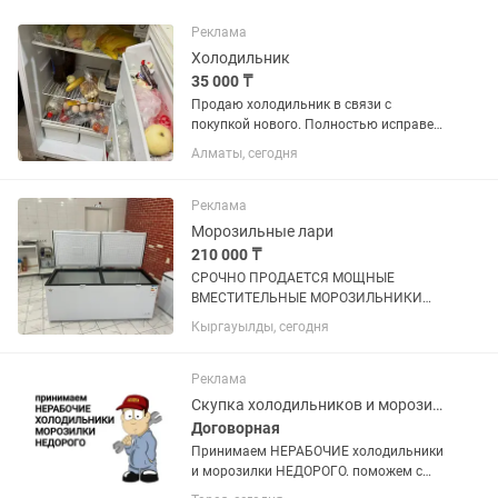
Реклама
Холодильник
35 000 ₸
Продаю холодильник в связи с
покупкой нового. Полностью исправен,
работает отлично. Хорошо охлаждает,
Алматы, сегодня
морозильная камера морозит без
проблем. Состояние хорошее, торг есть
Самовывоз. По всем...
Реклама
Морозильные лари
210 000 ₸
СРОЧНО ПРОДАЕТСЯ МОЩНЫЕ
ВМЕСТИТЕЛЬНЫЕ МОРОЗИЛЬНИКИ
ОБЪЕМ 600 л, покупали по 320.000 тг
Кыргауылды, сегодня
продаем срочно по 210.000 тг,
практические новые (2 шт таких) не
упустите такие вкусные цены !
Реклама
Скупка холодильников и морозилок
Договорная
Принимаем НЕРАБОЧИЕ холодильники
и морозилки НЕДОРОГО. поможем с
утилизацией и выноса с этажей старой