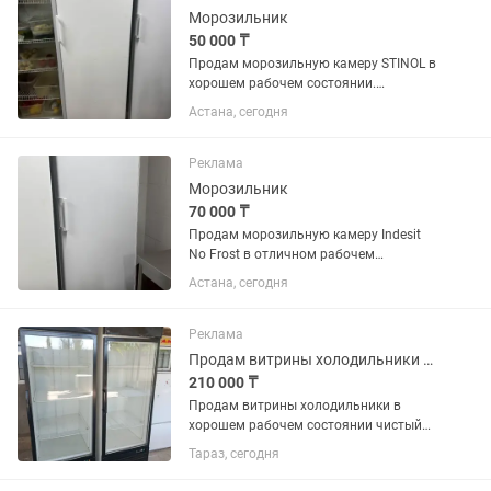
магазина, кафе или...
Морозильник
50 000 ₸
Продам морозильную камеру STINOL в
хорошем рабочем состоянии.
Полностью исправна, отлично
Астана, сегодня
морозит, работает тихо. Все полки и
ящики в комплекте. Подходит для
дома, магазина или дачи.
Реклама
Производитель:...
Морозильник
70 000 ₸
Продам морозильную камеру Indesit
No Frost в отличном рабочем
состоянии. Полностью исправна,
Астана, сегодня
хорошо морозит, работает тихо.
Система No Frost, размораживание не
требуется. Чистая, без посторонних...
Реклама
Продам витрины холодильники в хорошем рабочем состоянии чистый
210 000 ₸
Продам витрины холодильники в
хорошем рабочем состоянии чистый
цена за каждый по 250 тысяч
Тараз, сегодня