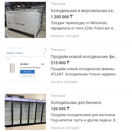
Реклама
Холодильная и морозильная камера
1 200 000 ₸
Продам термобудку от Mitsubishi,
переделали от сети 220в. Работает в
двух вариантах как плюсовой
Алматы, сегодня
холодильник и минусовой
морозильник. Находится г.Алматы,
Ауэзовский район, мкр.Достык. Выше
Реклама
Кар сити....
Продаём новый холодильник фирмы - ATLANT.
215 000 ₸
Продаём новый холодильник фирмы -
ATLANT. Холодильник только недавно
купили. Продаём, в связи с тем что не
Астана, сегодня
подошёл по размеру. Холодильник
встраиваемый, предназначен для
установки в кухонный...
Реклама
Холодильник для бизнеса
120 000 ₸
Продаем холодильники для магазина.
Под напитки торты и другие задачи. В
отличном состоянии. В заправке не
Уральск, сегодня
нуждаются. Полки полный комплект.