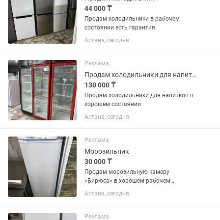
44 000 ₸
Продам холодильники в рабочем
состоянии есть гарантия
Астана, сегодня
Реклама
Продам холодильники для напитков в хорошем состоянии
130 000 ₸
Продам холодильники для напитков в
хорошем состоянии
Астана, сегодня
Реклама
Морозильник
30 000 ₸
Продам морозильную камеру
«Бирюса» в хорошем рабочем
состоянии. Полностью исправна,
Астана, сегодня
отлично морозит, работает без
нареканий. Все ящики и полки в
наличии. Подходит для дома,
Реклама