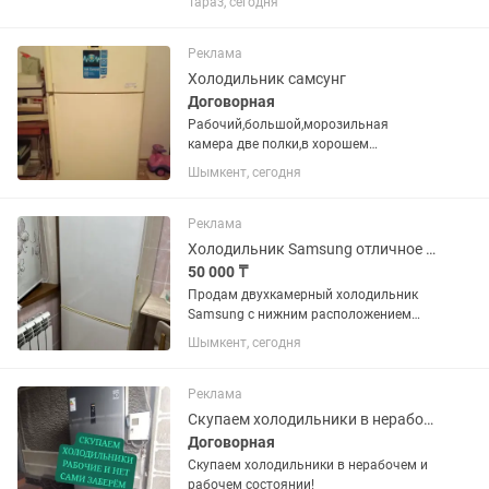
Тараз, сегодня
техники.
Реклама
Холодильник самсунг
Договорная
Рабочий,большой,морозильная
камера две полки,в хорошем
состоянии
Шымкент, сегодня
Реклама
Холодильник Samsung отличное состояние
50 000 ₸
Продам двухкамерный холодильник
Samsung с нижним расположением
морозильной камеры. Холодильник
Шымкент, сегодня
полностью исправен, в отличном
техническом и хорошем внешнем
состоянии. Работает стабильно,
Реклама
хорошо...
Скупаем холодильники в нерабочем и рабочем состоянии!
Договорная
Скупаем холодильники в нерабочем и
рабочем состоянии!