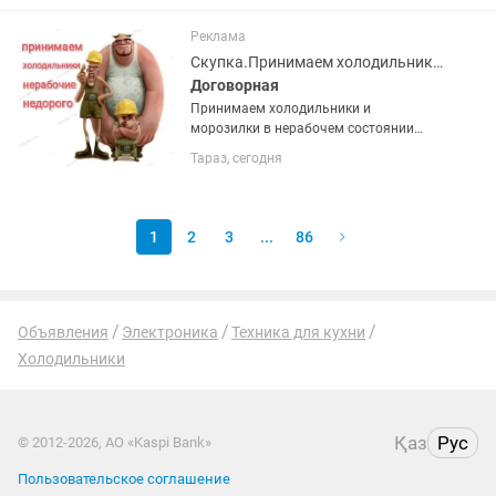
Высота два метра 60х60 см глубина.
Температура хранения +4...
Реклама
Скупка.Принимаем холодильники и морозилки в нерабочем состоянии недорого
Договорная
Принимаем холодильники и
морозилки в нерабочем состоянии
недорого. Фотки для оценки можно
Тараз, сегодня
присылать . Поможем вынести старую
технику с этажей.
1
2
3
...
86
Объявления
Электроника
Техника для кухни
Холодильники
Қаз
Рус
© 2012-2026, АО «Kaspi Bank»
Пользовательское соглашение