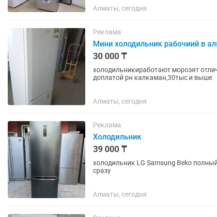
Алматы, сегодня
Реклама
Мини холодильник рабочиий в а
30 000 ₸
холодильникиработают морозят отлич
доплатой рн калкаман,30тыс и выше
Алматы, сегодня
Реклама
Холодильник
39 000 ₸
холодильник LG Samsung Beko полный р
сразу
Алматы, сегодня