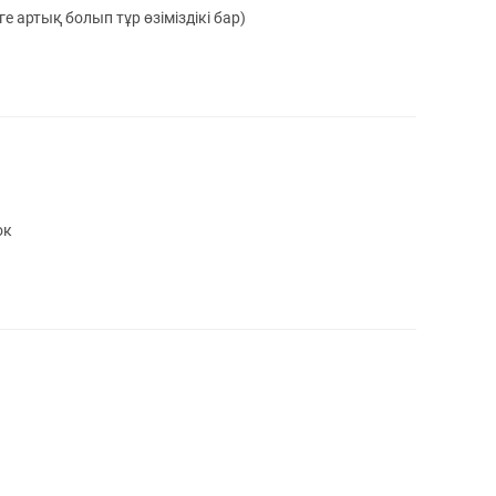
е артық болып тұр өзіміздікі бар)
ок