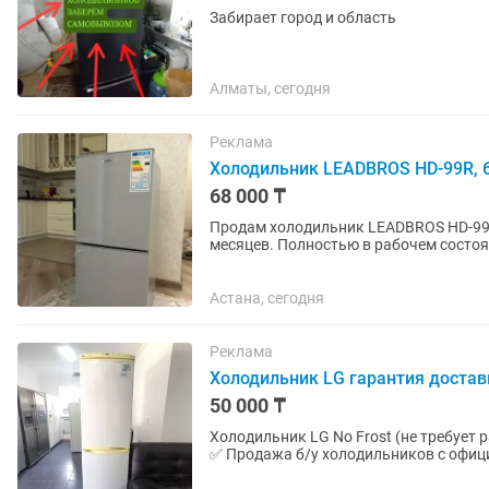
Забирает город и область
Алматы, сегодня
Реклама
Холодильник LEADBROS HD-99R, 
68 000 ₸
Продам холодильник LEADBROS HD-99R
месяцев. Полностью в рабочем состоя
чистый, использовался аккуратно....
Астана, сегодня
Реклама
Холодильник LG гарантия достав
50 000 ₸
Холодильник LG No Frost (не требует разморозки) Высота 190 см Ширин
✅ Продажа б/у холодильников с офици
более чем 10 летним...