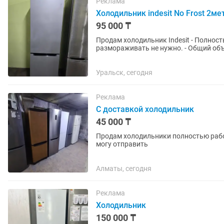
Реклама
Холодильник indesit No Frost 2ме
95 000 ₸
Продам холодильник Indesit - Полность
размораживать не нужно. - Общий объ
класс энергопотребления A. -...
Уральск, сегодня
Реклама
С доставкой холодильник
45 000 ₸
Продам холодильники полностью рабочи
могу отправить
Алматы, сегодня
Реклама
Холодильник
150 000 ₸