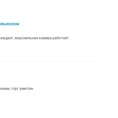
мовывозом
лаждает, морозильная камера работает
янии, торг уместен