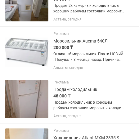
Продам 2х камерный холодильник в
хорошем рабочем состоянии морозит
и холодит марка LG No Frost высота
Астана, сегодня
1,90 см ширина 60см все как на фото
бу без ремонта без запаха чистый.
Есть и стиральная машина...
Реклама
Морозильник Aucma 540Л
200 000 ₸
Отличный морозильник. Почти НОВЫЙ
. Покупали 3 месяца назад. Причина
продажи закрытия магазина. Восток
Алматы, сегодня
85см ширина 150 см глубина 70 см
Реклама
Продам холодильник
48 000 ₸
Продам холодильник в хорошем
рабочем состоянии морозит и холодит
марка Vestal высота 1,50 см ширина 60
Астана, сегодня
см все полки целый без ремонта без
запаха чистый
Реклама
Холодильник Atlant МХМ 2835-90 белый