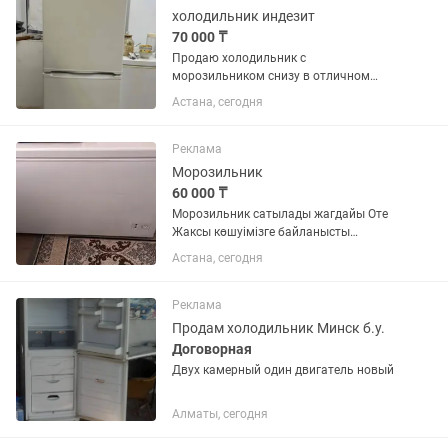
холодильник индезит
70 000 ₸
Продаю холодильник с
морозильником снизу в отличном
состоянии
Астана, сегодня
Реклама
Морозильник
60 000 ₸
Морозильник сатылады жагдайы Оте
Жаксы көшуімізге байланысты
размери улкен болгандыктан сатуга
Астана, сегодня
койып отырмын. Озимиз пайдаланып
журген морозильник. Модель Бирюса
285 КХ
Реклама
Продам холодильник Минск б.у.
Договорная
Двух камерный один двигатель новый
Алматы, сегодня