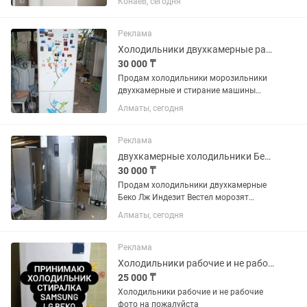
Конаев, сегодня
Реклама
Холодильники двухкамерные разные варианты в хорошем рабочем состоянии
30 000 ₸
Продам холодильники морозильники
двухкамерные и стирание машины
автомат в хорошем рабочем
Алматы, сегодня
состоянии морозят отлично р-н
калкаман от30000 и выше
Реклама
двухкамерные холодильники Беко Лж
30 000 ₸
Продам холодильники двухкамерные
Беко Лж Индезит Вестел морозят
отлично р-н калкаман от 30000 и выше
Алматы, сегодня
Реклама
Холодильники рабочие и не рабочие фото на
25 000 ₸
Холодильники рабочие и не рабочие
фото на пожалуйста