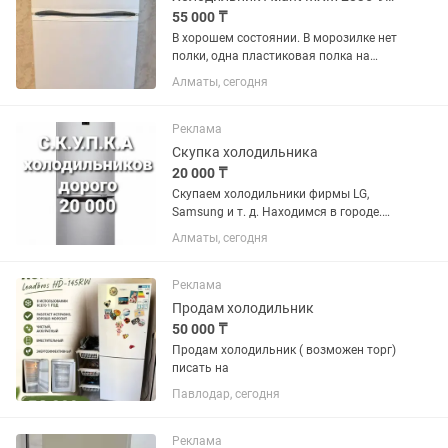
55 000 ₸
В хорошем состоянии. В морозилке нет
полки, одна пластиковая полка на
дверце сломана. В эксплуатации 2
Алматы, сегодня
года. Технические
характеристикиГабариты (ВхШхГ): 163
х 60 х 64.5 см.Общий объем: 280
Реклама
литров...
Скупка холодильника
20 000 ₸
Скупаем холодильники фирмы LG,
Samsung и т. д. Находимся в городе.
Сами приедем и сами заберем.
Алматы, сегодня
Реклама
Продам холодильник
50 000 ₸
Продам холодильник ( возможен торг)
писать на
Павлодар, сегодня
Реклама