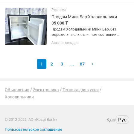
Реклама
Продам Мини Бар Холодильники
35 000 ₸
Продам Холодильники Мини Бар, без
морозильника в отличном состоянии
рабочие полностью. Охлаждает
Астана, сегодня
отлично. Для офиса , аптека ,
гостиница , в охрану , в кафе
рестораны, в больницу. В наличии 40
шт...
1
2
3
...
87
Объявления
Электроника
Техника для кухни
Холодильники
Қаз
Рус
© 2012-2026, АО «Kaspi Bank»
Пользовательское соглашение