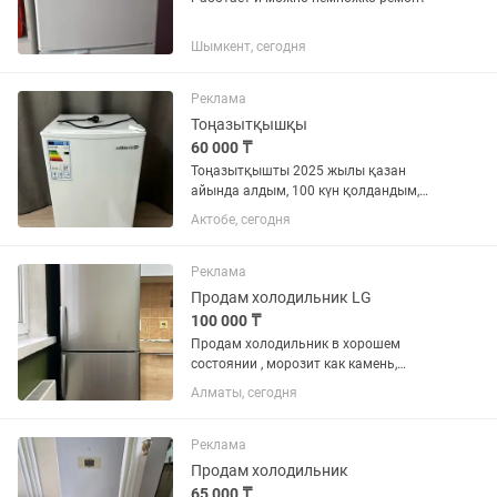
Шымкент, сегодня
Реклама
Тоңазытқышқы
60 000 ₸
Тоңазытқышты 2025 жылы қазан
айында алдым, 100 күн қолдандым,
одан кейін қолданылмады, жалға
Актобе, сегодня
алған үйге керек болды, қазір үйде тұр.
2026 жылдың қазақн айына дейін
кепілдігі(гарантиясы) бар. Жаңа...
Реклама
Продам холодильник LG
100 000 ₸
Продам холодильник в хорошем
состоянии , морозит как камень,
продукты не портятся, вместительный.
Алматы, сегодня
Только самовывоз
Реклама
Продам холодильник
65 000 ₸