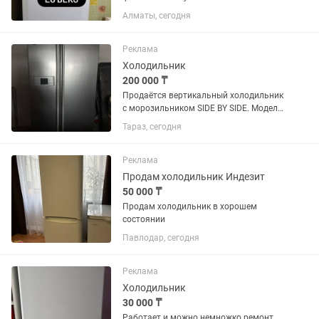
Алматы, сегодня
Реклама
Холодильник
200 000 ₸
Продаётся вертикальный холодильник
с морозильником SIDE BY SIDE. Модель
GR-B207WLQA. Б/у в хорошем
Тараз, сегодня
состоянии. Самовывоз. Возможно
доставка при договорённости. Торг
уместен
Реклама
Продам холодильник Индезит
50 000 ₸
Продам холодильник в хорошем
состоянии
Павлодар, сегодня
Реклама
Холодильник
30 000 ₸
Работает и можно немножко ремонт