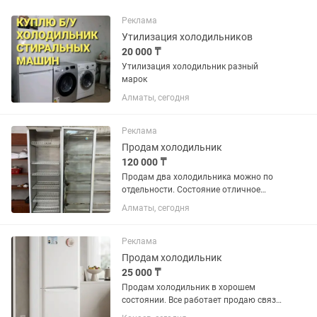
Реклама
Утилизация холодильников
20 000 ₸
Утилизация холодильник разный
марок
Алматы, сегодня
Реклама
Продам холодильник
120 000 ₸
Продам два холодильника можно по
отдельности. Состояние отличное
работают, без недостатков. Причина
Алматы, сегодня
продажи закрыли овощной. Подойдет
в продуктовый магазин, шашлыку,
овощной и тд.
Реклама
Продам холодильник
25 000 ₸
Продам холодильник в хорошем
состоянии. Все работает продаю связи
купили новую