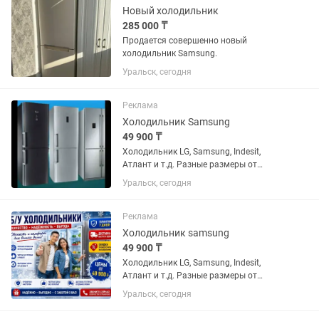
Новый холодильник
285 000 ₸
Продается совершенно новый
холодильник Samsung.
Уральск, сегодня
Реклама
Холодильник Samsung
49 900 ₸
Холодильник LG, Samsung, Indesit,
Атлант и т.д. Разные размеры от
маленького данного до большого двух
Уральск, сегодня
метрового. Всё холодильники
проверены, почищены с паром и
обслужены. Резинки целые, дверцы
Реклама
хорошо...
Холодильник samsung
49 900 ₸
Холодильник LG, Samsung, Indesit,
Атлант и т.д. Разные размеры от
маленького данного до большого двух
Уральск, сегодня
метрового. Всё холодильники
проверены, почищены с паром и