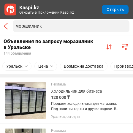
Kaspi.kz
Открыть
Открыть в Приложении Kaspi.kz
Объявления по запросу моразилник
в Уральске
144 объявления
Уральск
Цена
Возможна доставка
Производ
Реклама
Холодильник для бизнеса
120 000 ₸
Продаем холодильники для магазина.
Под напитки торты и другие задачи. В
отличном состоянии. В заправке не
Уральск, сегодня
нуждаются. Полки полный комплект.
Высота два метра 60х60 см глубина.
Температура хранения +4...
Реклама