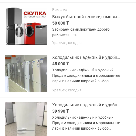
холодильники идеально
чистые,обслуженных без запаха ,все
Реклама
вымыто на...
Выкуп бытовой техники,самовывоз.
50 000 ₸
Забираем сами,покупаем дорого
рабочее и нет.
Уральск, сегодня
Холодильник надёжный и удобный
45 000 ₸
Холодильник надёжный и удобный
Продам холодильники и морозильные
лари, в наличии широкий выбор
SAMSUNG, Candy, LG. Ariston, INDESIT и
Уральск, сегодня
много других популярных
производителей - от бюджетных к
самым...
Холодильник надёжный и удобный Продам
39 990 ₸
Холодильник надёжный и удобный
Продам холодильники и морозильные
лари, в наличии широкий выбор
SAMSUNG, Candy, LG. Ariston, INDESIT и