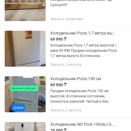
Срочно!!!!!
Уральск, позавчера
Холодильник Pozis 1,7 метра высотой
69 990 ₸
Холодильник Pozis 1,7 метра высотой \
цена 69 990 Продам холодильник Pozis
1,7 метра высота В отличном
состоянии, Резинки все целые, Верх и
Уральск, 3 августа
низ охлаждают в штатном режиме.
Чистый и без лишних...
Холодильник Pozis 190 см
69 900 ₸
Продам холодильник Pozis 190 см
высотой. В отличном состоянии,
полностью рабочий. Чистый и без
лишних запахов. Резинки все целые.
Уральск, 3 августа
Возможно будет проверить на месте.
Есть услуга бесплатной доставки до...
Холодильник NO frost 190см LG доставка есть и другие.
75 000 ₸