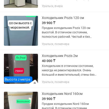
низ охлаждают в штатном режиме.
Уральск, вчера
Чистый и без лишних запахов.
Полностью отличный рабочий...
Холодильник Pozis 120 см
39 900 ₸
Продам холодильник Pozis 120 см
высотой. В отличном состоянии,
полностью рабочий. Чистый и без
лишних запахов. Резинки все целые.
Уральск, позавчера
Возможно будет проверить на месте.
Есть услуга бесплатной доставки до...
Холодильник Pozis 2м
40 000 ₸
Холодильник в отличном состоянии,
никогда не ремонтировался. Очень
большой и вместительный, стены без
царапин. Отлично охлаждает и
Уральск, позавчера
замораживает, все полки и
составляющие присутствуют.
Убедиться в...
Холодильник Nord 160см
39 900 ₸
Продам холодильник Nord 160см
высотой. В отличном состоянии,