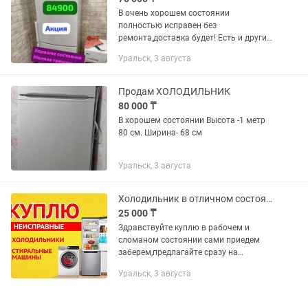
В очень хорошем состоянии
полностью исправен без
ремонта,доставка будет! Есть и другие
варианты пишите мне я вам скину на
Уральск, 3 августа
любой бюджет доставка по городу.
Продам ХОЛОДИЛЬНИК
80 000 ₸
В хорошем состоянии Высота -1 метр
80 см. Ширина- 68 см
Уральск, 3 августа
Холодильник в отличном состоянии гарантия
25 000 ₸
Здравствуйте куплю в рабочем и
сломаном состоянии сами приедем
заберем,предлагайте сразу на
пожалуйста с фото внутри и снаружи и
Уральск, 3 августа
почень продаете примерно.