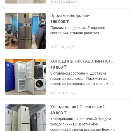
Уральск, сегодня
много других популярных
производителей - от бюджетных к
самым...
Продам холодильник
150 000 ₸
Продам холодильник В хорошем
состоянии Отлично работает
Уральск, вчера
ХОЛОДИЛЬНИК РАБОЧИЙ ПОЛНОСТЬЮ /ГАРАНТИЯ/ДОСТАВКА /СЕГОДНЯ/РАССРОЧКА КАСПИ/Х
40 000 ₸
В отличном состоянии. Доставка
гарантия,установка . Письменная
гарантия ,рассрочка через каспи банк /
Ред / халк. Останетесь довольны
Уральск, вчера
Холодильник LG невысокий
49 000 ₸
Холодильник LG невысокий Продам
холодильник LG. В отличном
состоянии, Резинки все целые, Верх и