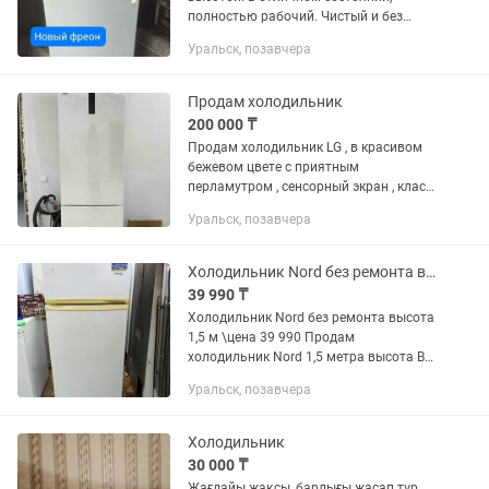
полностью рабочий. Чистый и без
лишних запахов. Резинки все целые.
Уральск, позавчера
Возможно будет проверить на месте.
Есть услуга бесплатной доставки до...
Продам холодильник
200 000 ₸
Продам холодильник LG , в красивом
бежевом цвете с приятным
перламутром , сенсорный экран , класс
энергосбережения А+ Ширина 59,5 см
Уральск, позавчера
Глубина 68,2 см Высота 203 см Общий
объем 384л, объем холодильника...
Холодильник Nord без ремонта высота 1,5 м
39 990 ₸
Холодильник Nord без ремонта высота
1,5 м \цена 39 990 Продам
холодильник Nord 1,5 метра высота В
отличном состоянии, Резинки все
Уральск, позавчера
целые, Верх и низ охлаждают в
штатном режиме. Чистый и без
лишних...
Холодильник
30 000 ₸
Жағдайы жақсы, барлығы жасап тұр