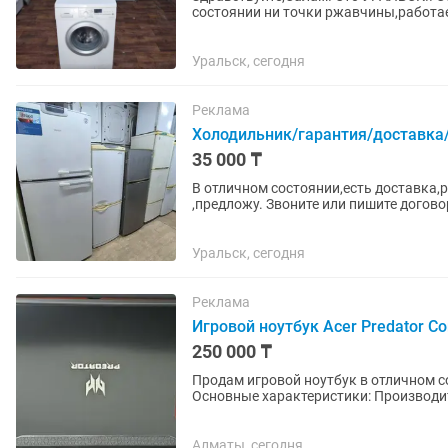
состоянии ни точки ржавчины,работае
Доставка и установка имеется,за...
Уральск, сегодня
Реклама
Холодильник/гарантия/доставка
35 000 ₸
В отличном состоянии,есть доставка,
,предложу. Звоните или пишите догов
без запаха ,все вымыто на...
Уральск, сегодня
Реклама
Игровой ноутбук Acer Predator Cor
250 000 ₸
Продам игровой ноутбук в отличном с
Основные характеристики: Производит
intel Core...
Алматы, сегодня