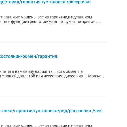
ставка/гарантия /установка /рассрочка
Стиральные машины все на гарантии,в идеальном
т все функции:греет отжимает не шумит не прыгает.
состоянии/обмен/гарантия.
ть обмен на
вашей доплатой или несколько дисков на 1. Можно
авка/гарантия/установка/ред/рассрочка./чек.
Стиральные машины все на гарантии,в идеальном