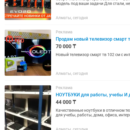
модель под ваши задачи Для стали, нержавейки, алюминия Стабильная дуга и высокая
производительность ...
Алматы, сегодня
Реклама
Продам новый телевизор смарт т
70 000 ₸
Новый телевизор смарт тв 102 см с и
Алматы, сегодня
Реклама
НОУТБУКИ для работы, учебы И
44 000 ₸
Качественные ноутбуки в отличном те
для учебы, работы, дома, офиса, интернета, програм
Процессор: Intel Core i3...
Алматы, сегодня