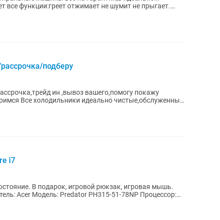
т все функции:греет отжимает не шумит не прыгает.
/рассрочка/подберу
рассрочка,трейд ин ,вывоз вашего,помогу покажу
оримся Все холодильники идеально чистые,обслуженных
e i7
остояние. В подарок, игровой рюкзак, игровая мышь.
ель: Acer Модель: Predator PH315-51-78NP Процессор: