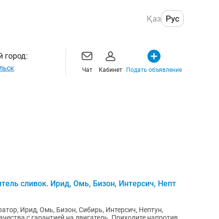
Қаз
Рус
 город:
льск
Чат
Кабинет
Подать объявление
ель сливок. Ирид, Омь, Бизон, Интерсич, Непт
ор, Ирид, Омь, Бизон, Сибирь, Интерсич, Нептун,
качества с гарантией на двигатель. Приходите напротив