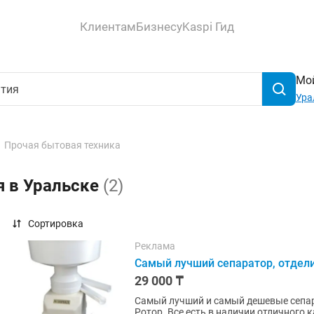
Клиентам
Бизнесу
Kaspi Гид
Мой
Ура
Прочая бытовая техника
я в Уральске
(2)
Сортировка
Реклама
Самый лучший сепаратор, отделит
29 000 ₸
Самый лучший и самый дешевые сепарат
Ротор. Все есть в наличии отличного 