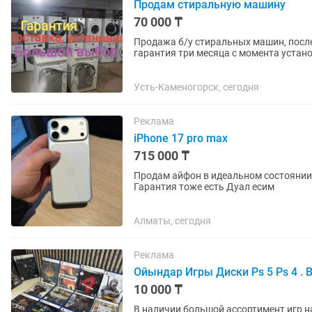
Продам стиральную машину
70 000 ₸
Продажа б/у стиральных машин, после
гарантия три месяца с момента устан
Усть-Каменогорск, сегодня
Реклама
iPhone 17 pro max
715 000 ₸
Продам айфон в идеальном состоянии 
Гарантия тоже есть Дуал есим
Алматы, сегодня
Реклама
Ойындар Игры Диски Ps 5 Ps 4 . В
10 000 ₸
В наличии большой ассортимент игр на Sony 