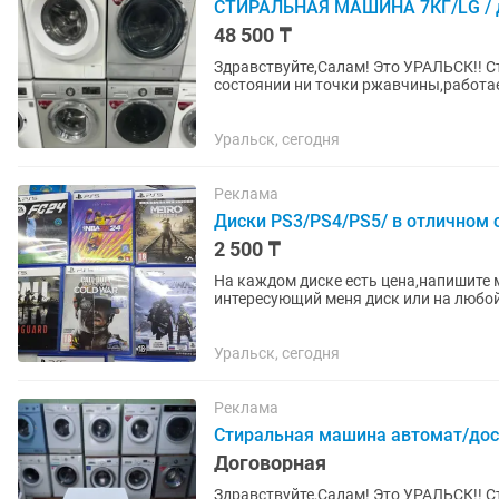
СТИРАЛЬНАЯ МАШИНА 7КГ/LG / до
48 500 ₸
Здравствуйте,Салам! Это УРАЛЬСК!! 
состоянии ни точки ржавчины,работае
Доставка и установка имеется,за...
Уральск, сегодня
Реклама
Диски PS3/PS4/PS5/ в отличном 
2 500 ₸
На каждом диске есть цена,напишите мне на я вам скину варианты . Ес
интересующий меня диск или на любой с 
все проверить также есть...
Уральск, сегодня
Реклама
Стиральная машина автомат/дост
Договорная
Здравствуйте,Салам! Это УРАЛЬСК!! 