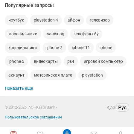
Популярные запросы
ноутбук
playstation 4
айфон
телевизор
морозильники
samsung
телефоны бу
холодильники
iphone 7
iphone 11
iphone
iphone 5
видеокарты
ps4
игровой компьютер
аккаунт
материнская плата
playstation
Показать еще
стиральная машина
apple watch
беспроводные наушники
обмен
процессор
Қаз
Рус
© 2012-2026, АО «Kaspi Bank»
ddr2
xiaomi
gtx
macbook
компьютер
Пользовательское соглашение
пылесос
geforce gtx
ipad 2
колонки