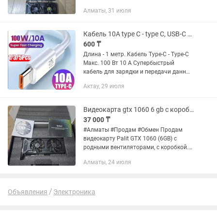
обслужены, заменена термопаста, не
Алматы, 31 июля
греются. Видеокарты после майнинга
Могу отправить видео с тестами...
Кабель 10А type C - type C, USB-C на USB-C, длина 1м.
600 ₸
Длина - 1 метр. Кабель Type-C - Type-C
Макс. 100 Вт 10 А Супербыстрый
кабель для зарядки и передачи данных
для iPhone 16/15, Samsung, Xiaomi PD
Актау, 29 июля
Dual-C Type Quick Charge Кабель USB на
Type C 120 Вт...
Видеокарта gtx 1060 6 gb с коробкой
37 000 ₸
#Алматы #Продам #Обмен Продам
видеокарту Palit GTX 1060 (6GB) с
родными вентиляторами, с коробкой.
Видеокарты полностью обслужены,
Алматы, 24 июля
заменена термопаста, не греются.
Видеокарты после майнинга Могу...
Объявления
Электроника