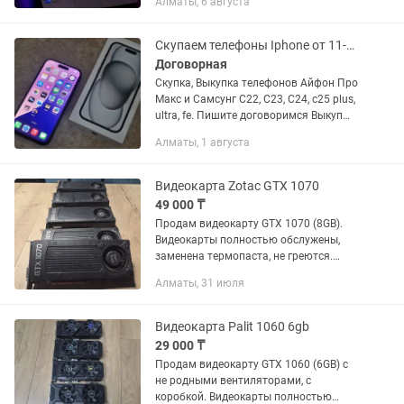
Алматы, 6 августа
лагает, в ремонте не был и не
вскрывался, заряда тоже отлично...
Скупаем телефоны Iphone от 11-16 до Pro Max, Samsung S22 - S25 Ultra
Договорная
Скупка, Выкупка телефонов Айфон Про
Макс и Самсунг С22, С23, С24, с25 plus,
ultra, fe. Пишите договоримся Выкуп
телефонов iPhone: iPhone 15 Pro Max,
Алматы, 1 августа
15 Pro, 15, 15 Plus iPhone 14 Pro Max, 14
Pro,...
Видеокарта Zotac GTX 1070
49 000 ₸
Продам видеокарту GTX 1070 (8GB).
Видеокарты полностью обслужены,
заменена термопаста, не греются.
Видеокарты после майнинга. Карты не
Алматы, 31 июля
были в ремонте. Могу отправить видео
с тестами...
Видеокарта Palit 1060 6gb
29 000 ₸
Продам видеокарту GTX 1060 (6GB) с
не родными вентиляторами, с
коробкой. Видеокарты полностью