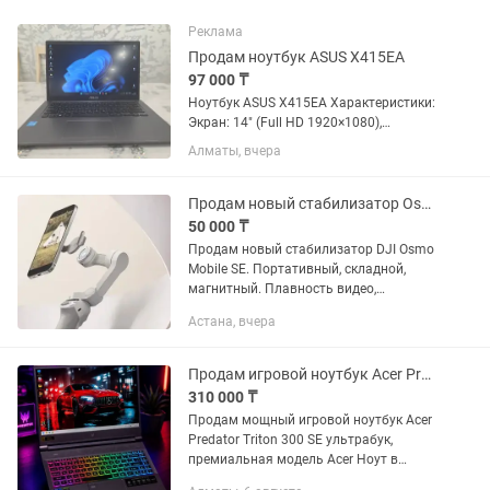
Реклама
Продам ноутбук ASUS X415EA
97 000 ₸
Ноутбук ASUS X415EA Характеристики:
Экран: 14" (Full HD 1920×1080),
матовый Процессор: Intel Core i3 (11-го
Алматы, вчера
поколения) Оперативная память: 8 ГБ
DDR4 Накопитель: SSD 512 ГБ
Видеокарта: Intel UHD /...
Продам новый стабилизатор Osmo Mobile SE
50 000 ₸
Продам новый стабилизатор DJI Osmo
Mobile SE. Портативный, складной,
магнитный. Плавность видео,
улучшенное качество и плавность
Астана, вчера
съемки. Совместим с Iphone, Samsung
Galaxy, Huawei
Продам игровой ноутбук Acer Predator Triton
310 000 ₸
Продам мощный игровой ноутбук Acer
Predator Triton 300 SE ультрабук,
премиальная модель Acer Ноут в
хорошем состоянии, не зависает, не