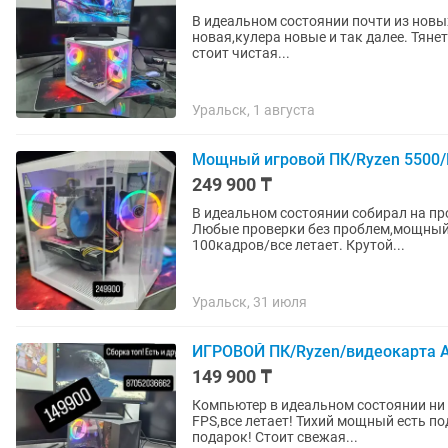
В идеальном состоянии почти из нов
новая,кулера новые и так далее. Тянет
стоит чистая...
Уральск, 1 августа
Мощный игровой ПК/Ryzen 5500/
249 900 ₸
В идеальном состоянии собирал на про
Любые проверки без проблем,мощный т
100кадров/все летает. Крутой...
Уральск, 31 июля
ИГРОВОЙ ПК/Ryzen/видеокарта A
149 900 ₸
Компьютер в идеальном состоянии ни 
FPS,все летает! Тихий мощный есть по
подарок! Стоит свежая...