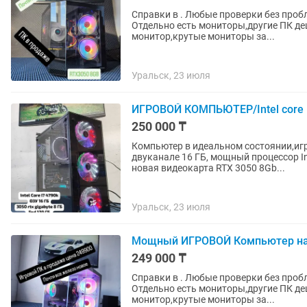
Справки в . Любые проверки без проблем прошел все тесты,игры летают есть Red и рассрочка.
Отдельно есть мониторы,другие ПК де
монитор,крутые мониторы за...
Уральск, 23 июля
ИГРОВОЙ КОМПЬЮТЕР/Intel core 
250 000 ₸
Компьютер в идеальном состоянии,игр
двуканале 16 ГБ, мощный процессор In
новая видеокарта RTX 3050 8Gb...
Уральск, 23 июля
Мощный ИГРОВОЙ Компьютер на б
249 000 ₸
Справки в . Любые проверки без проблем прошел все тесты,игры летают есть Red и рассрочка.
Отдельно есть мониторы,другие ПК де
монитор,крутые мониторы за...