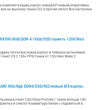
ых комплектующих,корпус новый,БП новый,оперативка
 все на высоких,танки Cs2 и прочее легко! Все настроено
RX590 8GB/DDR-4 16Gb/SSD память 1200/Red
дажу почти все новое,корпус в плёнках,ни пылинки .
янет CS 2 150+ FPS/танки от 150/Alan Wake 2
MD 4Gb/8gb DDR4/SSD/M2/новый БП/корпус.
пылинки,тянет CS2/Dota/Fortnite / танки больше 100
дсветка и стекло! Клавиатура белая с подсветкой в