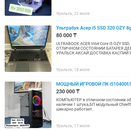
Уральск, 22 июля
Ультрабук Асер i5 SSD 320 OZY 8
80 000 ₸
ULTRABOOK ACER Intel Core i5 OZY SS
ОТЛИЧНОМ СОСТОЯНИИ БАТАРЕЯ ДЕР
УРАЛЬСК АКСАЙ ДОСТАВКА КАСПИЙ РЭ
Уральск, 18 июля
МОЩНЫЙ ИГРОВОЙ ПК i510400f/R
230 000 ₸
КОМПЬЮТЕР в отличном состоянии обс
наличии 1 штука,БП модульный Cheefte
шикарно работает.
Уральск, 17 июля