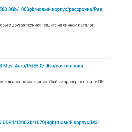
0 8Gb/1000gb/новый корпус/рассрочка/Ред
оры и другая техника пишите на скинем каталог.
 Masi Aero/PciE5.0/ dlss/почти новая
лю идеальное состояние. Любые проверки стоит в ПК.
B DDR4/1200Gb/1070(8gb)/новый корпус/M2!