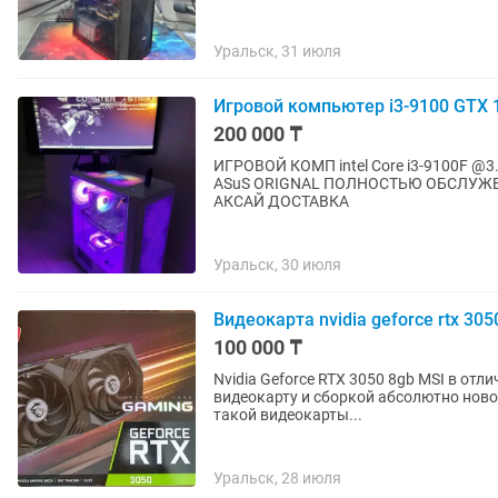
Уральск, 31 июля
Игровой компьютер i3-9100 GTX 
200 000 ₸
ИГРОВОЙ КОМП intel Core i3-9100F @
ASuS ORIGNAL ПОЛНОСТЬЮ ОБСЛУЖЕН
АКСАЙ ДОСТАВКА
Уральск, 30 июля
Видеокарта nvidia geforce rtx 305
100 000 ₸
Nvidia Geforce RTX 3050 8gb MSI в от
видеокарту и сборкой абсолютно новог
такой видеокарты...
Уральск, 28 июля