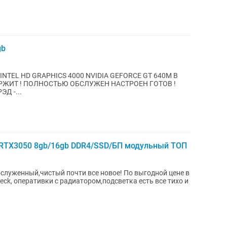
gb
D. INTEL HD GRAPHICS 4000 NVIDIA GEFORCE GT 640M В
ЖИТ ! ПОЛНОСТЬЮ ОБСЛУЖЕН НАСТРОЕН ГОТОВ !
Д -...
TX3050 8gb/16gb DDR4/SSD/БП модульный ТОП
луженный,чистый почти все новое! По выгодной цене в
ck, оперативки с радиатором,подсветка есть все тихо и