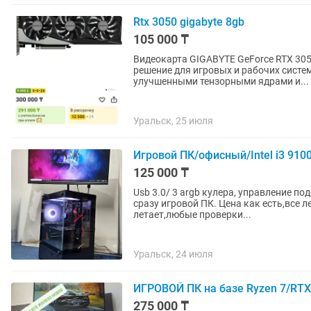
Rtx 3050 gigabyte 8gb
105 000 ₸
Видеокарта GIGABYTE GeForce RTX 305
решение для игровых и рабочих систе
улучшенными тензорными ядрами и...
Уральск, 25 июля
Игровой ПК/офисный/Intel i3 910
125 000 ₸
Usb 3.0/ 3 argb кулера, управление п
сразу игровой ПК. Цена как есть,все летает стоят драйвера свежие и windows 10 pro. Комп
летает,любые проверки...
Уральск, 24 июля
ИГРОВОЙ ПК на базе Ryzen 7/RTX
275 000 ₸