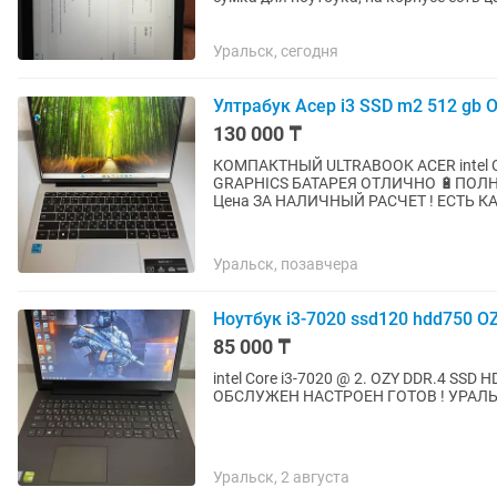
Уральск, сегодня
Ултрабук Асер i3 SSD m2 512 gb 
130 000 ₸
КОМПАКТНЫЙ ULTRABOOK ACER intel Core
GRAPHICS БАТАРЕЯ ОТЛИЧНО 🔋ПОЛ
Цена ЗА НАЛИЧНЫЙ РАСЧЕТ ! ЕСТЬ КА
Уральск, позавчера
Ноутбук i3-7020 ssd120 hdd750 O
85 000 ₸
intel Core i3-7020 @ 2. OZY DDR.4 SS
ОБСЛУЖЕН НАСТРОЕН ГОТОВ ! УРАЛ
Уральск, 2 августа