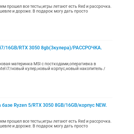
шевле и дороже. В подарок могу дать просто
i7/16GB/RTX 3050 8gb(3кулера)/РАССРОЧКА.
овая материнка MSI с посткодами,оперативка в
tel i7/новый кулер,новый корпус,новый накопитель /
азе Ryzen 5/RTX 3050 8GB/16GB/корпус NEW.
шевле и дороже. В подарок могу дать просто