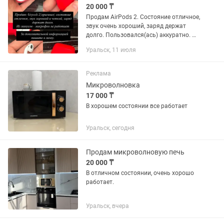
20 000 ₸
Продам AirPods 2. Состояние отличное,
звук очень хороший, заряд держат
долго. Пользовался(ась) аккуратно. Из
минусов — не работает микрофон. В
Уральск, 11 июля
остальном всё отлично, наушники
работают без...
Реклама
Микроволновка
17 000 ₸
В хорошем состоянии все работает
Уральск, сегодня
Продам микроволновую печь
20 000 ₸
В отличном состоянии, очень хорошо
работает.
Уральск, вчера