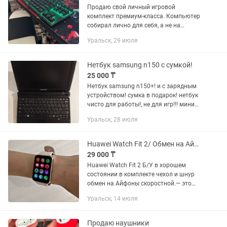
Продаю свой личный игровой
комплект премиум-класса. Компьютер
собирал лично для себя, а не на
продажу. Все комплектующие
Уральск, 29 июля
подбирались без экономии, с расчетом
на максимальную
производительность,...
Нетбук samsung n150 с сумкой!
25 000 ₸
Нетбук samsung n150+! и с зарядным
устройством! сумка в подарок! нетбук
чисто для работы!, не для игр!!! мини
ноутбук! на 10 дюймов примерно
Уральск, 28 июля
экран! в хорошем, рабочем состоянии!!!
windows 7 pro...
Huawei Watch Fit 2/ Обмен на Айфон или Велик
29 000 ₸
Huawei Watch Fit 2 Б/У в хорошем
состоянии в комплекте чехол и шнур
обмен на Айфоны скоростной.— это
стильные умные часы с 1,74-
Уральск, 14 июля
дюймовым AMOLED-экраном,
встроенным динамиком и микрофоном
для звонков,...
Продаю наушники