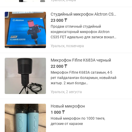
Уральск, вчера
приёмником и усилителем и РА
системы аудио адаптерный кабель
Студийный микрофон Alctron CS35 (полный комплект) новый в коробке
23 000 ₸
Продам отличный студийный
конденсаторный микрофон Alctron
CS35 FET идеально для записи вокала,
подкастов, инструментов и стримов.
Уральск, позавчера
Комплектация (полная): • Микрофон
Alctron CS35 (чёрно-красный) •...
Микрофон Fifine K683A черный
22 000 ₸
Микрофон Fifine K683A сатамын, 4-5
рет пайдаланған болармын, новыйлай
жатыр. 2 жыл болды
пайдаланбағаныма, жағдайы өте
Уральск, 2 августа
жақсы. Продам микрофон Fifine K683A,
пару раз исползовал и все, уже 2 года
как...
Новый микрофон
1 000 ₸
Новый микрофон по 1000 тенге,
детские от караоке