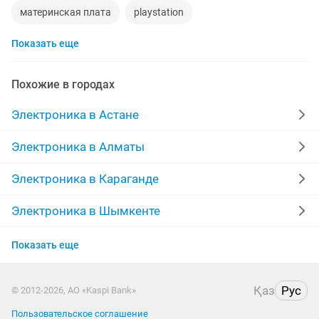
материнская плата
playstation
Показать еще
стиральная машина
беспроводные наушники
обмен
процессор
ddr2
xiaomi
gtx
Похожие в городах
macbook
компьютер
пылесос
geforce gtx
Электроника в Астане
ipad 2
колонки
телефон
номер tele2
Электроника в Алматы
радиодетали
сабвуфер
Электроника в Караганде
Электроника в Шымкенте
Электроника в Усть-Каменогорске
Показать еще
Электроника в Актобе
Қаз
Рус
© 2012-2026, АО «Kaspi Bank»
Электроника в Актау
Пользовательское соглашение