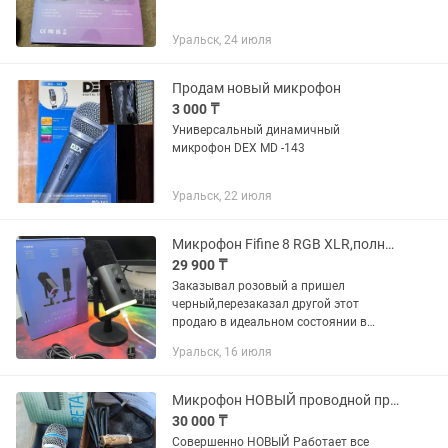
Уральск, 24 июля
Продам новый микрофон
3 000 ₸
Универсальный динамичный
микрофон DEX МD -143
Уральск, 22 июля
Микрофон Fifine 8 RGB XLR,полный комплект,динамический,новый.
29 900 ₸
Заказывал розовый а пришел
черный,перезаказал другой этот
продаю в идеальном состоянии в
полном комплекте с коробкой,это
Уральск, 16 июля
версия с кабелем XLR оригинальный от
Fifine она дороже чем обычная.
Очень...
Микрофон НОВЫЙ проводной профессиональный (металлический корпус)
30 000 ₸
Совершенно НОВЫЙ Работает все