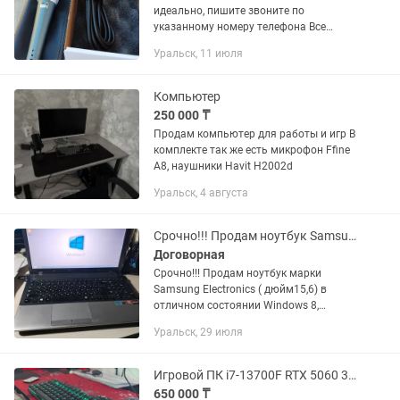
идеально, пишите звоните по
указанному номеру телефона Все
расскажу покажу проверим, подойдут к
Уральск, 11 июля
любым портативным колонкам и
музыкальным центрам, так же
смотрите другие...
Компьютер
250 000 ₸
Продам компьютер для работы и игр В
комплекте так же есть микрофон Ffine
A8, наушники Havit H2002d
Уральск, 4 августа
Срочно!!! Продам ноутбук Samsung Electronics
Договорная
Срочно!!! Продам ноутбук марки
Samsung Electronics ( дюйм15,6) в
отличном состоянии Windows 8,
процессор AMD Radeon ОЗУ 8ГБ,
Уральск, 29 июля
жесткий диск 450 ГБ, установленны все
программы, камера и микрофон...
Игровой ПК i7-13700F RTX 5060 32GB ASUS TUF 280Hz Полный комплект
650 000 ₸