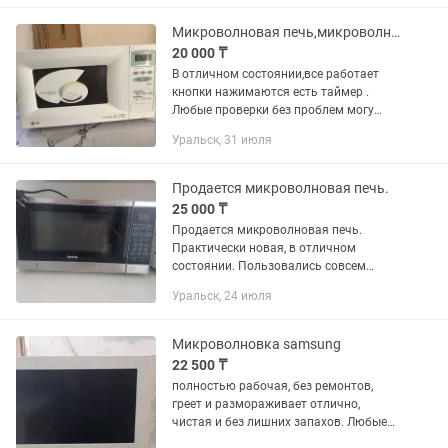
Микроволновая печь,микроволновка,СВЧ LG
20 000 ₸
В отличном состоянии,все работает
кнопки нажимаются есть таймер .
Любые проверки без проблем могу
сделать доставку через такси только
Уральск, 31 июля
вызываете вы. Посмотреть и купить
можно в центре.
Продается микроволновая печь.
25 000 ₸
Продается микроволновая печь.
Практически новая, в отличном
состоянии. Пользовались совсем
недолго, работает идеально. Продаем
Уральск, 24 июля
в связи с переездом. Очень
качественная, надежная и удобная в...
Микроволновка samsung
22 500 ₸
полностью рабочая, без ремонтов,
греет и размораживает отлично,
чистая и без лишних запахов. Любые
проверки приветствуются. Звоните и