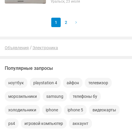
Уральск, 23 июля
обязательно договоримся. Возможна
оплата через каспий ред. цена...
1
2
Объявления
Электроника
Популярные запросы
ноутбук
playstation 4
айфон
телевизор
морозильники
samsung
телефоны бу
холодильники
iphone
iphone 5
видеокарты
ps4
игровой компьютер
аккаунт