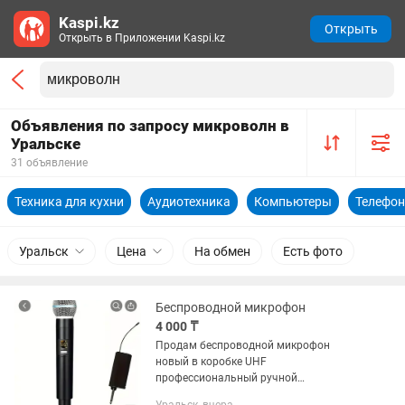
Kaspi.kz
Открыть
Открыть в Приложении Kaspi.kz
Объявления по запросу микроволн в
Уральске
31 объявление
Техника для кухни
Аудиотехника
Компьютеры
Телефон
Уральск
Цена
На обмен
Есть фото
Беспроводной микрофон
4 000 ₸
Продам беспроводной микрофон
новый в коробке UHF
профессиональный ручной
динамический микрофон для караоке с