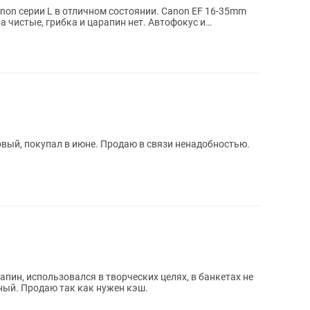
on серии L в отличном состоянии. Canon EF 16-35mm
ла чистые, грибка и царапин нет. Автофокус и
ектив Canon RF 28mm f/2.8 STM Новый, покупал в июне. Продаю в связи ненадобностью.
арапин, использовался в творческих целях, в банкетах не
ный. Продаю так как нужен кэш.