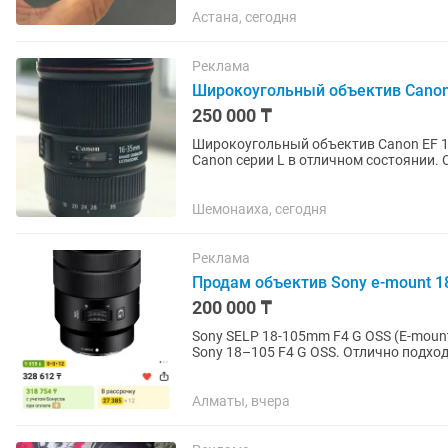
Астана, сегодня
Реклама
Широкоугольный объектив Canon
250 000 ₸
Широкоугольный объектив Canon EF 16-35mm f/4L IS USM П
Canon серии L в отличном состоянии. 
момента покупки 1 год.
Шемонаиха, сегодня
Реклама
Продам объектив Sony e-mount 1
200 000 ₸
Sony SELP 18-105mm F4 G OSS (E-mount) — 270 000 тг, торг
Sony 18–105 F4 G OSS. Отлично подход
на всем диапазоне,...
Алматы, вчера