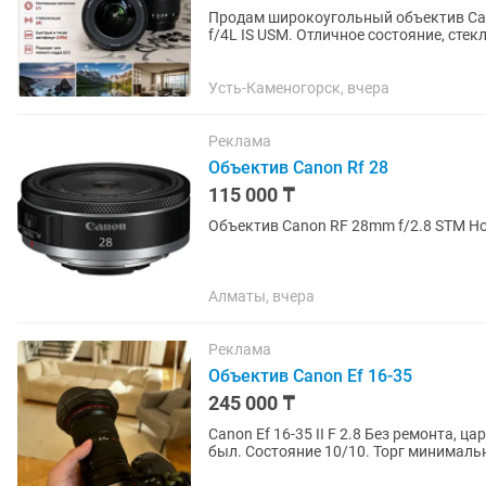
Продам широкоугольный объектив Can
f/4L IS USM. Отличное состояние, стек
стабилизация работают идеально....
Усть-Каменогорск, вчера
Реклама
Объектив Canon Rf 28
115 000 ₸
Объ
Алматы, вчера
Реклама
Объектив Canon Ef 16-35
245 000 ₸
Canon Ef 16-35 II F 2.8 Без ремонта, ц
был. Состояние 10/10. Торг минималь