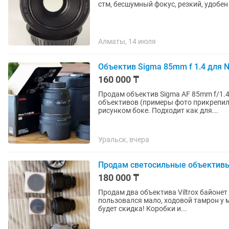
стм, бесшумный фокус, резкий, удобен
Алматы, 14 июля
Объектив Sigma 85mm f 1.4 для Ni
160 000 ₸
Продам объектив Sigma AF 85mm f/1.4 DG EX HSM Nikon 
объективов (примеры фото прикрепил 
рисунком боке. Подходит как для...
Уральск, вчера
Продам светосильные объективы 
180 000 ₸
Продам два объектива Viltrox байонет
пользовался мало, ходовой тамрон у м
будет скидка! Коробки и...