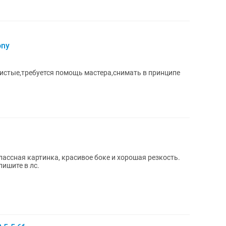
ony
истые,требуется помощь мастера,снимать в принципе
Классная картинка, красивое боке и хорошая резкость.
пишите в лс.