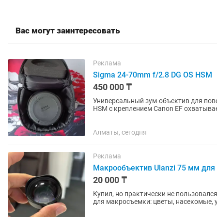
Вас могут заинтересовать
Реклама
Sigma 24-70mm f/2.8 DG OS HSM
450 000 ₸
Универсальный зум-объектив для повс
HSM с креплением Canon EF охватыва
широкоугольного до портретного,...
Алматы, сегодня
Реклама
Макрообъектив Ulanzi 75 мм для
20 000 ₸
Купил, но практически не пользовался. Состоян
для макросъемки: цветы, насекомые, 
фокусировка на расстоянии...