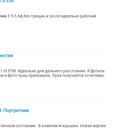
5-5.6f
мм 3.5-5.6ф без трещин и сколл идеально рабочий
честве
 IS STM. Идеально для дальнего расстояния. Я фотала
ки и фото луны приложила. Луна получается отчетливо.
. Портретник
тличном состоянии . В комплекте крышки. Новая версия