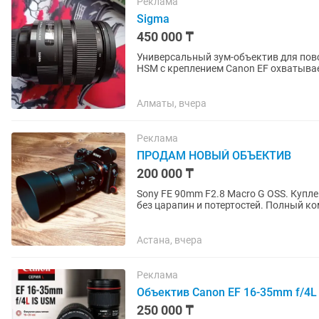
Реклама
Sigma
450 000 ₸
Универсальный зум-объектив для повс
HSM с креплением Canon EF охватыва
широкоугольного до портретного,...
Алматы, вчера
Реклама
ПРОДАМ НОВЫЙ ОБЪЕКТИВ
200 000 ₸
Sony FE 90mm F2.8 Macro G OSS. Купле
без царапин и потертостей. Полный ко
крышки. Использовался...
Астана, вчера
Реклама
Объектив Canon EF 16-35mm f/4L
250 000 ₸