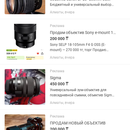
Бюджетный и универсальный выбор
для начинающих фотографов.
Алматы, вчера
Отличный универсальный объектив
«на каждый день» — перекрывает
большой диапазон фокусных
Реклама
расстояний: от...
Продам объектив Sony e-mount 18-105
200 000 ₸
Sony SELP 18-105mm F4 G OSS (E-
mount) — 270 000 тг, торг Продаю
универсальный объектив Sony 18–105
Алматы, вчера
F4 G OSS. Отлично подходит для фото и
особенно видео. Постоянная
светосила F4 на всем диапазоне,...
Реклама
Sigma
450 000 ₸
Универсальный зум-объектив для
повседневной съемки, объектив Sigma
24-70mm f/2.8 DG OS HSM с креплением
Алматы, вчера
Canon EF охватывает полезный
диапазон фокусных расстояний от
широкоугольного до портретного,...
Реклама
ПРОДАМ НОВЫЙ ОБЪЕКТИВ
200 000 ₸