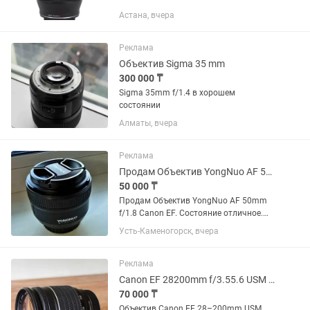
использовался. Родной чехол. Торг
Астана, вчера
есть, предлагайте цену - подумаем
Объектив Sirui 35mm f/1.8 Anamorphic
1.33x для Sony E
Реклама
Объектив Sigma 35 mm
300 000 ₸
Sigma 35mm f/1.4 в хорошем
состоянии
Алматы, вчера
Реклама
Продам Объектив YongNuo AF 50mm f/1.8 Canon EF
50 000 ₸
Продам Объектив YongNuo AF 50mm
f/1.8 Canon EF. Состояние отличное.
Цена 50000. Возможен торг. Звоните в
Усть-Каменогорск, вчера
любое время Динара
Реклама
Canon EF 28200mm f/3.55.6 USM универсальный зум
70 000 ₸
Объектив Canon EF 28–200mm USM.