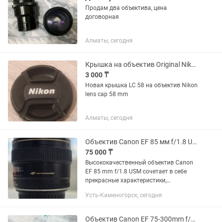
Продам два объектива, цена
договорная
Алматы, сегодня
Крышка на объектив Original Nikon 58 mm
3 000 ₸
Новая крышка LC 58 на объектив Nikon
lens cap 58 mm
Алматы, сегодня
Объектив Canon EF 85 мм f/1.8 USM
75 000 ₸
Высококачественный объектив Canon
EF 85 mm f/1.8 USM сочетает в себе
прекрасные характеристики,
компактность, способность
Усть-Каменогорск, сегодня
формировать изображения
превосходного качества и
сравнительно невысокую для...
Объектив Canon EF 75-300mm f/4-5.6 lll