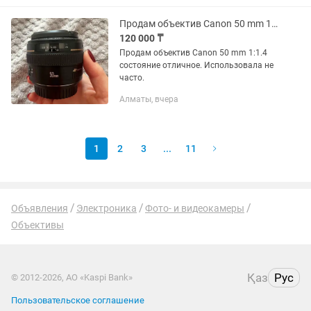
студийное...
Продам объектив Canon 50 mm 1-1,4.
120 000 ₸
Продам объектив Canon 50 mm 1:1.4
состояние отличное. Использовала не
часто.
Алматы, вчера
1
2
3
...
11
Объявления
Электроника
Фото- и видеокамеры
Объективы
Қаз
Рус
© 2012-2026, АО «Kaspi Bank»
Пользовательское соглашение