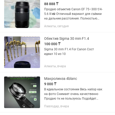
88 888 ₸
Продаю объектив Canon EF 75–300 f/4-
5.6 lll 📸 Отличный вариант для съёмки
на дальние расстояния. Полностью
исправен, оптика чистая, работает без
Алматы, сегодня
нареканий. Есть небольшой внешний
дефект — чуть...
Обектив Sigma 30 mm F1.4
100 000 ₸
Sigma 30 mm F1.4 For Canon Сост
идеал 10 из 10
Алматы, вчера
Макролинза 4blanc
9 000 ₸
В идеальном состоянии Весь набор как
на фото Снимает очень качественно
Продаю тк не пользуюсь Подойдет
бьюти мастерам и кто любит делать
Павлодар, вчера
макро фото