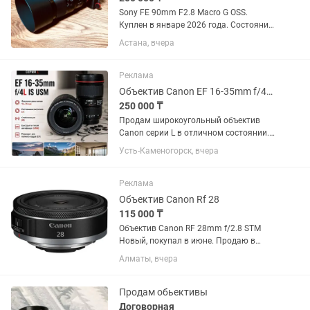
Sony FE 90mm F2.8 Macro G OSS.
Куплен в январе 2026 года. Состояние
практически нового, без царапин и
Астана, вчера
потертостей. Полный комплект:
коробка, документы, чехол, передняя и
задняя крышки. Использовался...
Реклама
Объектив Canon EF 16-35mm f/4L IS USM
250 000 ₸
Продам широкоугольный объектив
Canon серии L в отличном состоянии.
Canon EF 16-35mm f/4L IS USM.
Усть-Каменогорск, вчера
Отличное состояние, стекла чистые,
грибка и царапин нет. Автофокус и
стабилизация работают идеально....
Реклама
Объектив Canon Rf 28
115 000 ₸
Объектив Canon RF 28mm f/2.8 STM
Новый, покупал в июне. Продаю в
связи ненадобностью.
Алматы, вчера
Продам обьективы
Договорная