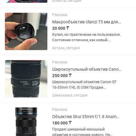
Алматы, сегодня
Canon EF охватывает полезный
диапазон фокусных расстояний от
широкоугольного до портретного,...
Реклама
Макрообъектив Ulanzi 75 мм для смартфона
20 000 ₸
Купил, но практически не пользовался.
Состояние отличное, как новый.
Идеально подходит для макросъемки:
Астана, сегодня
цветы, насекомые, украшения,
предметная съемка. Увеличение 10×,
фокусировка на расстоянии...
Реклама
Широкоугольный объектив Canon EF 16-35mm f/4L IS USM
250 000 ₸
Широкоугольный объектив Canon EF
16-35mm f/4L IS USM Продам
широкоугольный объектив Canon
Шемонаиха, сегодня
серии L в отличном состоянии. Canon
EF 16-35mm f/4L IS USM. Редко
использовался, с момента покупки 1
Реклама
год.
Объектив Sirui 35mm f/1.8 Anamorphic 1.33x для Sony E
180 000 ₸
Продаю шикарный киношный
объектив в состоянии нового. Не