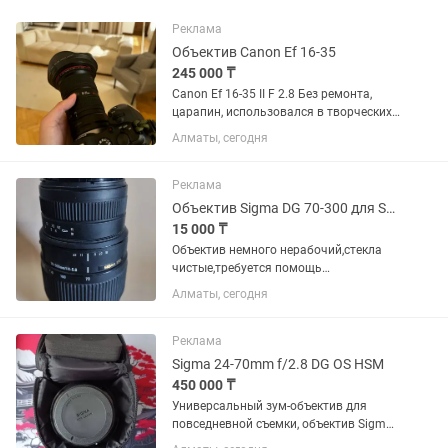
Реклама
Объектив Canon Ef 16-35
245 000 ₸
Canon Ef 16-35 II F 2.8 Без ремонта,
царапин, использовался в творческих
целях, в банкетах не был. Состояние
Алматы, сегодня
10/10. Торг минимальный. Продаю так
как нужен кэш.
Реклама
Объектив Sigma DG 70-300 для Sony
15 000 ₸
Объектив немного нерабочий,стекла
чистые,требуется помощь
мастера,снимать в принципе можно в
Алматы, сегодня
ручной фокусировке
Реклама
Sigma 24-70mm f/2.8 DG OS HSM
450 000 ₸
Универсальный зум-объектив для
повседневной съемки, объектив Sigma
24-70mm f/2.8 DG OS HSM с креплением