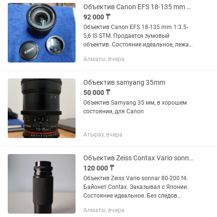
Объектив Canon EFS 18-135 mm 13.5-5,6 IS STM
92 000 ₸
Объектив Canon EFS 18-135 mm 1:3.5-
5,6 IS STM. Продается зумовый
объектив. Состояние идеальное, лежал
просто на полке не использовал.
Алматы, вчера
Идеально для видеосъёмки так как он
STM и бесшумный. Все работает...
Объектив samyang 35mm
50 000 ₸
Объектив Samyang 35 мм, в хорошем
состоянии, для Canon
Атырау, вчера
Объектив Zeiss Contax Vario sonnar 80-200 f4.
120 000 ₸
Объектив Zeiss Vario sonnar 80-200 f4.
Байонет Contax. Заказывал с Японии.
Состояние идеальное. Без следов
падения. Стекла без царапин и сколов.
Алматы, вчера
Продаю так как не пользуюсь. Только