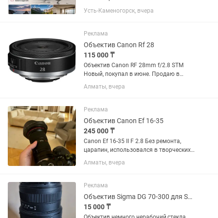
Canon EF 16-35mm f/4L IS USM.
Усть-Каменогорск, вчера
Отличное состояние, стекла чистые,
грибка и царапин нет. Автофокус и
стабилизация работают идеально....
Реклама
Объектив Canon Rf 28
115 000 ₸
Объектив Canon RF 28mm f/2.8 STM
Новый, покупал в июне. Продаю в
связи ненадобностью.
Алматы, вчера
Реклама
Объектив Canon Ef 16-35
245 000 ₸
Canon Ef 16-35 II F 2.8 Без ремонта,
царапин, использовался в творческих
целях, в банкетах не был. Состояние
Алматы, вчера
10/10. Торг минимальный. Продаю так
как нужен кэш.
Реклама
Объектив Sigma DG 70-300 для Sony
15 000 ₸
Объектив немного нерабочий,стекла