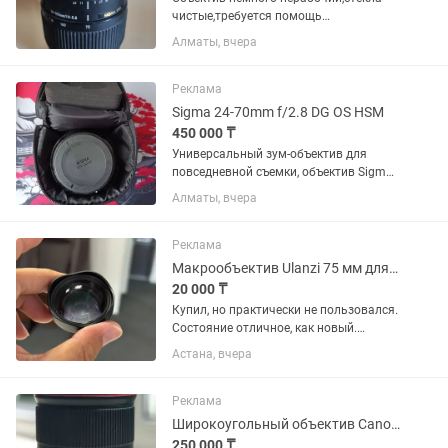
чистые,требуется помощь
мастера,снимать в принципе можно в
Алматы, вчера
ручной фокусировке
Реклама
Sigma 24-70mm f/2.8 DG OS HSM
450 000 ₸
Универсальный зум-объектив для
повседневной съемки, объектив Sigma
24-70mm f/2.8 DG OS HSM с креплением
Алматы, вчера
Canon EF охватывает полезный
диапазон фокусных расстояний от
широкоугольного до портретного,...
Реклама
Макрообъектив Ulanzi 75 мм для смартфона
20 000 ₸
Купил, но практически не пользовался.
Состояние отличное, как новый.
Идеально подходит для макросъемки:
Астана, вчера
цветы, насекомые, украшения,
предметная съемка. Увеличение 10×,
фокусировка на расстоянии...
Реклама
Широкоугольный объектив Canon EF 16-35mm f/4L IS USM
250 000 ₸