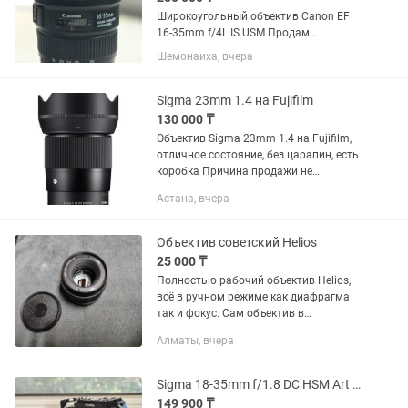
Широкоугольный объектив Canon EF
16-35mm f/4L IS USM Продам
широкоугольный объектив Canon
Шемонаиха, вчера
серии L в отличном состоянии. Canon
EF 16-35mm f/4L IS USM. Редко
использовался, с момента покупки 1
Sigma 23mm 1.4 на Fujifilm
год.
130 000 ₸
Объектив Sigma 23mm 1.4 на Fujifilm,
отличное состояние, без царапин, есть
коробка Причина продажи не
пользуюсь
Астана, вчера
Объектив советский Helios
25 000 ₸
Полностью рабочий объектив Helios,
всё в ручном режиме как диафрагма
так и фокус. Сам объектив в
идеальном состоянии, все работает,
Алматы, вчера
без царапин. Стоимость 20000 тенге,
плюс есть Переходник на EOS...
Sigma 18-35mm f/1.8 DC HSM Art для Sony
149 900 ₸