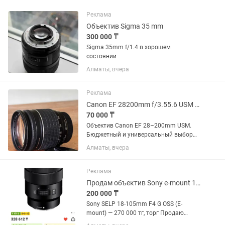
Реклама
Объектив Sigma 35 mm
300 000 ₸
Sigma 35mm f/1.4 в хорошем
состоянии
Алматы, вчера
Реклама
Canon EF 28200mm f/3.55.6 USM универсальный зум
70 000 ₸
Объектив Canon EF 28–200mm USM.
Бюджетный и универсальный выбор
для начинающих фотографов.
Алматы, вчера
Отличный универсальный объектив
«на каждый день» — перекрывает
большой диапазон фокусных
Реклама
расстояний: от...
Продам объектив Sony e-mount 18-105
200 000 ₸
Sony SELP 18-105mm F4 G OSS (E-
mount) — 270 000 тг, торг Продаю
универсальный объектив Sony 18–105