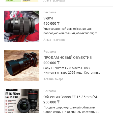
Алматы, вчера
F4 G OSS. Отлично подходит для фото и
особенно видео. Постоянная
светосила F4 на всем диапазоне,...
Реклама
Sigma
450 000 ₸
Универсальный зум-объектив для
повседневной съемки, объектив Sigma
24-70mm f/2.8 DG OS HSM с креплением
Алматы, вчера
Canon EF охватывает полезный
диапазон фокусных расстояний от
широкоугольного до портретного,...
Реклама
ПРОДАМ НОВЫЙ ОБЪЕКТИВ
200 000 ₸
Sony FE 90mm F2.8 Macro G OSS.
Куплен в январе 2026 года. Состояние
практически нового, без царапин и
Астана, вчера
потертостей. Полный комплект:
коробка, документы, чехол, передняя и
задняя крышки. Использовался...
Реклама
Объектив Canon EF 16-35mm f/4L IS USM
250 000 ₸
Продам широкоугольный объектив
Canon серии L в отличном состоянии.