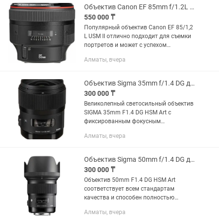
Объектив Canon EF 85mm f/1.2L II USM
550 000 ₸
Популярный объектив Canon EF 85/1,2
L USM II отлично подходит для съемки
портретов и может с успехом
использоваться для работы как с
Алматы, вчера
пленочными, так и с цифровыми
зеркальными камерами Canon.
Модель...
Объектив Sigma 35mm f/1.4 DG для Canon
300 000 ₸
Великолепный светосильный объектив
SIGMA 35mm F1.4 DG HSM Art c
фиксированным фокусным
расстоянием, широким углом обзора и
Алматы, вчера
высококачественными линзами
великолепно справится с ролью
основного...
Объектив Sigma 50mm f/1.4 DG для Canon
300 000 ₸
Объектив 50mm F1.4 DG HSM Art
соответствует всем стандартам
качества и способен полностью
реализовать потенциал качественной
Алматы, вчера
камеры в области создания