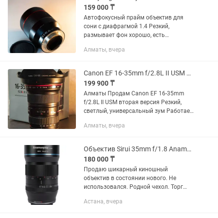
159 000 ₸
Автофокусный прайм объектив для
сони с диафрагмой 1.4 Резкий,
размывает фон хорошо, есть
небольшая вмятина, не влияющая на
Алматы, вчера
работу Так же есть другие объективы,
смотрите в профиле
Canon EF 16-35mm f/2.8L II USM Идеал
199 900 ₸
Алматы Продам Canon EF 16-35mm
f/2.8L II USM вторая версия Резкий,
светлый, универсальный зум Работает
идеально Полный комплект
Алматы, вчера
Объектив Sirui 35mm f/1.8 Anamorphic 1.33x для Sony E
180 000 ₸
Продаю шикарный киношный
объектив в состоянии нового. Не
использовался. Родной чехол. Торг
есть, предлагайте цену - подумаем
Астана, вчера
Объектив Sirui 35mm f/1.8 Anamorphic
1.33x для Sony E