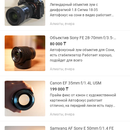
Легендарный объектив зум с
диафрагмой 1.8 Сигма 18-35
Автофокус на сони в видео работает
отлично Без переходника - 150к С
Алматы, вчера
переходником - 240к
Объектив Sony FE 28-70mm f/3.5-5.6 OSS
80 000 ₸
Автофокусный зум объектив для Сони,
есть стабилизатор Работает хорошо,
подойдет для всего
Алматы, вчера
Canon EF 35mm f/1.4L USM
199 000 ₸
Прайм фикс от кэнон с художественной
картинкой Автофокус работает
отлично, на передней линзе есть пару
царапин, которые не влияют на
Алматы, вчера
картинку
Samyang AF Sony E 50mm f/1.4 FE