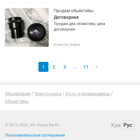
безукоризненного изображения. Этот
объектив...
Продам обьективы
Договорная
Продам два объектива, цена
договорная
Алматы, вчера
1
2
3
...
11
Объявления
Электроника
Фото- и видеокамеры
Объективы
Қаз
Рус
© 2012-2026, АО «Kaspi Bank»
Пользовательское соглашение