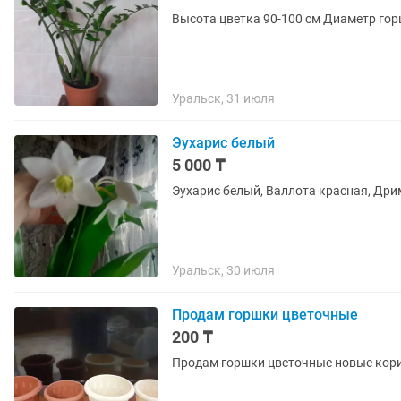
Высота цветка 90-100 см Диаметр гор
Уральск, 31 июля
Эухарис белый
5 000 ₸
Эухарис белый, Валлота красная, Др
Уральск, 30 июля
Продам горшки цветочные
200 ₸
Продам горшки цветочные новые корич