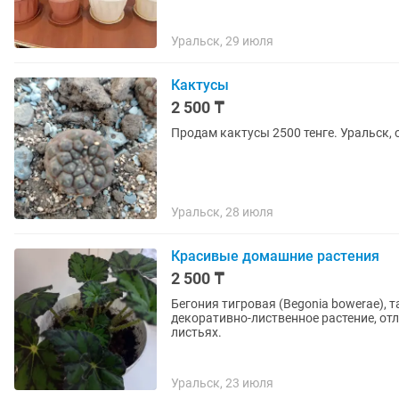
Уральск, 29 июля
Кактусы
2 500 ₸
Продам кактусы 2500 тенге. Уральск,
Уральск, 28 июля
Красивые домашние растения
2 500 ₸
Бегония тигровая (Begonia bowerae), 
декоративно-лиственное растение, о
листьях.
Уральск, 23 июля