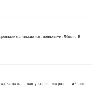
редние и маленькие все с поддонами . Дёшево. В
за,фиалка синяя,кактусы,каланхоэ розовое и белое,