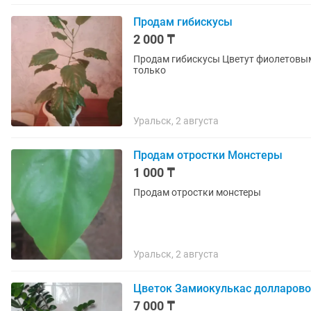
Продам гибискусы
2 000 ₸
Продам гибискусы Цветут фиолетовыми махровыми цветами Рн зигзаг ЛТолстого Пишите на
только
Уральск, 2 августа
Продам отростки Монстеры
1 000 ₸
Продам отростки монстеры
Уральск, 2 августа
Цветок Замиокулькас долларово
7 000 ₸