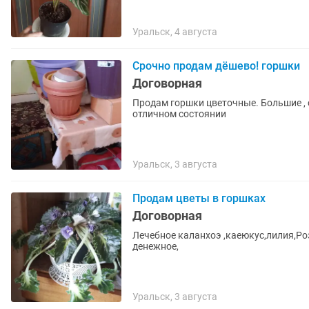
Уральск, 4 августа
Срочно продам дёшево! горшки
Договорная
Продам горшки цветочные. Большие , с
отличном состоянии
Уральск, 3 августа
Продам цветы в горшках
Договорная
Лечебное каланхоэ ,каеюкус,лилия,Ро
денежное,
Уральск, 3 августа