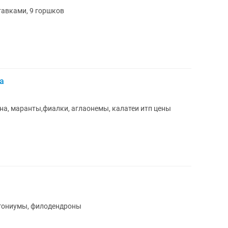
тавками, 9 горшков
а
а, маранты,фиалки, аглаонемы, калатеи итп цены
нгониумы, филодендроны