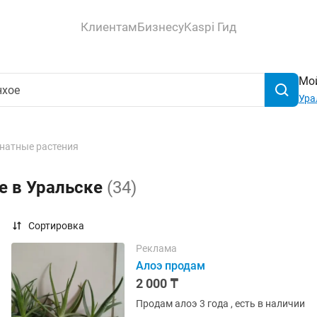
Клиентам
Бизнесу
Kaspi Гид
Мой
Ура
натные растения
е в Уральске
(34)
Сортировка
Реклама
Алоэ продам
2 000 ₸
Продам алоэ 3 года , есть в наличии