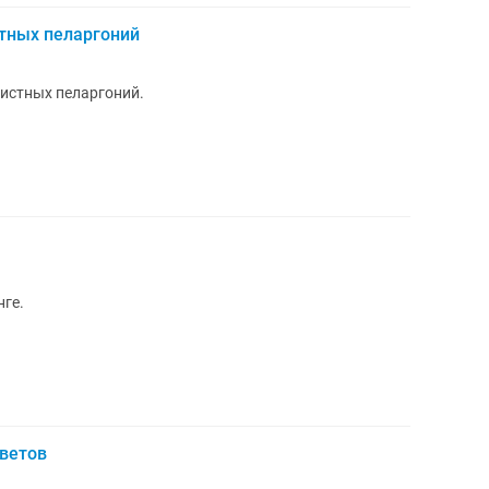
тных пеларгоний
истных пеларгоний.
нге.
ветов