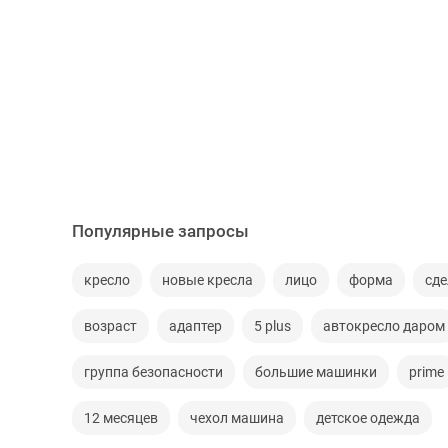
Популярные запросы
кресло
новые кресла
лицо
форма
сд
возраст
адаптер
5 plus
автокресло даром
группа безопасности
большие машинки
prime
12 месяцев
чехол машина
детское одежда