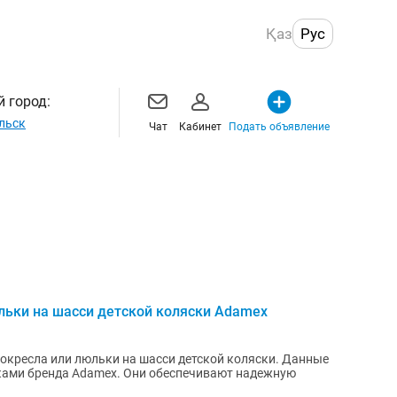
Қаз
Рус
 город:
льск
Чат
Кабинет
Подать объявление
льки на шасси детской коляски Adamex
токресла или люльки на шасси детской коляски. Данные
сками бренда Adamex. Они обеспечивают надежную