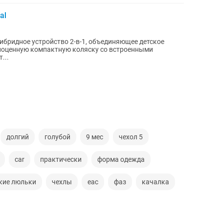
al
ибридное устройство 2-в-1, объединяющее детское
олноценную компактную коляску со встроенными
...
долгий
голубой
9 мес
чехол 5
car
практически
форма одежда
кие люльки
чехлы
eac
фаз
качалка