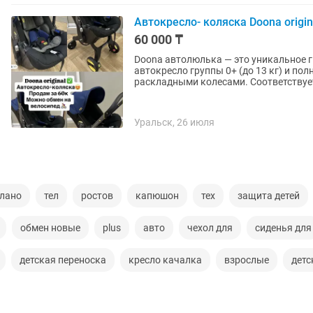
Автокресло- коляска Doona origin
60 000 ₸
Doona автолюлька — это уникальное г
автокресло группы 0+ (до 13 кг) и п
раскладными колесами. Соответствует
Уральск, 26 июля
елано
тел
ростов
капюшон
тех
защита детей
обмен новые
plus
авто
чехол для
сиденья для
детская переноска
кресло качалка
взрослые
детс