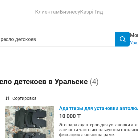
Клиентам
Бизнесу
Kaspi Гид
Мой
Ура
сло детскоев в Уральске
(4)
Сортировка
Адаптеры для установки автолю
10 000 ₸
Это пара адаптеров для установки ав
запчасти часто используются с коля
фиксацию люльки на раме.