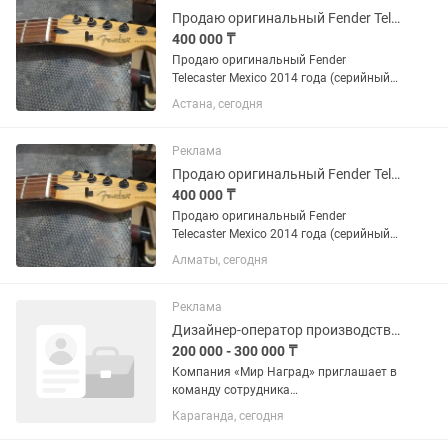
Продаю оригинальный Fender Telecaster Mexico 2014 года
400 000 ₸
Продаю оригинальный Fender
Telecaster Mexico 2014 года (серийный
номер MX14512846). Гитара
Астана, сегодня
профессионально кастомизирована:
установлены локовые колки и бридж
Hipshot, два хамбакера, а также
Реклама
высокие...
Продаю оригинальный Fender Telecaster Mexico 2014 года
400 000 ₸
Продаю оригинальный Fender
Telecaster Mexico 2014 года (серийный
номер MX14512846). Гитара
Алматы, сегодня
профессионально кастомизирована:
установлены локовые колки и бридж
Hipshot, два хамбакера, а также
Реклама
высокие...
Дизайнер-оператор производственного оборудования
200 000 - 300 000 ₸
Компания «Мир Наград» приглашает в
команду сотрудника
производственного цеха. Мы
Караганда, сегодня
занимаемся изготовлением наградной
и сувенирной продукции. Ищем