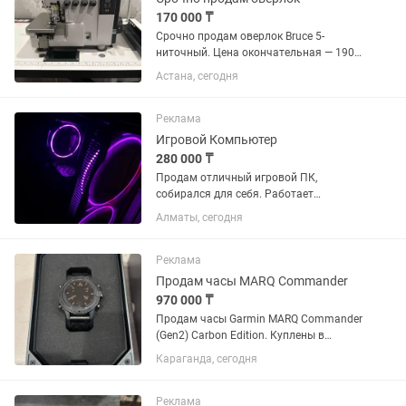
170 000 ₸
Срочно продам оверлок Bruce 5-
ниточный. Цена окончательная — 190
000 тг. Оверлок в очень хорошем
Астана, сегодня
состоянии, шьёт ровно и без
нареканий. Использовался только
дома, на производстве не работал,...
Реклама
Игровой Компьютер
280 000 ₸
Продам отличный игровой ПК,
собирался для себя. Работает
идеально: тихо, не греется, любые
Алматы, сегодня
современные игры летают на ультра-
настройках. Вживую выглядит очень
аккуратно и стильно за счёт
Реклама
кастомных...
Продам часы MARQ Commander
970 000 ₸
Продам часы Garmin MARQ Commander
(Gen2) Carbon Edition. Куплены в
октябре 2025 года у официального
Караганда, сегодня
представителя в Казахстане. Гарантия
продавца до октября 2027 года.
Состояние хорошее. Полная...
Реклама