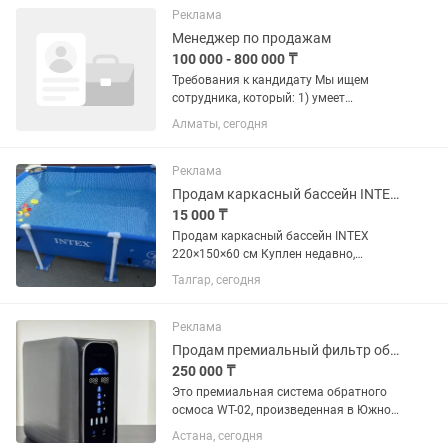
ответственного сотрудника, который
Реклама
готов совмещать...
Менеджер по продажам
100 000 - 800 000 ₸
Требования к кандидату Мы ищем
сотрудника, который: 1) умеет
работать с большим объёмом
Алматы, сегодня
информации и быстро
ориентироваться в рабочих процессах;
2) заинтересован в долгосрочной и
Реклама
стабильной...
Продам каркасный бассейн INTEX 22015060 см
15 000 ₸
Продам каркасный бассейн INTEX
220×150×60 см Куплен недавно,
использовался совсем недолго.
Талгар, сегодня
Состояние отличное, без проколов,
порезов и протечек. Каркас прочный.
Бассейн чистый и полностью готов к...
Реклама
Продам премиальный фильтр обратного осмоса с интеллектуальным управлением
250 000 ₸
Это премиальная система обратного
осмоса WT-02, произведенная в Южной
Корее. Она сочетает в себе высокую
Астана, сегодня
производительность, компактность и