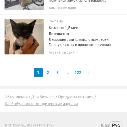
Покупался зимой, использовался
очень мало. Полностью обслужен и не
Алматы, сегодня
требует никаких вложений. Рама
размера L Воздушная вилка SR Suntour
Переключатель Shimano Altus, 9...
Реклама
Котенок 1,5 мес
Бесплатно
В хорошие руки котенка отдам , зовут
Галстук, к лотку в процессе приучения,
игривый ласковый малыш готов стать
Астана, сегодня
вашим питомцем
1
2
3
...
122
Объявления
Для бизнеса
Продукты питания
Хлебобулочные, кондитерские изделия
Қаз
Рус
© 2012-2026, АО «Kaspi Bank»