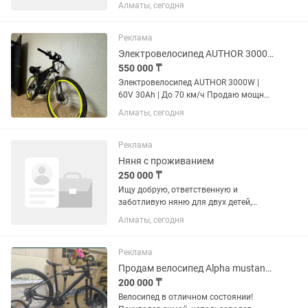
рекламных бюджетов. Помогаем
Алматы, сегодня
бизнесу, агентствам и маркетологам
официально пополнять рекламные
кабинеты в TikTok , Meta Ads, Google
Реклама
Ads,...
Электровелосипед AUTHOR 3000W 60V 30Ah До 70 км/ч
550 000 ₸
Электровелосипед AUTHOR 3000W |
60V 30Ah | До 70 км/ч Продаю мощный
электровелосипед на базе AUTHOR.
Алматы, сегодня
AUTHOR — это известный чешский
велосипедный бренд, основанный в
1993 году. Это не дешевый...
Реклама
Няня с проживанием
250 000 ₸
Ищу добрую, ответственную и
заботливую няню для двух детей,
с.Бесагаш ЖК Ashyk tobe. Либо две
Алматы, сегодня
няни 3 на 3 Младший — 1 годик
Старший — 3 года (ходит в детский
сад). Условия: • Пятидневная
Реклама
рабочая...
Продам велосипед Alpha mustang 8
200 000 ₸
Велосипед в отличном состоянии!