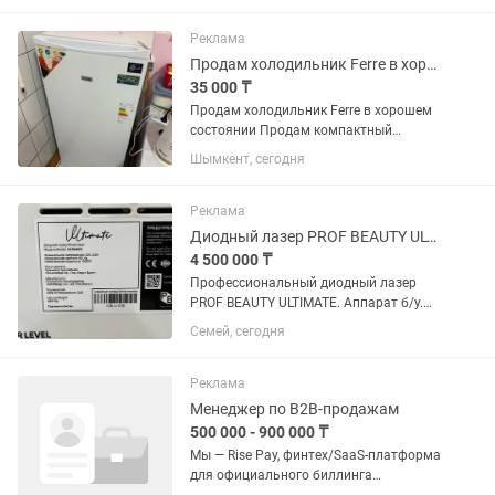
современный дизайн с
интеллектуальным управлением. 🌟 6...
Реклама
Продам холодильник Ferre в хорошем состоянии
35 000 ₸
Продам холодильник Ferre в хорошем
состоянии Продам компактный
холодильник Ferre в хорошем рабочем
Шымкент, сегодня
состоянии. Размеры: Высота — 110 см
Ширина — 55 см Глубина — 55 см ✔️
Морозильная камера. ✔️...
Реклама
Диодный лазер PROF BEAUTY ULTIMATE
4 500 000 ₸
Профессиональный диодный лазер
PROF BEAUTY ULTIMATE. Аппарат б/у.
•2021 год выпуска •Состояние:
Семей, сегодня
идеальное •Цена: 4 500 000 тг (торг
уместен) • Пробег: 14.000.000 из...
Реклама
Менеджер по B2B-продажам
500 000 - 900 000 ₸
Мы — Rise Pay, финтех/SaaS-платформа
для официального биллинга