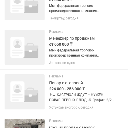
Мы - федеральная торгово-
производственная компания
«Хорошая Погода» в связи с
Темиртау, сегодня
расширением штата приглашаем на
должность «Менеджера по продажам»!
Мы - занимаемся производством
Реклама
собственного бренда...
Менеджер по продажам
от 650 000 ₸
Мы - федеральная торгово-
производственная компания
«Хорошая Погода» в связи с
Астана, сегодня
расширением штата приглашаем на
должность «Менеджера по продажам»!
Мы - занимаемся производством
Реклама
собственного бренда...
Повар в столовой
226 000 - 256 000 ₸
👩🍳 КАСТРЮЛИ ЖДУТ – НУЖЕН
ПОВАР ПЕРВЫХ БЛЮД! 📆 График: 2/2 |
⏰ с 07:00 до 20:00 💰 Зарплата: 226
Усть-Каменогорск, сегодня
000 тенге - 256 000 тенге 🍲 ЧТО
ВХОДИТ В ТВОЮ РАБОТУ: ✔ Утро
начинается с каши на раздачу — чтоб...
Реклама
Срочно продам оверлок