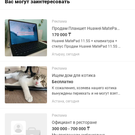
Вас могут заинтересовать
Реклама
Продам Планшет Huawei MatePad 11.5S 8/256, клавиатура и стилус
170 000 ₸
Huawei MatePad 11.5S + клавиатура +
стилус Продам Huawei MatePad 11.5S в
отличном состоянии. Планшет
Атырау, сегодня
использовался бережно, полностью
исправен, без технических проблем.
Экран и корпус в хорошем...
Реклама
Ищем дом для котика
Бесплатно
К сожалению, хозяева нашего котика
вынуждены переехать и не могут взять
его с собой. Поэтому мы ищем для него
Астана, сегодня
новую любящую семью. Ласковый,
добрый и игривый мальчишка.
Домашний. Приучен к лотку и...
Реклама
Официант в ресторане
300 000 - 700 000 ₸