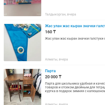
Талдыкорган, вчера
Жас улан жас кыран значки галс
160 ₸
Жас улан жас кыран значки галстуки 
Алматы, вчера
Парта
20 000 ₸
Парта для школьника удобная и каче
товаров и отсеком двойным для тетрад
куртка в подарок зимняя с капюшоно
Алматы, вчера