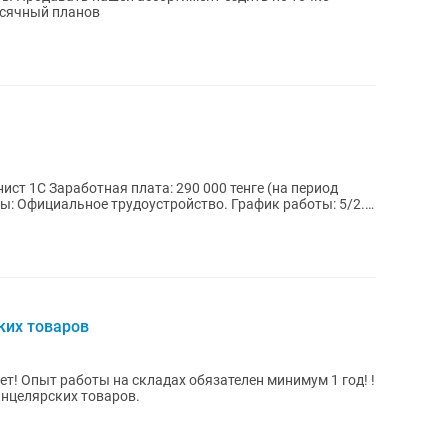
есячный планов
нге (на период
ких товаров
т! Опыт работы на складах обязателен минимум 1 год! !
анцелярских товаров.