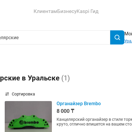
Клиентам
Бизнесу
Kaspi Гид
Мой
Ура
ярские в Уральске
(1)
Сортировка
Органайзер Brembo
8 000 ₸
Канцелярский органайзер в стиле тор
круто, отлично впишется на вашем сто