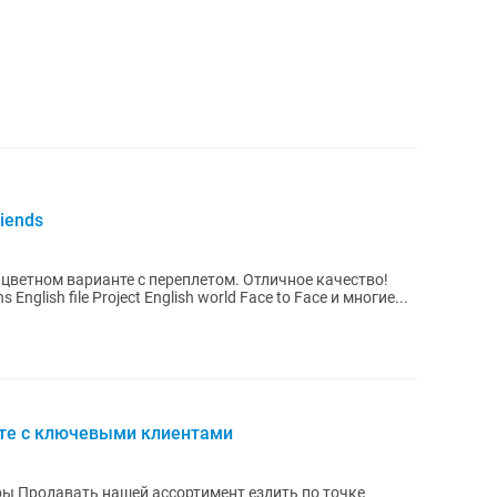
riends
арианте с переплетом. Отличное качество!
 Solutions English file Project English world Face to Face и многие...
оте с ключевыми клиентами
ы Продавать нашей ассортимент ездить по точке