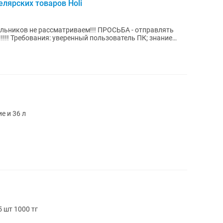
лярских товаров Holi
 знание
е и 36 л
 шт 1000 тг