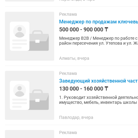
Реклама
Менеджер по продажам ключев
500 000 - 900 000 ₸
Менеджер B2B / Менеджер по работе с ключевыми клиен
район пересечения ул. Утепова и ул. Жарокова. Обязанности: - Продажа ка
и товаров для офиса...
Алматы, вчера
Реклама
Заведующий хозяйственной час
130 000 - 160 000 ₸
1. Руководит хозяйственной деятельностью школы; 2. Принимает 
имущество, мебель, инвентарь школы 
законодательством; 3....
Павлодар, вчера
Реклама