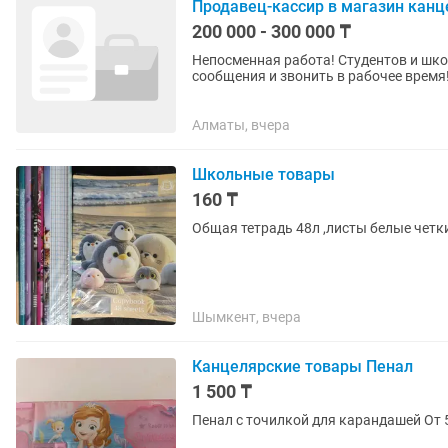
Продавец-кассир в магазин канце
200 000 - 300 000 ₸
Непосменная работа! Студентов и школьников не рассматриваем!!! ПРОСЬБА - отправлять
сообщения и звонить в рабочее время!!!!! Требования: уверенный пользователь ПК;
особенностей...
Алматы, вчера
Школьные товары
160 ₸
Общая тетрадь 48л ,листы белые четки
Шымкент, вчера
Канцелярские товары Пенал
1 500 ₸
Пенал с точилкой для карандашей От 5