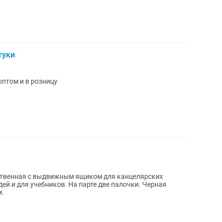
туки
оптом и в розницу
ственная с выдвижным ящиком для канцелярских
ей и для учебников. На парте две палочки. Черная
м.