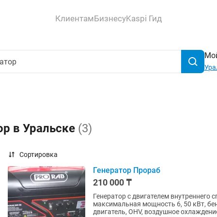
Клиентам
Бизнесу
Kaspi Гид
Мой
Ура
ор в Уральске
(3)
Сортировка
Генератор Прораб
210 000 ₸
Генератор с двигателем внутреннего с
максимальная мощность 6, 50 кВт, б
двигатель, OHV, воздушное охлаждение,