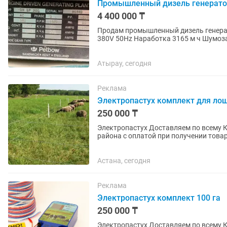
Промышленный дизель генерато
4 400 000 ₸
Продам промышленный дизель генератор Petbow 200 кВт 250
380V 50Hz Наработка 3165 м ч Шумоз
220 л Англия 1994...
Атырау, сегодня
Реклама
Электропастух комплект для ло
250 000 ₸
Электропастух Доставляем по всему 
района с оплатой при получении товар
электропастухов (генераторов...
Астана, сегодня
Реклама
Электропастух комплект 100 га
250 000 ₸
Электропастух Доставляем по всему 