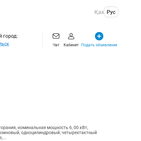
Қаз
Рус
 город:
льск
Чат
Кабинет
Подать объявление
горания, номинальная мощность 6, 00 кВт,
ензиновый, одноцилиндровый, четырехтактный
...