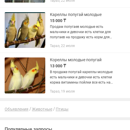
Тараз, 22 июля
витамины для попугаев есть на
продажу есть доставка по городу за...
Кареллы попугай молодые
15 000 ₸
Продам попугаев молодые есть
мальчики и девочки есть клетки для
попугаев на продажу есть корм для
попугаев на продажу есть доставка по
Тараз, 22 июля
городу за отдельную цену есть
отправка в другие города звоните...
Кореллы молодые попугай
13 000 ₸
В продаже попугай кареллы молодые
есть мальчики и девочки есть клетки
корма витамины пойлки все есть на
продажу есть доставка по городу за
Тараз, 19 июля
отдельную цену есть отправка другие
города звоните только...
Объявления
Животные
Птицы
Популярные запросы