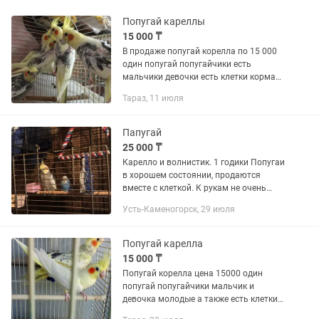
Попугай кареллы
15 000 ₸
В продаже попугай корелла по 15 000
один попугай попугайчики есть
мальчики девочки есть клетки корма
витамины пойлки все есть на продажу
Тараз, 11 июля
есть доставка по городу за отдельную
плату есть отправка...
Папугай
25 000 ₸
Карелло и волнистик. 1 годики Попугаи
в хорошем состоянии, продаются
вместе с клеткой. К рукам не очень
приучены, так как не было времени
Усть-Каменогорск, 29 июля
заниматься их приручением. Причина
продажи — нет времени...
Попугай карелла
15 000 ₸
Попугай корелла цена 15000 один
попугай попугайчики мальчик и
девочка молодые а также есть клетки
для попугаев на продажу есть корм