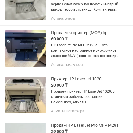
черно-белая лазерная печать Быстрый
выход первой страницы Компактный
размер – идеально для дома, офиса,
Астана, вчера
учебы или бизнеса Простое и удобное
управление Принтер...
Продается принтер (МФУ) hp
60 000 ₸
HP LaserJet Pro MFP M125a — это
компактное настольное монохромное
лазерное МФУ (принтер, сканер, копир)
формата A4 для дома или малого
Астана, позавчера
офиса. Модель обеспечивает печать со
скоростью 20 стр/мин, имеет...
Принтер HP LaserJet 1020
20 000 ₸
Продаем принтер HP LaserJet 1020, в
отличном рабочем состоянии.
Самовывоз, Алматы.
Алматы, позавчера
Продам HP LaserJet Pro MFP M28a
29 000 ₸