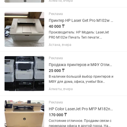
Алматы, вчера
Поддерживаемые форматы печати: А4,
А5, А6, B5, B6 Минимальная плотность
бумаги, г/м², от: 60 Максимальная...
Реклама
Принтер HP Laser Get Pro M102w в отличном состоянии мало использовали!
40 000 ₸
Производитель: HP Модель: LaserJet
PRO M102w Печать Тип печати:
Монохромная Разрешение печати, DPI:
Астана, вчера
600 x 600 Максимальный формат
печати A4 Поддерживаемые форматы
печати А4, A5, A6, B5 Нестандартные...
Реклама
Продажа принтеров и МФУ Отличное состояние Новые картриджи
25 000 ₸
В наличии большой выбор принтеров и
МФУ для дома, офиса, учебы! Все
устройства в идеальном рабочем
Алматы, вчера
состоянии Каждое устройство прошло
полную проверку, установлены новые
картриджи — готово к работе...
Реклама
HP Color LaserJet Pro MFP M182n цветной лазерный МФУ.
170 000 ₸
Состояние отличное. Продаем связи с
переездом офиса в другой город. На