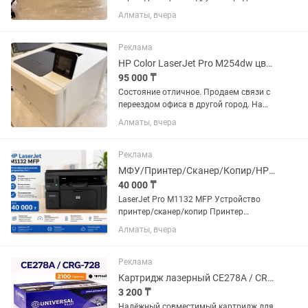
Каспий новый стоит 300тыс. Высокое
Алматы, вчера
качество печати и сканера.
Разрешение качество 600х600dpi, что
значит, четкие и...
Реклама
HP Color LaserJet Pro M254dw цветной лазерный принтер.
95 000 ₸
Состояние отличное. Продаем связи с
переездом офиса в другой город. На
Каспий новый стоит 280 тыс. Высокое
Алматы, вчера
качество печати и сканера.
Разрешение качество 600х600dpi,
Поддерживает AirPrint-печать...
Реклама
МФУ/Принтер/Сканер/Копир/HP m1132
40 000 ₸
LaserJet Pro M1132 MFP Устройство
принтер/сканер/копир Принтер
Максимальный формат A4
Алматы, вчера
Максимальный размер отпечатка 216
× 297 мм Максимальное разрешение
для ч/б печати 600x600 dpi Скорость
Реклама
печати 18...
Картридж лазерный CE278A / CRG-728 (совместимый), черный
3 200 ₸
Надёжный совместимый картридж для