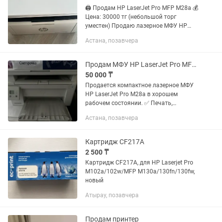
🖨️ Продам HP LaserJet Pro MFP M28a 💰
Цена: 30000 тг (небольшой торг
уместен) Продаю лазерное МФУ HP
LaserJet Pro MFP M28a в хорошем
Астана, позавчера
состоянии. ✅ Печатает отлично ✅
Копирует ✅ Сканирует ✅...
Продам МФУ HP LaserJet Pro MFP M28a (принтер / сканер / копир)
50 000 ₸
Продается компактное лазерное МФУ
HP LaserJet Pro M28a в хорошем
рабочем состоянии. ✅ Печать,
сканирование и копирование в одном
Астана, позавчера
устройстве. ✅ Быстрая и качественная
черно-белая лазерная печать. ✅...
Картридж CF217A
2 500 ₸
Картридж CF217A, для HP Laserjet Pro
M102a/102w/MFP M130a/130fn/130fw,
новый
Атырау, позавчера
Продам принтер