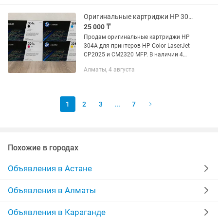
Полностью рабочий ✔ Прост в...
Оригинальные картриджи HP 304A (CC530A/531A/532A/533A)
25 000 ₸
Продам оригинальные картриджи HP
304A для принтеров HP Color LaserJet
CP2025 и CM2320 MFP. В наличии 4
картриджа: Black (CC530A) Cyan
Алматы, 4 августа
(CC531A) Yellow (CC532A) Magenta
(CC533A) Цветные картриджи...
1
2
3
...
7
Похожие в городах
Объявления в Астане
Объявления в Алматы
Объявления в Караганде