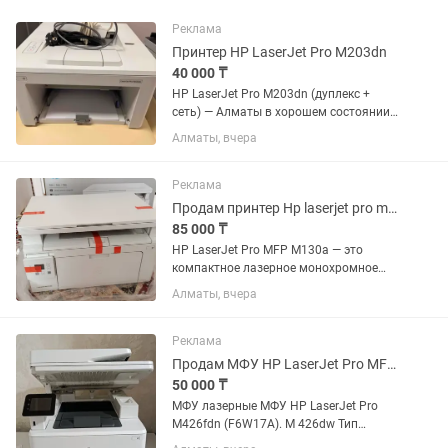
Реклама
Принтер HP LaserJet Pro M203dn
40 000 ₸
HP LaserJet Pro M203dn (дуплекс +
сеть) — Алматы в хорошем состоянии.
•Дуплекс •Сеть Ethernet •Полный
Алматы, вчера
комплект (принтер + кабели) Всё
работает. Надёжный лазерный
принтер. Цена: 40 000 тг (торг...
Реклама
Продам принтер Hp laserjet pro mfp m130a
85 000 ₸
HP LaserJet Pro MFP M130a — это
компактное лазерное монохромное
МФУ 3-в-1 (принтер, сканер, копир),
Алматы, вчера
разработанное для дома или
небольшого офиса.Главные
характеристикиСкорость печати: до 22
Реклама
стр./мин...
Продам МФУ HP LaserJet Pro MFP M426 dw
50 000 ₸
МФУ лазерные МФУ HP LaserJet Pro
M426fdn (F6W17A). M 426dw Тип
печати: Монохромный