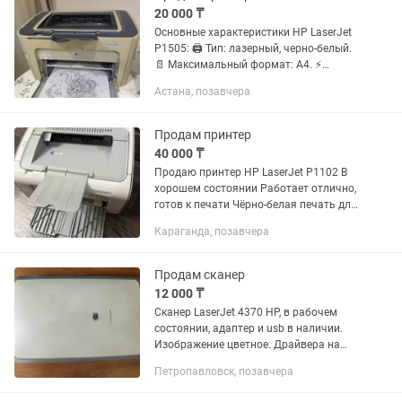
20 000 ₸
Основные характеристики HP LaserJet
P1505: 🖨️ Тип: лазерный, черно-белый.
📄 Максимальный формат: A4. ⚡
Скорость печати: до 23 стр./мин. 📏
Астана, позавчера
Разрешение печати: до 1200 dpi (с
технологией HP FastRes). 🔌...
Продам принтер
40 000 ₸
Продаю принтер HP LaserJet P1102 В
хорошем состоянии Работает отлично,
готов к печати Чёрно‑белая печать для
дома и офиса В комплекте кабель и
Караганда, позавчера
новый картридж Лёгкий в
использовании и...
Продам сканер
12 000 ₸
Сканер LaserJet 4370 HP, в рабочем
состоянии, адаптер и usb в наличии.
Изображение цветное. Драйвера на
официальном сайте HP можно
Петропавловск, позавчера
скачать.