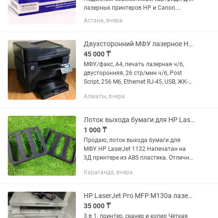
лазерных принтеров HP и Canon.
Обеспечивает чёткую печать
Астана, вчера
документов, отчётов и накладных без
смазывания и полос. Отлично
подходит для офиса и домашнего...
Двухсторонний МФУ лазерное HP LaserJet Pro MFP M225dn, ч/б, A4
45 000 ₸
МФУ/факс, A4, печать лазерная ч/б,
двусторонняя, 26 стр/мин ч/б, Post
Script, 256 Мб, Ethernet RJ-45, USB, ЖК-
панель. Работаем, как за наличный
Алматы, вчера
расчет таки за безналичный для
компании предоставляем...
Лоток выхода бумаги для HP LaserJet 1132
1 000 ₸
Продаю, лоток выхода бумаги для
МФУ HP LaserJet 1132 Напечатан на
3Д принтере из ABS пластика. Отлично
заменяет родной лоток, такой же
Караганда, вчера
крепкий. (Намного удобнее линейки
приклеенной на скотч)...
HP LaserJet Pro MFP M130a лазерный принтер / сканер / копир
35 000 ₸
3 в 1: принтер, сканер и копир Четкая