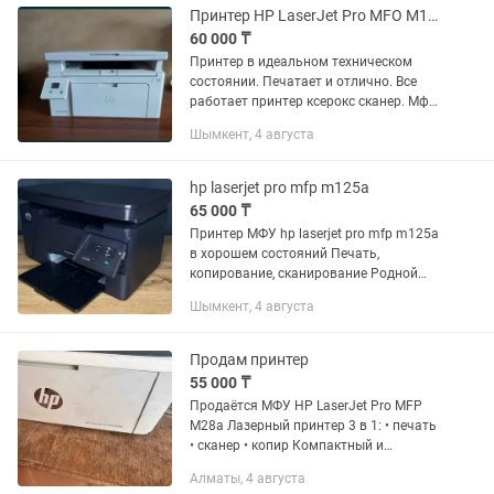
Принтер HP LaserJet Pro MFO M130a
60 000 ₸
Принтер в идеальном техническом
состоянии. Печатает и отлично. Все
работает принтер ксерокс сканер. Мфу
3в1. Картридж.
Шымкент, 4 августа
hp laserjet pro mfp m125a
65 000 ₸
Принтер МФУ hp laserjet pro mfp m125a
в хорошем состояний Печать,
копирование, сканирование Родной
драйвер диск, usb кабель, кабель
Шымкент, 4 августа
питания Скорость ч/б печати (A4) - 20
стр/мин Тип печати -...
Продам принтер
55 000 ₸
Продаётся МФУ HP LaserJet Pro MFP
M28a Лазерный принтер 3 в 1: • печать
• сканер • копир Компактный и
удобный для дома или офиса.
Алматы, 4 августа
Печатает быстро и чётко. ✔