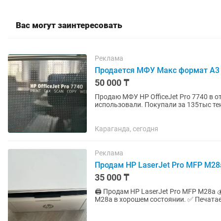
Вас могут заинтересовать
Реклама
Продается МФУ Макс формат А3
50 000 ₸
Продаю МФУ HP OfficeJet Pro 7740 в 
использовали. Покупали за 135тыс те
Караганда, сегодня
Реклама
Продам HP LaserJet Pro MFP M28
35 000 ₸
🖨️ Продам HP LaserJet Pro MFP M28a 💰 35.000 тг Продаю лазерное МФУ HP LaserJet Pro MFP
M28a в хорошем состоянии. ✅ Печатает отлично ✅ Копирует ✅ Сканирует ✅ Компактный и
удобный ✅ Идеально...