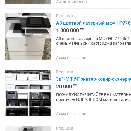
Астана, сегодня
Реклама
А3 цветной лазерный мфу HP776
1 000 000 ₸
A3 цветной-лазерный Мфу HP 776-3в1-Алматы Almaty состояние
очень маленький картриджи заправляе
ценит качество...
Алматы, сегодня
Реклама
3в1-МФУ-Принтер-копир-сканер
20 000 ₸
ПОЖАЛУЙСТА ЧИТАЙТЕ ВНИМАТЕЛЬНО!!! Продаем МФУ,ПРИНТЕРЫ-сканер копир
принтер-в ИДЕАЛЬНОМ состоянии. вся 
ЦЕНА ЗАВИСИТ ОТ МОДЕЛИ...
Алматы, сегодня
Реклама