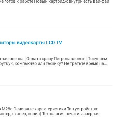
Hp Laser MFP 135W Отличный состояние готов к работе Новый картридж внутри есть вай-фай
ниторы видеокарты LCD TV
тная оценка | Оплата сразу Петропавловск | Покупаем
ro M28a Основные характеристики Тип устройства:
тер, сканер, копир) Технология печати: лазерная