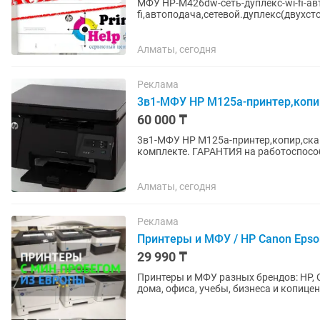
МФУ HP-M426dw-сеть-дуплекс-wi-fi-авт
fi,автоподача,сетевой.дуплекс(двухст
объемов печати. ,скорость высокая...
Алматы, сегодня
Реклама
3в1-МФУ HP M125a-принтер,копи
60 000 ₸
3в1-МФУ HP M125a-принтер,копир,сканер,ксерокс 
комплекте. ГАРАНТИЯ на работоспособность устройства-проверка на месте. звоните,пишите
ГАРАНТИЯ на...
Алматы, сегодня
Реклама
Принтеры и МФУ / HP Canon Epson
29 990 ₸
Принтеры и МФУ разных брендов: HP, C
дома, офиса, учебы, бизнеса и копице
(принтер / сканер /...