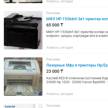
Алматы, сегодня
Реклама
МФУ HP-1536dnf-3в1-принтер-коп
65 000 ₸
МФУ HP-1536dnf-3в1-принтер-копир-с
ксерокс-.шнуры, картридж-все в компл
Алматы, сегодня
Реклама
Лазерные Мфу и принтеры Hp/Ep
23 000 ₸
Каспий RED В отличном состоянии Картридж заправлен Кабеля в комплекте Принтер Hp 1018 -
23000 Hp 1020 - 23000 Canon lbp6000 -
30000 Hp m111w -...
Алматы, сегодня
Реклама