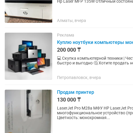
Алматы, вчера
Реклама
Куплю ноутбуки компьютеры мо
200 000 ₸
💻 Скупка компьютерной техники | Чес
быстро и выгодно 🤔 Хотите продать ноутбук, компьютер или технику? Не тратьте время на
долгие переговоры —...
Петропавловск, вчера
Продам принтер
130 000 ₸
LaserJet Pro M28a МФУ HP LaserJet P
многофункциональное устройство (прин
Цветность: монохромная...