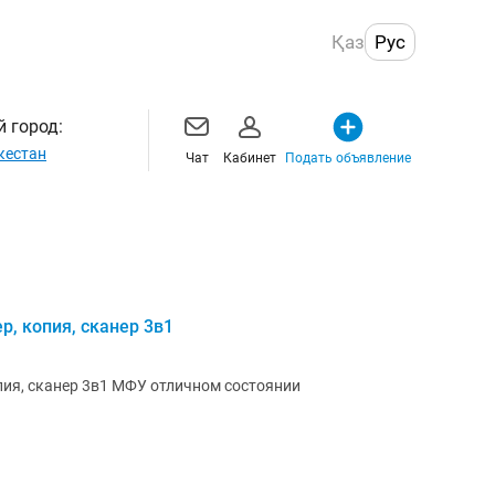
Қаз
Рус
 город:
кестан
Чат
Кабинет
Подать объявление
р, копия, сканер 3в1
МФУ HP Laser jet pro M125 принтер, копия, сканер 3в1 МФУ отличном состоянии