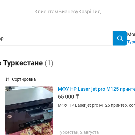
Клиентам
Бизнесу
Kaspi Гид
Мой
Тур
в Туркестане
(1)
Сортировка
МФУ HP Laser jet pro M125 принте
65 000 ₸
Туркестан, 2 августа