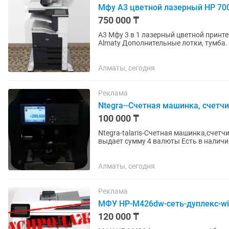
Мфу А3 цветной лазерный HP 700
750 000 ₸
А3 Мфу 3 в 1 лазерный цветной принт
Almaty Дополнительные лотки, тумба. картриджи оригинал КАРТРИДЖИ ЗАПРАВЛЯЕМЫЕ-НЕ
ДОРОГИЕ. большой ресурс...
Алматы, сегодня
Реклама
Ntegra--Счетная машинка, счетч
100 000 ₸
Ntegra-talaris-Счетная машинка,счет
выдает сумму 4 валюты Есть в наличии другие счетные машинки- СМОТРИТЕ ВСЕ МОИ
ОБЪЯВЛЕНИЯ. все машинки...
Алматы, сегодня
Реклама
МФУ HP-M426dw-сеть-дуплекс-wi
120 000 ₸