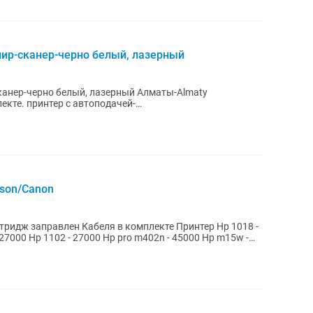
ир-сканер-черно белый, лазерный
канер-черно белый, лазерный Алматы-Almaty
екте. принтер с автоподачей-
сетевой.дуплекс(двухсторонняя печать) звоните,пишите...
son/Canon
 27000 Hp 1102 - 27000 Hp pro m402n - 45000 Hp m15w -