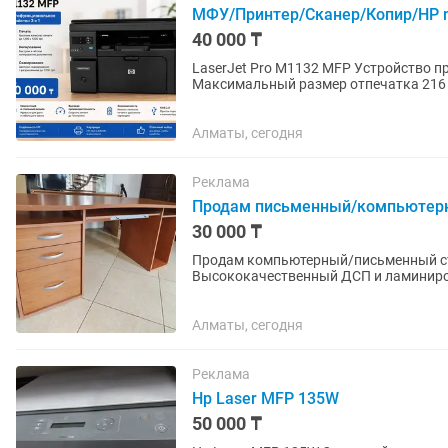
МФУ/Принтер/Сканер/Копир/HP 
40 000 ₸
LaserJet Pro M1132 MFP Устройство 
Максимальный размер отпечатка 216 
600x600 dpi Скорость печати 18...
Алматы, сегодня
Реклама
Продам письменный/компьютерны
30 000 ₸
Продам компьютерный/письменный с
Высококачественный ДСП и ламиниро
полки + отдельная полка для...
Алматы, сегодня
Реклама
Hp Laser MFP 135W
50 000 ₸