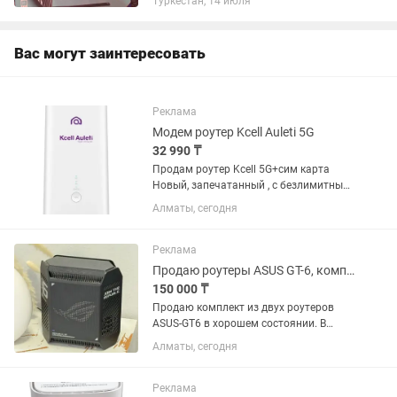
Туркестан, 14 июля
Вас могут заинтересовать
Реклама
Модем роутер Kcell Auleti 5G
32 990 ₸
Продам роутер Kcell 5G+сим карта
Новый, запечатанный , с безлимитным
интернетом без ограничения скорости,
Алматы, сегодня
тариф полностью безлимитный на
месяц 2995 со скидкой 5G Wi-Fi poytep
Huawei H155 WiFi Kcell...
Реклама
Продаю роутеры ASUS GT-6, комплект 2 шт.
150 000 ₸
Продаю комплект из двух роутеров
ASUS-GT6 в хорошем состоянии. В
пользовании где-то 1.5-2 года. Продаю
Алматы, сегодня
в связи с покупкой WiFi 7 роутеров.
Реклама