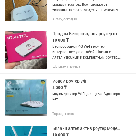
маршрутизатор. Все параметры
указаны на фото. Модель: TL-WR840N
Беспроводной маршрутизатор серии N,
Актау, сегодня
скорость до 300 Мбит/с Брали на 2ух
ком.кв. Недолго в использовании.
Продам Беспроводной роутер от Altel
10 000 ₸
Беспроводной 4G Wi-Fi роутер –
интернет всегда с тобой! Новый от
Алтел Удобный и компактный роутер,
который работает без проводов –
Шымкент, вчера
просто вставь SIM-карту, и у тебя будет
интернет везде: ✅ Дома –...
модем роутер WiFi
8 500 ₸
модем/роутер WiFi для дома Адаптера
нет
Тараз, вчера
Билайн алтел актив роутер модем вайфай стационарный
10 000 ₸