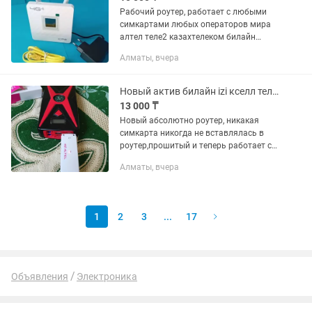
Рабочий роутер, работает с любыми
симкартами любых операторов мира
алтел теле2 казахтелеком билайн
актив кселл izi Раздает интернет через
Алматы, вчера
вайфай сразу на 32 устройства
одновременно Раздает интернет...
Новый актив билайн izi кселл теле2 алтел роутер модем вайфай usb 4G
13 000 ₸
Новый абсолютно роутер, никакая
симкарта никогда не вставлялась в
роутер,прошитый и теперь работает с
любыми симкартами любых
Алматы, вчера
операторов мира билайн актив кселл
izi теле2 алтел, раздает только с...
1
2
3
...
17
Объявления
Электроника