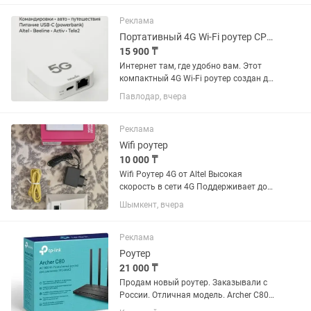
Реклама
Портативный 4G Wi-Fi роутер CPE C1 SIM
15 900 ₸
Интернет там, где удобно вам. Этот
компактный 4G Wi-Fi роутер создан для
поездок, авто и командировок:
Павлодар, вчера
вставляете SIM-карту — и получаете Wi-
Fi для ваших устройств. Питание через
USB-C, поэтому...
Реклама
Wifi роутер
10 000 ₸
Wifi Роутер 4G от Altel Высокая
скорость в сети 4G Поддерживает до
32 устройств одновременно.
Шымкент, вчера
Прошитый поддерживает любого
оператора. Подходит для домашнего
пользования, также идеально
Реклама
подходит для...
Роутер
21 000 ₸
Продам новый роутер. Заказывали с
России. Отличная модель. Archer C80
обеспечивает