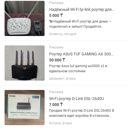
Преимущества: ...
Реклама
Надёжный Wi-Fi tp-link роутер для дома подключил и забыл!
5 000 ₸
📶 Надёжный Wi-Fi роутер для дома —
подключил и забыл! Продаётся
проверенный временем роутер TP‑Link
Алматы, сегодня
TD‑W8961N — отличный вариант для
квартиры, дома или офиса. Работает
стабильно, без зависаний....
Реклама
Роутер ASUS TUF GAMING AX 3000 V2
50 000 ₸
Роутер Asus tuf gaming ax3000 v2 в
идеальном состоянии
Шымкент, вчера
Реклама
Wi-Fi роутер D-Link DSL-2640U
7 000 ₸
Продам Wi-Fi роутер D-Link DSL-2640U В
комплекте идет коробка В отличном
состоянии Цена: 7 000 тенге
Астана, вчера