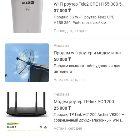
Wi-Fi роутер Tele2 CPE H155-380 5G разлочен, работает с любым оператором
37 000 ₸
Продаю 5G Wi-Fi роутер Tele2 CPE
H155-380. Работает с любым
оператором! Роутер использовался
Павлодар, сегодня
немного, в идеальном состоянии ,
полностью рабочий. Комплектация:
Роутер Оригинальная коробка Блок...
Реклама
Продам wifi роутер и модем и антенну keenetic
50 000 ₸
Продам комплект оборудования для
интернета
Алматы, сегодня
Реклама
Модем роутер TP-link AC 1200
25 000 ₸
Продаю TP-Link AC1200 Archer VR300 —
современный двухдиапазонный Wi-Fi
роутер, обеспечивающий стабильное и
Астана, сегодня
быстрое подключение к интернету для
дома или небольшого офиса.