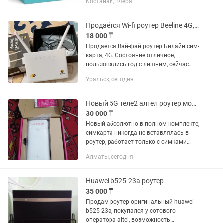
Костанай, вчера
высокопроизводительный и доступный
домашний Wi-Fi с общей скоростью до
1900 Мбит/с. Выполняйте простые
Продаётся Wi-fi роутер Beeline 4G, Билайн вайфай сатылады
задачи, такие...
18 000 ₸
Продается Вай-фай роутер Билайн сим-
карта, 4G. Состояние отличное,
пользовались год с лишним, сейчас
установили 5G. Находится на 2
Уральск, сегодня
рабочий.
Новый 5G теле2 алтел роутер модем вайфай Wi-Fi
30 000 ₸
Новый абсолютно в полном комплекте,
симкарта никогда не вставлялась в
роутер, работает только с симками
алтел теле2 Работает в 5G если есть
Алматы, сегодня
покрытие в вашем доме в 5G Работает
в 4G с агрегацией...
Huawei b525-23a роутер
35 000 ₸
Продам роутер оригинальный huawei
b525-23a, покупался у сотового
оператора altel, возможность