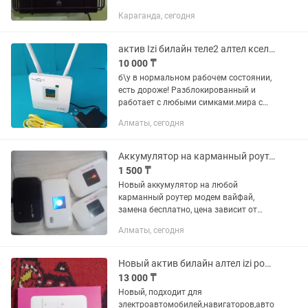
подключить внешнюю уличную
Караганда, сегодня
антенну(есть в наличии mimo 22
антенны отдельно), установлена
стабильная...
актив Izi билайн теле2 алтел кселл 4G роутер wifi вайфай
10 000 ₸
б\у в нормальном рабочем состоянии,
есть дороже! Разблокированный и
работает с любыми симками.мира с
пропускной способностью до 150 мб.
Алматы, сегодня
Сек — стандарт 4G+ LTE это значит если
ваша местная базовая...
Аккумулятор на карманный роутер модем
1 500 ₸
Новый аккумулятор на любой
карманный роутер модем вайфай,
замена бесплатно, цена зависит от
модели от 1500 до 5000 тенге, скиньте
Алматы, сегодня
сперва фото вашего роутера на этот
номер
Новый актив билайн алтел izi роутер модем usb 4G на электроавтомобиль
13 000 ₸
Новый, подходит для
электроавтомобилей,навигаторов,авто