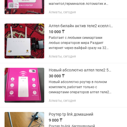
магнитол,терминалов лотоматик и
любых других, подходит для дома,для
Алматы, сегодня
путешествий, для видеонаблюдения и
прочего Раздает вайфай, раздает
через usb...
Алтел билайн актив теле2 кселл izi роутер модем
10 000 ₸
Работает с любыми симкартами
любых операторов мира Раздает
интернет через вайфай сразу на 32
устройства Раздает интернет через
Алматы, сегодня
выход LAN RG45 Регистрация
бесплатно, настройка бесплатно, за
тариф сами...
Новый абсолютно алтел теле2 5G 4G Wi-Fi роутер модем
30 000 ₸
Новый абсолютно роутер в полном
комплекте, работает только с
симкартами операторов алтел теле2
казахтелеком с тарифом для роутера и
Алматы, сегодня
модема, симкарта никогда не
вставлялась в роутер Работает в 5G...
Роутер tp link домашний
9 000 ₸
Роутер tp-link, беспроводной