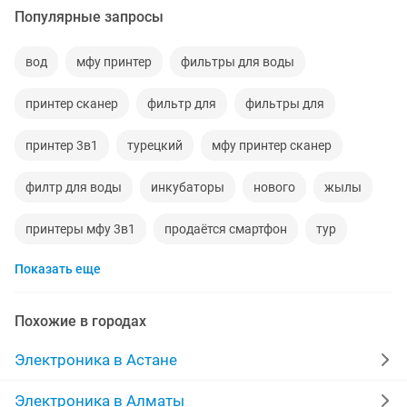
Популярные запросы
вод
мфу принтер
фильтры для воды
принтер сканер
фильтр для
фильтры для
принтер 3в1
турецкий
мфу принтер сканер
филтр для воды
инкубаторы
нового
жылы
принтеры мфу 3в1
продаётся смартфон
тур
Показать еще
принтер сканер копир
помпа для воды
принтеры отличном
принтер копир
Похожие в городах
принтер цветнои
для инкубатора
Электроника в Астане
аппарат для воды
принтер бу цветной
Электроника в Алматы