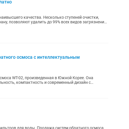
латно
наивысшего качества. Несколько ступеней очистки,
у, позволяют удалить до 99% всех видов загрязнений,
атного осмоса с интеллектуальным
смоса WT-02, произведенная в Южной Корее. Она
льность, компактность и современный дизайн с
.
фильтров для воды. Продажа систем обратного осмоса