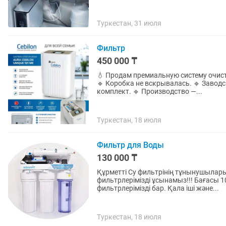
Туркестан, 31 июля
Фильтр
450 000 ₸
💧 Продам премиальную систему очистк
🔹 Коробка не вскрывалась. 🔹 Завод
комплект. 🔹 Производство —...
Туркестан, 18 июля
Фильтр для Воды
130 000 ₸
Құрметті Су фильтрінің тұнынушылар
фильтрлерімізді ұсынамыз!!! Бағасы 100 мың нан 350 мың теңге аралығындағы
фильтрлерімізді бар. Қала іші және...
Туркестан, 18 июля