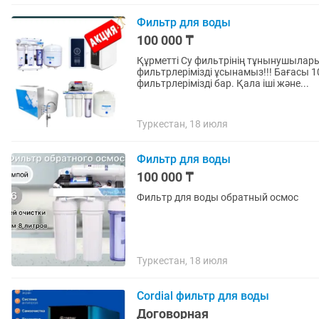
Фильтр для воды
100 000 ₸
Құрметті Су фильтрінің тұнынушылар
фильтрлерімізді ұсынамыз!!! Бағасы 100 мың нан 350 мың теңге аралығындағы
фильтрлерімізді бар. Қала іші және...
Туркестан, 18 июля
Фильтр для воды
100 000 ₸
Фильтр для воды обратный осмос
Туркестан, 18 июля
Cordial фильтр для воды
Договорная