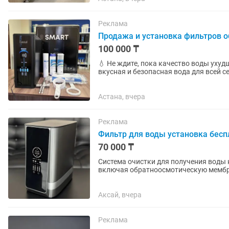
Реклама
Продажа и установка фильтров о
100 000 ₸
💧 Не ждите, пока качество воды ухудшится! Своевременная замена картриджей —
вкусная и безопасная вода для всей семьи. 🔥 В наличии сменные картриджи и фи
по выгодным ценам! ✔...
Астана, вчера
Реклама
Фильтр для воды установка бесп
70 000 ₸
Система очистки для получения воды 
включая обратноосмотическую мембран
включая бактерии и...
Аксай, вчера
Реклама