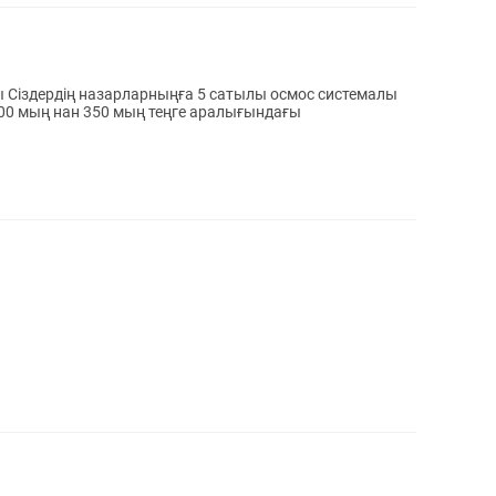
ы Сіздердің назарларныңға 5 сатылы осмос системалы