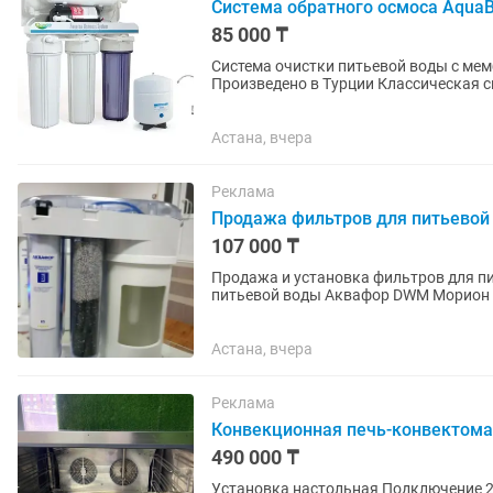
Система обратного осмоса AquaBi
85 000 ₸
Система очистки питьевой воды с мембран
Произведено в Турции Классическая с
распространенные стандартные...
Астана, вчера
Реклама
Продажа фильтров для питьевой 
107 000 ₸
Продажа и установка фильтров для пи
питьевой воды Аквафор DWM Морион 1
воды, с натуральным...
Астана, вчера
Реклама
Конвекционная печь-конвектомат
490 000 ₸
Установка настольная Подключение 220 В, 380 В Количество уровней 4 Расстояние между