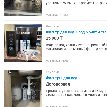
уровнями 75 мм Тип и размер гастроемкостей и противней 600х400 MM Управление
механическое Температурный режим..
Астана, вчера
Реклама
Фильтр для воды под мойку Аст
25 000 ₸
Вода из-под крана имеет неприятный вкус, за
Установим современный фильтр для во
безопасную воду прямо из...
Астана, вчера
Реклама
Фильтры для воды
Договорная
Продажа, установка, замена и обслуж
Астана, вчера