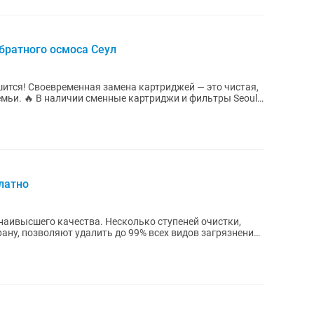
братного осмоса Сеул
 это чистая,
льтры Seoul
латно
наивысшего качества. Несколько ступеней очистки,
у, позволяют удалить до 99% всех видов загрязнений,