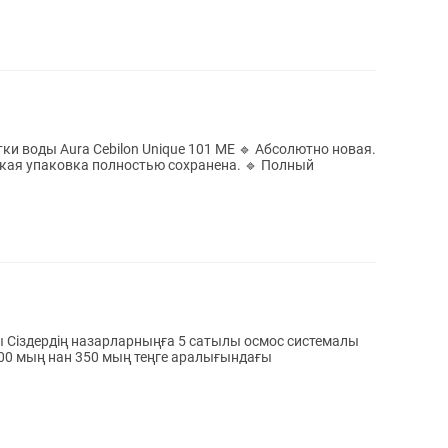
и воды Aura Cebilon Unique 101 ME 🔹 Абсолютно новая.
ская упаковка полностью сохранена. 🔹 Полный
ы Сіздердің назарларныңға 5 сатылы осмос системалы