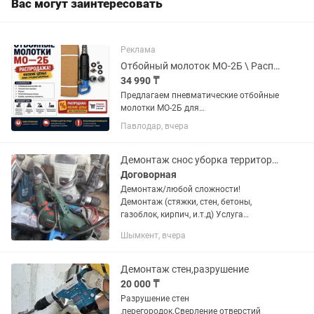
Вас могут заинтересовать
Реклама
Отбойный молоток МО-2Б \ Распродажа \ Низкие цены
34 990 ₸
Предлагаем пневматические отбойные
молотки МО-2Б для
профессионального использования. В
Павлодар, вчера
наличии: — Пневматические отбойные
молотки МО-2Б — Новая продукция
складского хранения —
Демонтаж снос уборка территории ломаем Разрушение ! Грузчики и разнорабочие
Комплектация...
Договорная
Демонтаж/любой сложности!
Демонтаж (стяжки, стен, бетоны,
газоблок, кирпич, и.т.д) Услуга
перфоратора и отбойника! Уборка
Шымкент, вчера
территории Снос (домов, зданий,
фундамент, гараж, сарай и.т.д)! Само
вывоз...
Демонтаж стен,разрушение
20 000 ₸
Разрушение стен
,перегородок.Сверление отверстий