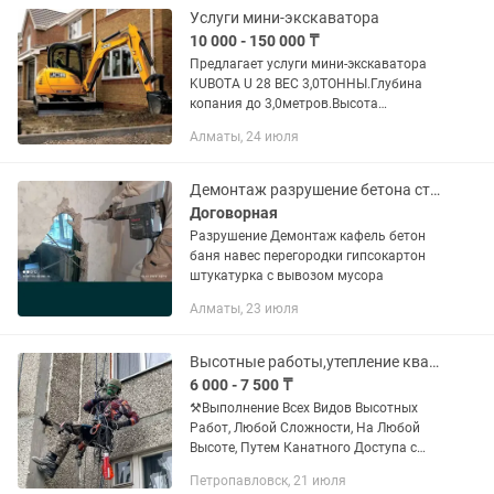
Услуги мини-экскаватора
10 000 - 150 000 ₸
Предлагает услуги мини-экскаватора
KUBOTA U 28 BEC 3,0ТОННЫ.Глубина
копания до 3,0метров.Высота
экскаватора 2.40м ширина 1.50 Стрела
Алматы, 24 июля
ломающаяся(Робот] которая
позволяет работать в доль...
Демонтаж разрушение бетона стяжки балкон Любой сложности
Договорная
Разрушение Демонтаж кафель бетон
баня навес перегородки гипсокартон
штукатурка с вывозом мусора
Алматы, 23 июля
Высотные работы,утепление квартир,домов,межпанельных швов,альпинисты,крыши.
6 000 - 7 500 ₸
⚒️Выполнение Всех Видов Высотных
Работ, Любой Сложности, На Любой
Высоте, Путем Канатного Доступа с
Применением Профессионального
Петропавловск, 21 июля
Снаряжения.👷 1) Утепление Квартир,