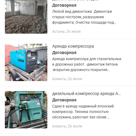
Договорная
Любой вид демонтажа. Демонтаж
старых построек, разрушение
фундамента; Очистка площади под
новое строительство; Снос стен;
Астана, 26 июля
Демонтаж перекрытий и перегородок;
Работа с дверными или оконными
проемами...
Аренда компрессора
Договорная
Аренда компрессора для строительных
и дорожных работ. -демонтаж бетона
-вскрытие дорожного покрытия
-разрушение строений - продувка
Алматы, 26 июля
скважин -продувка поливной системы
-продувка опалубки...
дизельный компрессор аренда Алматы
Договорная
Сдам в аренду надежный японский
компрессор. Техника полностью
обслужена, работает без сбоев.
Характеристики: Объем воздуха: 3.7
Алматы, 26 июля
м³/мин Давление: 7 атмосфер Тип:
Дизельный (полностью автономен на...