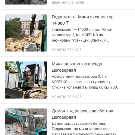
Шымкент, 16 июля
Гидроизоляционные работы с
применением материалов
ТехноНИКОЛЬ •...
Гидромолот. Мини-экскаватор
14 000 ₸
Гидромолот — 14000 тг/час. Мини-
экскаватор 3, 6 т, KOBELKO на
резиновых гусеницах. Опытный
оператор.Минимальный заказ — пол
Алматы, 14 июля
смены (4 часа).Демонтаж
многоэтажных зданий.(демонтаж
плит...
Мини экскаватор аренда
Договорная
Аренда мини-экскаватора 3, 6 т,
KOBELKO на резиновых гусеницах,
глубина копания 3 м, ковш 60 см и 30
см. Траншеи, септики, арыки,
Алматы, 14 июля
планировка участка, бассейн,
фундамент.8000 тг час (действуют...
Демонтаж, разрушение бетона
Договорная
Демонтаж, разрушение бетона.
Гидромолот на мини экскаваторе.
Работаем в труднодоступных местах.