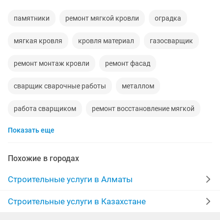
памятники
ремонт мягкой кровли
оградка
мягкая кровля
кровля материал
газосварщик
ремонт монтаж кровли
ремонт фасад
сварщик сварочные работы
металлом
работа сварщиком
ремонт восстановление мягкой
Показать еще
ремонтник
сварные работы
титан
обшивка стен
ремонт мягкои
санузел
Похожие в городах
изготовление мягкой
в супермаркетах
Строительные услуги в Алматы
установка титана
работа для сварщика
Строительные услуги в Казахстане