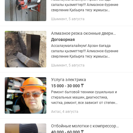
сапалы қызметтер!!! Алмазное бурение
сверление Қабырға тесу жұмысы
Алмазное резка проем ашу Уй
Шымкент, 5 августа
денгейыне ешқандай зиянсыз артық
выбратьсясыз жұмыс жасаймыз Өте...
Алмазное резка оконные дверные проемы демонтаж перфоратор отбойник стяжка
Договорная
Ассалаумағалайкум! Арзан бағада
сапалы қызметтер!!! Алмазное бурение
сверление Қабырға тесу жұмысы
Алмазное резка проем ашу Уй
Шымкент, 5 августа
денгейыне ешқандай зиянсыз артық
выбратьсясыз жұмыс жасаймыз Өте...
Услуга электрика
15 000 - 30 000 ₸
Ремонт бытовой техники сушильных и
стиральных машин, диагностика,
чистка, ремонт, все зависит от степени
сложности.Монтаж бойлеров
Актас, 4 августа
(аристонов) водангревателей на стену,
их врезку в водопроводную...
Отбойные молотки с компрессором
40 000 - 60 000 ₸