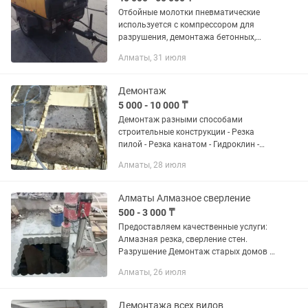
Отбойные молотки пневматические
используется с компрессором для
разрушения, демонтажа бетонных,
асфальтных конструкциий, полотна и
Алматы, 31 июля
других работ где требуется ударная
сила молотка, доставка в ходит в...
Демонтаж
5 000 - 10 000 ₸
Демонтаж разными способами
строительные конструкции - Резка
пилой - Резка канатом - Гидроклин -
Разрушение
Алматы, 28 июля
Алматы Алмазное сверление
500 - 3 000 ₸
Предоставляем качественные услуги:
Алмазная резка, сверление стен.
Разрушение Демонтаж старых домов и
сооружения. Рушим стены/
Алматы, 26 июля
перегородки. Разрушение столбов,
бетонные стойки, тумбы. Разрушение...
Демонтажа всех видов