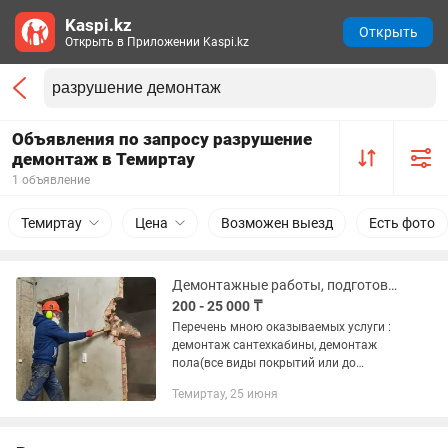
Kaspi.kz
Открыть
Открыть в Приложении Kaspi.kz
Объявления по запросу разрушение
демонтаж в Темиртау
1 объявление
Темиртау
Цена
Возможен выезд
Есть фото
Демонтажные работы, подготовка к ремонту
200 - 25 000 ₸
Перечень мною оказываемых услуги :
демонтаж сантехкабины, демонтаж
пола(все виды покрытий или до
основания при
Темиртау, 25 июня
необходимости),демонтаж перегородок
и стен, не несущих стен конструкций
или несущих с...