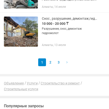
Ковш 30 и 60 см. Резиновые гусеницы.
Алматы, 14 июля
Город пригород, без выходных.
Опытный машинист
Снос , разрушение, демонтаж,гидромолот
10 000 - 20 000 ₸
Разрушение, снос, демонтаж
гидромолот
Алматы, 13 июля
1
2
3
Объявления
Услуги
Строительство и ремонт
Строительные услуги
Популярные запросы