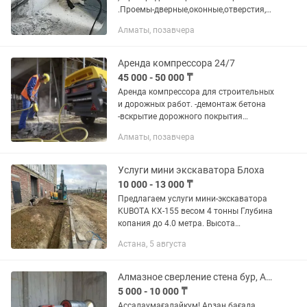
.Проемы-дверные,оконные,отверстия,
снос. Разрушаем бетонные,кирпичные
Алматы, позавчера
перегородки.Снятие стяжки и
кафеля,деревянных
полов,фундамент,штраба.Борис
Аренда компрессора 24/7
45 000 - 50 000 ₸
Аренда компрессора для строительных
и дорожных работ. -демонтаж бетона
-вскрытие дорожного покрытия
-разрушение строений - продувка
Алматы, позавчера
скважин -продувка поливной системы
-продувка опалубки...
Услуги мини экскаватора Блоха
10 000 - 13 000 ₸
Предлагаем услуги мини-экскаватора
KUBOTA KX-155 весом 4 тонны Глубина
копания до 4.0 метра. Высота
экскаватора 2.60м Ширина 2,00м
Астана, 5 августа
стрела прямая ломающаяся которая
позволяет работать в доль...
Алмазное сверление стена бур, Алмазный резка стены демонтаж проем Вытяжка
5 000 - 10 000 ₸
Ассалаумағалайкум! Арзан бағада