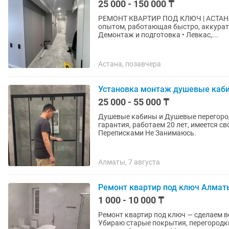
25 000 - 150 000 ₸
РЕМОНТ КВАРТИР ПОД КЛЮЧ | АСТАНА Профессиональный ремонт от “А” до “Я”! Брига
опытом, работающая быстро, аккуратно и честно. Выполняем полн
Демонтаж и подготовка • Левкас,...
Астана, позавчера
Установка монтаж душевые каби
25 000 - 55 000 ₸
Душевые кабины и Душевые перегород
гарантия, работаем 20 лет, имеется 
Переписками Не Занимаюсь.
Алматы, 7 августа
Ремонт квартир под ключ Алмат
1 000 - 10 000 ₸
Ремонт квартир под ключ — сделаем всё для вашего к
Убираю старые покрытия, перегородки