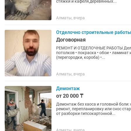
стяжки и кафеля,деревянных...
Алматы, вчера
Отделочно строительные работ
Договорная
РЕМОНТ И ОТДЕЛОЧНЫЕ РАБОТЫ Делаю ремонт и отделку. Что делаю: • шпаклёвка стен и
потолков • покраска • обои • ламинат 
(перегородки, короба) •...
Алматы, вчера
Демонтаж
от 20 000 ₸
Демонтаж без хаоса и головной боли:
ремонт, перепланировку или снос ст
от разборки гипсокартонной...
Алматы, вчера