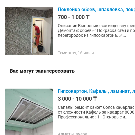
Поклейка обоев, шпаклёвка, покр
700 - 1 000 ₸
Описание Выполняю все виды внутренней отделки ✅ Поклейка обое
Демонтаж обоев ✅ Покраска стен и п
перегородок из гипсокартона. ✅...
Темиртау, 16 июля
Вас могут заинтересовать
Гипсокартон, Кафель , ламинат, 
3 000 - 10 000 ₸
Сапалы ремонт кажет болса хабарласыныздар 🤝 Гипсокартон за квадр
от сложности Кафель за квадрат 8000 тг Демонтаж кафелья 2000 Гипсок
Профессионально : 1 . Стеновые и...
Алматы, вчера