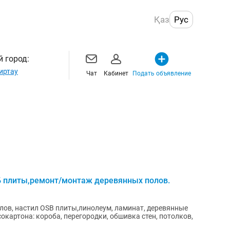
Қаз
Рус
 город:
иртау
Чат
Кабинет
Подать объявление
Б плиты,ремонт/монтаж деревянных полов.
лов, настил ОSB плиты,линолеум, ламинат, деревянные
картона: короба, перегородки, обшивка стен, потолков,