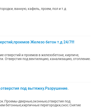
одки, ванную, кафель, проем, пол и т.д
рстий,проемов Железо бетон т.д 24/7!!!
пление.
,отверстия под вытяжку.Разрушение.
ок.Проемы-дверные,оконные,отверстия под
аем бетонные,кирпичные перегородки,снос.Снятие