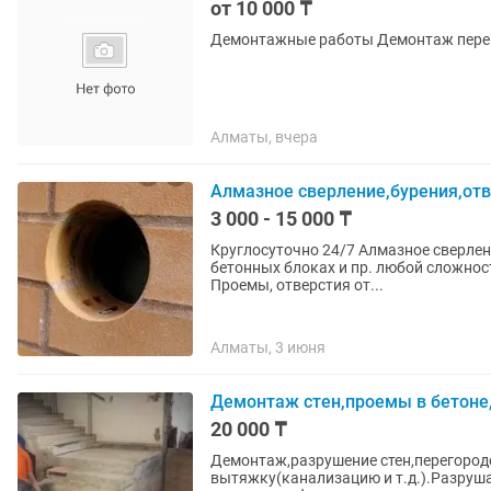
от 10 000 ₸
Демонтажные работы Демонтаж перегор
Алматы, вчера
Алмазное сверление,бурения,отве
3 000 - 15 000 ₸
Круглосуточно 24/7 Алмазное сверление отверстий и проемов в железобетоне, кирпиче,
бетонных блоках и пр. любой сложности. Отверстия под вентиляцию, канализацию, ото
Проемы, отверстия от...
Алматы, 3 июня
Демонтаж стен,проемы в бетоне
20 000 ₸
Демонтаж,разрушение стен,перегород
вытяжку(канализацию и т.д.).Разруш