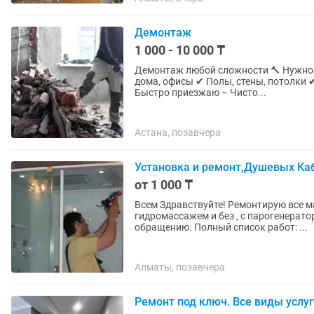
Демонтаж
1 000 - 10 000 ₸
Демонтаж любой сложности 🔨 Нужно 
дома, офисы ✔ Полы, стены, потолки 
Быстро приезжаю – Чисто...
Астана, позавчера
Установка и ремонт,Душевых Каб
от 1 000 ₸
Всем Здравствуйте! Ремонтирую все марки джакузи , любые душевые кабины с
гидромассажем и без , с парогенератором и без него. Индивиду
обращению. Полный список работ: ...
Алматы, позавчера
Ремонт под ключ. Все виды услу