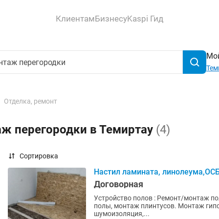
Клиентам
Бизнесу
Kaspi Гид
Мой
Тем
Отделка, ремонт
аж перегородки в Темиртау
(4)
Сортировка
Настил ламината, линолеума,OС
Договорная
Устройство полов : Ремонт/монтаж по
полы, монтаж плинтусов. Монтаж гипсо
шумоизоляция,...