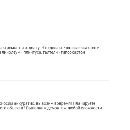
ы
и линолеум • плинтуса, галтели • гипсокартон
 сносим аккуратно, вывозим вовремя! Планируете
арого объекта? Выполним демонтаж любой сложности —