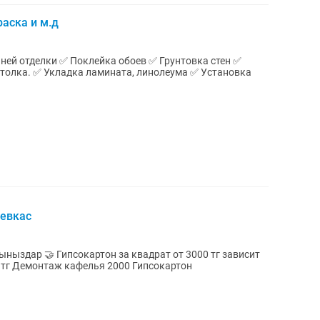
аска и м.д
в ✅ Грунтовка стен ✅
отолка. ✅ Уклaдкa ламинaта, линoлeумa ✅ Установка
левкас
ат от 3000 тг зависит
артон