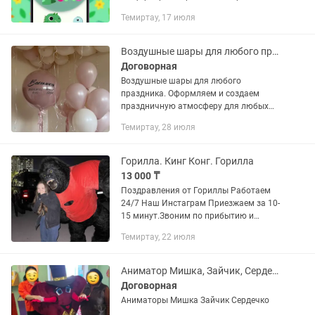
немесе басқа мессенджерге жіберіп,
Темиртау, 17 июля
тойыңызға, мерекеңізге қонақ шақыру
бұрынғыдан да оңай болды. ✨ Біз...
Воздушные шары для любого праздника
Договорная
Воздушные шары для любого
праздника. Оформляем и создаем
праздничную атмосферу для любых
событий: • Выписка из роддома. • День
Темиртау, 28 июля
рождения. • Гендер пати. • Baby Shower.
• Предложение руки и сердца. •...
Горилла. Кинг Конг. Горилла
13 000 ₸
Поздравления от Гориллы Работаем
24/7 Наш Инстаграм Приезжаем за 10-
15 минут.Звоним по прибытию и
забираем ваш подарок или цветы. В
Темиртау, 22 июля
Программу входят. 1) Вручения вашего
подарка ( торт, букет...
Аниматор Мишка, Зайчик, Сердечко
Договорная
Аниматоры Мишка Зайчик Сердечко