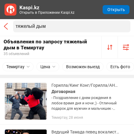
Kaspi.kz
Открыть
Открыть в Приложении Kaspi.kz
Объявления по запросу тяжелый
дым в Темиртау
35 объявлений
Темиртау
Цена
Возможен выезд
Есть фото
Горилла/Кинг Конг/Горилла/АНИМАТОРЫ Поздравления/День рождение
Договорная
- Поздравление с днем рождения в
любое время дня и ночи ;) - Отличный
подарок для мужчин и мальчишек -
Выписки из роддома и многое другое. -
Темиртау, 28 июня
Наша Горилла: вручит подарок,
напугает если надо :)...
Ведущий Тамада певец вокалист диджей