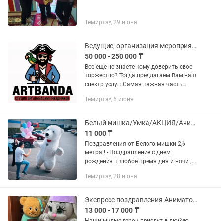
Темиртау, 29 июня
Ведущие, организация мероприятий
50 000 - 250 000 ₸
Все еще не знаете кому доверить свое
торжество? Тогда предлагаем Вам наш
спектр услуг: Самая важная часть
праздника это его организация и
Темиртау, 6 июня
конечно же проведение! •У нас
современные ведущие,...
Белый мишка/Умка/АКЦИЯ/Аниматор
11 000 ₸
Поздравления от Белого мишки 2,6
метра ! - Поздравление с днем
рождения в любое время дня и ночи ;) -
Выписки из роддома и многое другое. -
Темиртау, 28 июня
Наш Мишка : вручит
подарок,обнимает,станцует с...
Экспресс поздравления Аниматоры
13 000 - 17 000 ₸
Наши милые герои приедут в любую