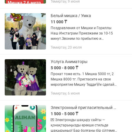
Темиртау, 9 июня
настроение Мишка выезжает На:
1.День рождения 2.Выписка из...
Белый мишка / Умка
11 000 ₸
Поздравления от Мишки и Гориллы
Наш Инстаграм Приезжаем за 10-15
минут.Звоним по прибытию и
забираем ваш подарок или цветы. В
Темиртау, 20 июля
Программу входят. 1) Вручения вашего
подарка ( торт, букет цветов,...
Услуга Аниматоры
5 000 - 8 000 ₸
Прокат тоже есть. 1 Мишка 5000 тг, 2
Мишка 8000 тг. Пригласите на свое
мероприятие Мишку Тедди🐻и сделайте
свой праздник незабываемым💥✨
Темиртау, 6 июня
Любое важное событие можно
сделать...
Электронный пригласительный тойға Темиртау
1 500 - 5 000 ₸
💌 Электронды шақыру сайты —
қонақтарыңызды ерекше стильде
шақырыңыз! Бар болғаны бір сілтемені