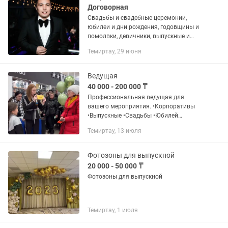
Договорная
Свадьбы и свадебные церемонии,
юбилеи и дни рождения, годовщины и
помолвки, девичники, выпускные и
встречи выпускников, концерты и
Темиртау, 29 июня
выставки, тимбилдинги и открытия,
корпоративы и тематические...
Ведущая
40 000 - 200 000 ₸
Профессиональная ведущая для
вашего мероприятия. •Корпоративы
•Выпускные •Свадьбы •Юбилей
•Лотереи •Гендер пати •Годик малышу
Темиртау, 13 июля
Работаем вместе с диджеем, своя
аппаратура. Проводим мероприятия
на...
Фотозоны для выпускной
20 000 - 50 000 ₸
Фотозоны для выпускной
Темиртау, 1 июля