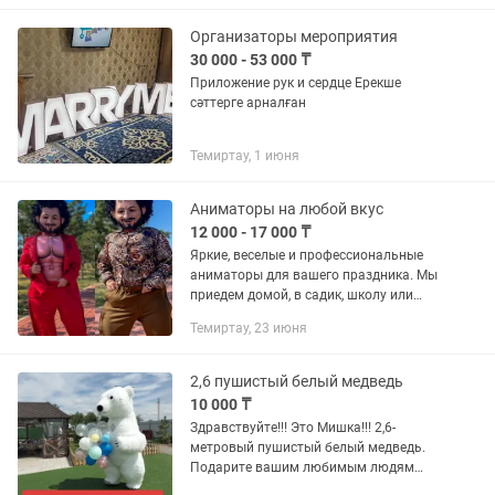
Организаторы мероприятия
30 000 - 53 000 ₸
Приложение рук и сердце Ерекше
сәттерге арналған
Темиртау, 1 июня
Аниматоры на любой вкус
12 000 - 17 000 ₸
Яркие, веселые и профессиональные
аниматоры для вашего праздника. Мы
приедем домой, в садик, школу или
кафе и создадим атмосферу
Темиртау, 23 июня
настоящего праздника! В программе: ✨
Поздравления для детей и...
2,6 пушистый белый медведь
10 000 ₸
Здравствуйте!!! Это Мишка!!! 2,6-
метровый пушистый белый медведь.
Подарите вашим любимым людям
незабываемые впечатления и хорошее