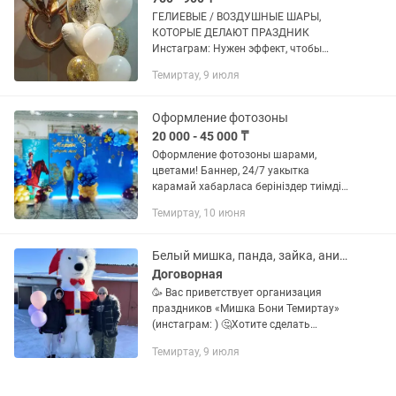
ГЕЛИЕВЫЕ / ВОЗДУШНЫЕ ШАРЫ,
КОТОРЫЕ ДЕЛАЮТ ПРАЗДНИК
Инстаграм: Нужен эффект, чтобы
зашёл — и сразу «вау»? Сделаем
Темиртау, 9 июля
красиво, стильно и запоминающе
Шары на любые события: - День
рождения, юбилей -...
Оформление фотозоны
20 000 - 45 000 ₸
Оформление фотозоны шарами,
цветами! Баннер, 24/7 уакытка
карамай хабарласа берініздер тиімді
бағада, колжетімді жазыныз. ,Круглые
Темиртау, 10 июня
Фотозоны Квадратные Фотозоны 1
жас,Годик,Кыркынан шығару, Тусау...
Белый мишка, панда, зайка, аниматор, горилла, кинг-конг, чебурашка, тигр
Договорная
🥳 Вас приветствует организация
праздников «Мишка Бони Темиртау»
(инстаграм: ) 🤔Хотите сделать
сюрприз для своего ребенка или
Темиртау, 9 июля
близкого человека? 🤗Тогда вы по
адресу! 😏 Почему стоит заказать у...