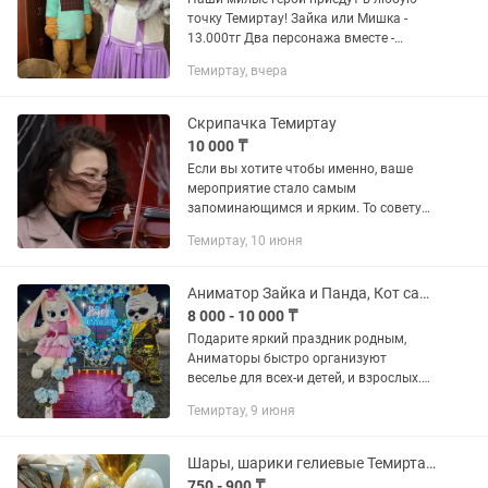
точку Темиртау! Зайка или Мишка -
13.000тг Два персонажа вместе -
17.000тг. В программе: •Яркий выход
Темиртау, вчера
под музыку •Вручение вашего подарка
•Пара милых фото на...
Скрипачка Темиртау
10 000 ₸
Если вы хотите чтобы именно, ваше
мероприятие стало самым
запоминающимся и ярким. То советую
пригласить меня. • Предложение
Темиртау, 10 июня
девушке руки и сердца • Свадьбы
(узату, день рождения, тусау кесер,
сундет...
Аниматор Зайка и Панда, Кот сапогах, Белый Фотозона поздравление
8 000 - 10 000 ₸
Подарите яркий праздник родным,
Аниматоры быстро организуют
веселье для всех-и детей, и взрослых.
Звоните и создадим незабываемые
Темиртау, 9 июня
событие
вместе:animator_temirtau_asylym
Работаем по...
Шары, шарики гелиевые Темиртау выписка, гендер пати
750 - 900 ₸