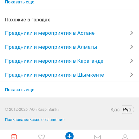
Показать еще
поздравление белого мишки
ген
анимиматор
веки
бесплатная доставка цветы
украшения
Похожие в городах
тату
тамада караганда
обереги
тимбилдинг
Праздники и мероприятия в Астане
баллон
айгерим
зона отдыха
Праздники и мероприятия в Алматы
вязаные игрушки
Праздники и мероприятия в Караганде
Праздники и мероприятия в Шымкенте
Праздники и мероприятия в Усть-Каменогорске
Показать еще
Праздники и мероприятия в Актобе
Қаз
Рус
© 2012-2026, АО «Kaspi Bank»
Праздники и мероприятия в Костанае
Пользовательское соглашение
Праздники и мероприятия в Павлодаре